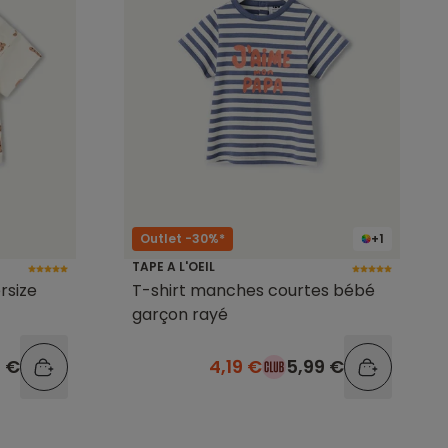
Outlet -30%*
+1
TAPE A L'OEIL
rsize
T-shirt manches courtes bébé
garçon rayé
9 €
4,19 €
5,99 €