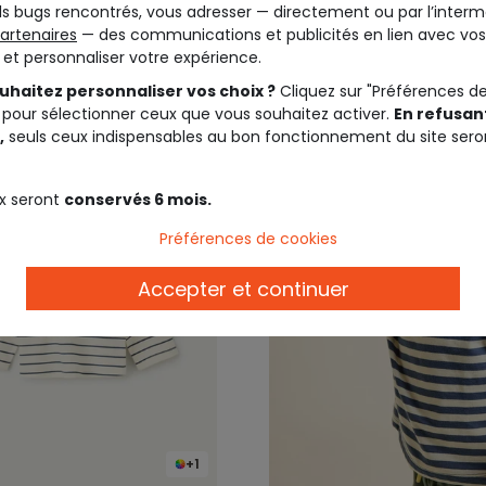
s bugs rencontrés, vous adresser — directement ou par l’interm
6,99 €
9,99 €
5,00 €
9,9
artenaires
— des communications et publicités en lien avec vos
t et personnaliser votre expérience.
uhaitez personnaliser vos choix ?
Cliquez sur "Préférences d
 pour sélectionner ceux que vous souhaitez activer.
En refusant
,
seuls ceux indispensables au bon fonctionnement du site sero
x seront
conservés 6 mois.
Préférences de cookies
Accepter et continuer
+1