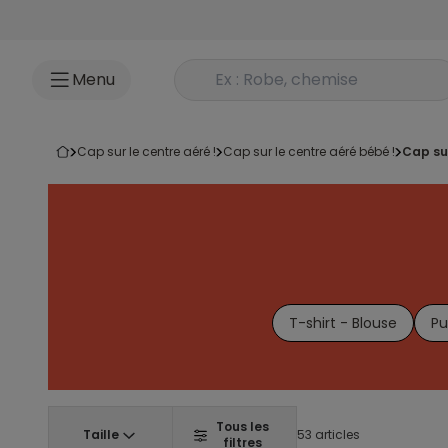
Accéder au contenu
Rechercher un produit
Menu
cap sur le centre aéré !
cap sur le centre aéré bébé !
cap s
T-shirt - Blouse
Pu
Tous les
Taille
53 articles
filtres