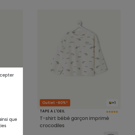
ccepter
Outlet -60%*
+1
TAPE A L'OEIL
 imprimé
T-shirt bébé garçon imprimé
ainsi que
crocodiles
ies