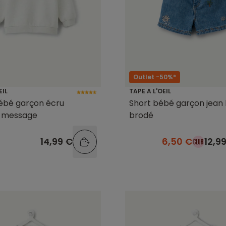
Outlet -50%*
EIL
TAPE A L'OEIL
ébé garçon écru
Short bébé garçon jean 
 message
brodé
14,99 €
6,50 €
12,9