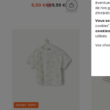
éventuel
5,00 €
9,99 €
de nos
p
d’intérê
Vous so
cookies"
cookies
utilisés.
Vos choi
Outlet -50%*