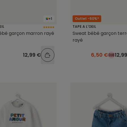
+1
Outlet -50%*
EIL
TAPE A L'OEIL
ébé garçon marron rayé
Sweat bébé garçon terr
rayé
12,99 €
6,50 €
12,9