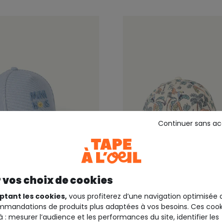
Continuer sans a
30%*
Outlet -50%*
 vos choix de cookies
EIL
TAPE A L'OEIL
te bébé garçon rayée
Casquette bébé garçon
ptant les cookies,
vous profiterez d’une navigation optimisée 
jungle
mandations de produits plus adaptées à vos besoins. Ces cook
à : mesurer l’audience et les performances du site, identifier les