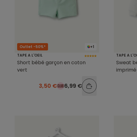
Outlet -50%*
+1
TAPE A L'OEIL
TAPE A L'O
Short bébé garçon en coton
Sweat b
vert
imprimé
3,50 €
6,99 €