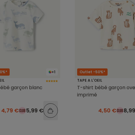
20%*
+1
Outlet -50%*
EIL
TAPE A L'OEIL
bébé garçon blanc
T-shirt bébé garçon ove
imprimé
4,79 €
5,99 €
4,50 €
8,9