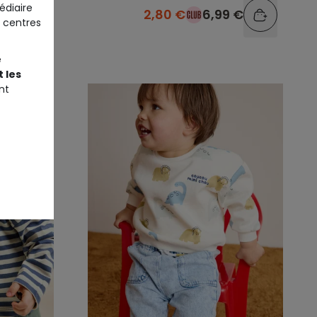
édiaire
9 €
2,80 €
6,99 €
 centres
e
 les
nt