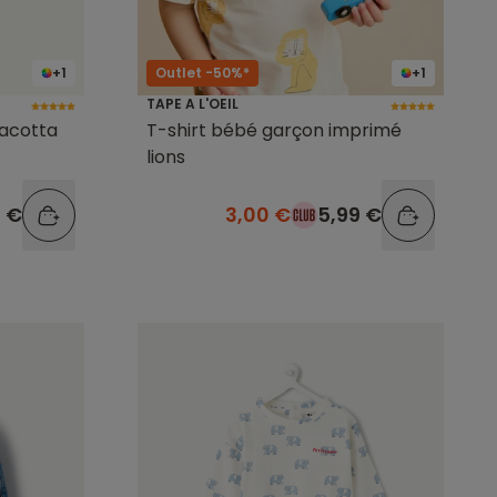
+1
Outlet -50%*
+1
TAPE A L'OEIL
acotta
T-shirt bébé garçon imprimé
lions
9 €
3,00 €
5,99 €