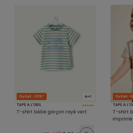
Outlet -30%*
+1
Outlet -
TAPE A L'OEIL
TAPE A L'O
T-shirt bébé garçon rayé vert
T-shirt 
imprimé