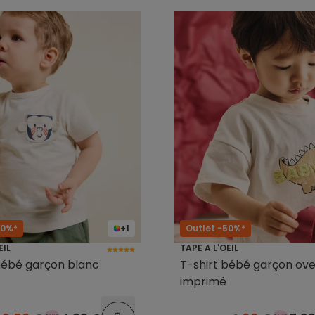
50%*
+1
Outlet -50%*
EIL
TAPE A L'OEIL
bébé garçon blanc
T-shirt bébé garçon ove
imprimé