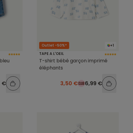
Outlet -50%*
+1
TAPE A L'OEIL
bleu
T-shirt bébé garçon imprimé
éléphants
9 €
3,50 €
6,99 €