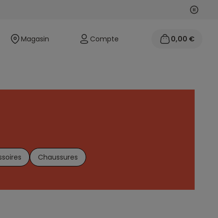
Suivan
Précéd
Magasin
Compte
0,00 €
!
soires
Chaussures