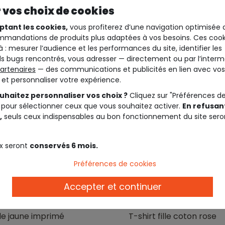
 vos choix de cookies
4 articles
ptant les cookies,
vous profiterez d’une navigation optimisée 
mandations de produits plus adaptées à vos besoins. Ces cook
à : mesurer l’audience et les performances du site, identifier les
s bugs rencontrés, vous adresser — directement ou par l’interm
artenaires
— des communications et publicités en lien avec vos
t et personnaliser votre expérience.
uhaitez personnaliser vos choix ?
Cliquez sur "Préférences d
 pour sélectionner ceux que vous souhaitez activer.
En refusant
,
seuls ceux indispensables au bon fonctionnement du site sero
x seront
conservés 6 mois.
Préférences de cookies
Accepter et continuer
50%*
EIL
TAPE A L'OEIL
lle jaune imprimé
T-shirt fille coton rose