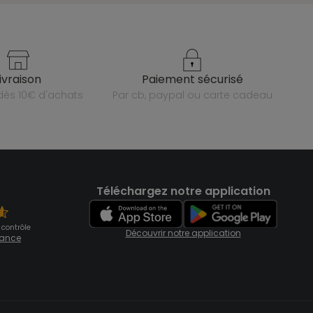
livraison
paiement sécurisé
e dès 10€ d'achats
par cb, paypal ou carte cadeau
Téléchargez notre application
 contrôle
Découvrir notre application
fiance