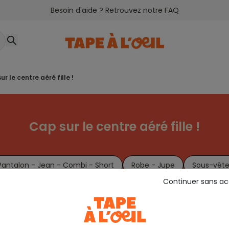
Besoin d'aide ? Retrouvez notre FAQ
sur le centre aéré fille !
Cap sur le centre aéré fille !
Pantalon - Jean - Combi - Short
Robe - Jupe
Sous-vête
Continuer sans a
Chaussures