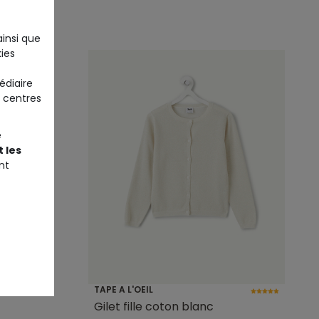
ainsi que
ies
édiaire
 centres
e
 les
nt
+1
TAPE A L'OEIL
Gilet fille coton blanc