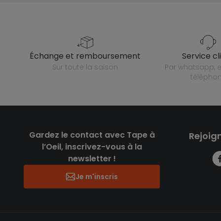
échange et remboursement
service cl
sur toute la saison
par whatsapp, e-mail ou
télépho
Gardez le contact avec Tape à
Rejoig
l’Oeil, inscrivez-vous à la
newsletter !
Je m'inscris