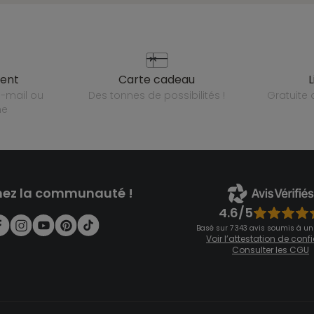
ient
carte cadeau
des tonnes de possibilités !
gratuit
ne
nez la communauté !
4.6/5
Basé sur 7 343 avis soumis à un
Voir l’attestation de con
Consulter les CGU