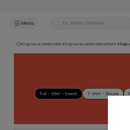
Accéder au contenu
Rechercher un produit
Menu
cap sur le centre aéré !
cap sur le centre aéré enfant !
cap 
Pull - Gilet - Sweat
T-shirt - Blouse