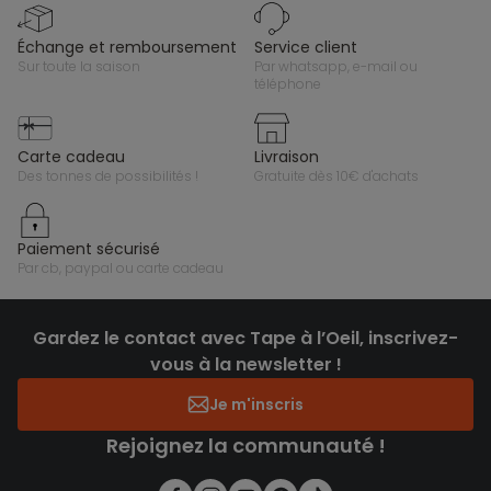
échange et remboursement
service client
sur toute la saison
par whatsapp, e-mail ou
téléphone
carte cadeau
livraison
des tonnes de possibilités !
gratuite dès 10€ d'achats
paiement sécurisé
par cb, paypal ou carte cadeau
Gardez le contact avec Tape à l’Oeil, inscrivez-
vous à la newsletter !
Je m'inscris
Rejoignez la communauté !