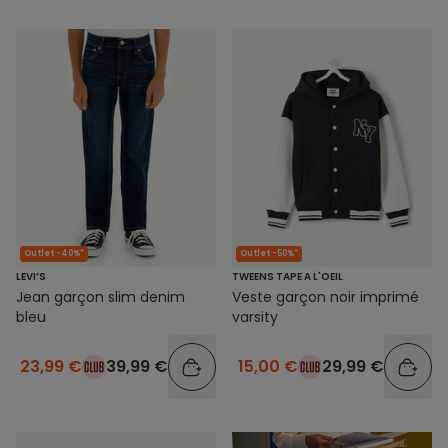
Outlet -40%*
Outlet -50%*
LEVI’S
TWEENS TAPE A L'OEIL
Jean garçon slim denim
Veste garçon noir imprimé
bleu
varsity
23,99 €
39,99 €
15,00 €
29,99 €