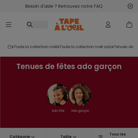
Besoin d'aide ? Retrouvez notre FAQ
Accéder au contenu
Sui
Pré
toute la collection noël
toute la collection noël ado
tenues de f
Tenues de fêtes ado garçon
Ado fille
Ado garçon
Tous les
Catégorie
Taille