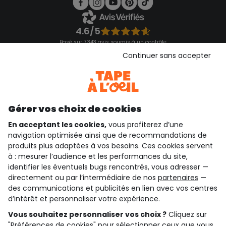
4.6/5
Basé sur 7 343 avis soumis à un contrôle
Voir l’attestation de confiance
Continuer sans accepter
Consulter les CGU
Téléchargez notre application
Découvrir notre application
Gérer vos choix de cookies
En acceptant les cookies,
vous profiterez d’une
navigation optimisée ainsi que de recommandations de
qui sommes-nous ?
produits plus adaptées à vos besoins. Ces cookies servent
à : mesurer l’audience et les performances du site,
besoin d'aide ?
identifier les éventuels bugs rencontrés, vous adresser —
directement ou par l’intermédiaire de nos
partenaires
—
le club fidélité
des communications et publicités en lien avec vos centres
d’intérêt et personnaliser votre expérience.
notre catalogue
Vous souhaitez personnaliser vos choix ?
Cliquez sur
"Préférences de cookies" pour sélectionner ceux que vous