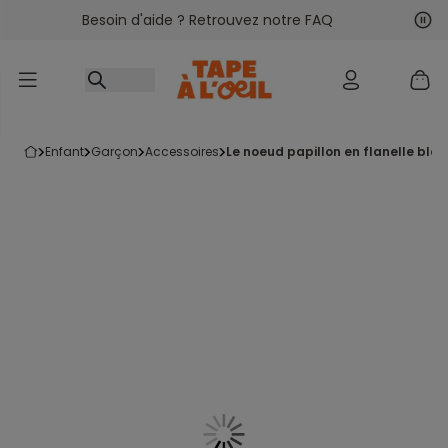
Besoin d'aide ? Retrouvez notre FAQ
Accéder au contenu
Sui
Pré
enfant
garçon
accessoires
le noeud papillon en flanelle ble