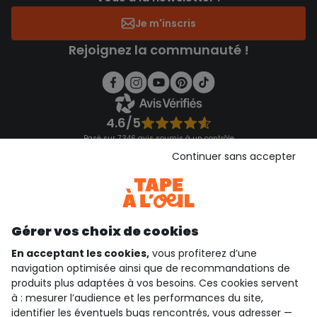
Je m'inscris
Rejoignez la communauté !
4.6/5
Basé sur 7 346 avis soumis à un contrôle
Voir l’attestation de confiance
Continuer sans accepter
Consulter les CGU
Téléchargez notre application
Découvrir notre application
Gérer vos choix de cookies
En acceptant les cookies,
vous profiterez d’une
navigation optimisée ainsi que de recommandations de
qui sommes-nous ?
produits plus adaptées à vos besoins. Ces cookies servent
à : mesurer l’audience et les performances du site,
besoin d'aide ?
identifier les éventuels bugs rencontrés, vous adresser —