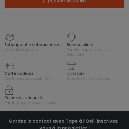
Ajouter au panier
échange et remboursement
service client
sur toute la saison
par whatsapp, e-mail ou
téléphone
carte cadeau
livraison
des tonnes de possibilités !
gratuite dès 10€ d'achats
paiement sécurisé
par cb, paypal ou carte cadeau
Gardez le contact avec Tape à l’Oeil, inscrivez-
vous à la newsletter !