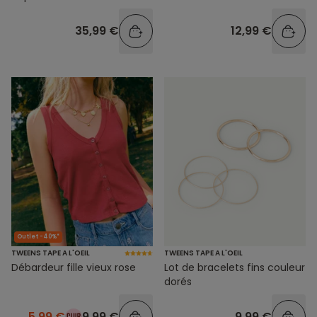
35,99 €
12,99 €
Outlet -40%*
TWEENS TAPE A L'OEIL
TWEENS TAPE A L'OEIL
Débardeur fille vieux rose
Lot de bracelets fins couleur
dorés
5,99 €
9,99 €
9,99 €