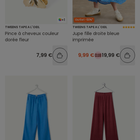
+1
Outlet -50%*
TWEENS TAPE A L'OEIL
TWEENS TAPE A L'OEIL
Pince à cheveux couleur
Jupe fille droite bleue
dorée fleur
imprimée
7,99 €
9,99 €
19,99 €