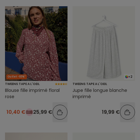
+2
Outlet -60%*
TWEENS TAPE A L'OEIL
TWEENS TAPE A L'OEIL
Blouse fille imprimé floral
Jupe fille longue blanche
rose
imprimé
10,40 €
25,99 €
19,99 €