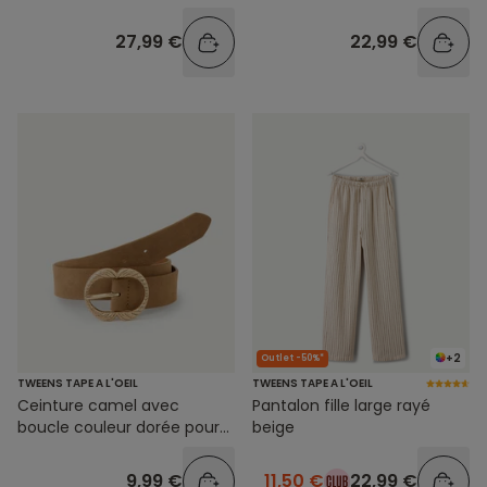
27,99 €
22,99 €
+2
Outlet -50%*
TWEENS TAPE A L'OEIL
TWEENS TAPE A L'OEIL
Ceinture camel avec
Pantalon fille large rayé
boucle couleur dorée pour
beige
fille
9,99 €
11,50 €
22,99 €