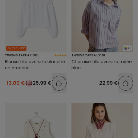
+1
Outlet -50%*
TWEENS TAPE A L'OEIL
TWEENS TAPE A L'OEIL
Blouse fille oversize blanche
Chemise fille oversize rayée
en broderie
bleu
13,00 €
25,99 €
22,99 €