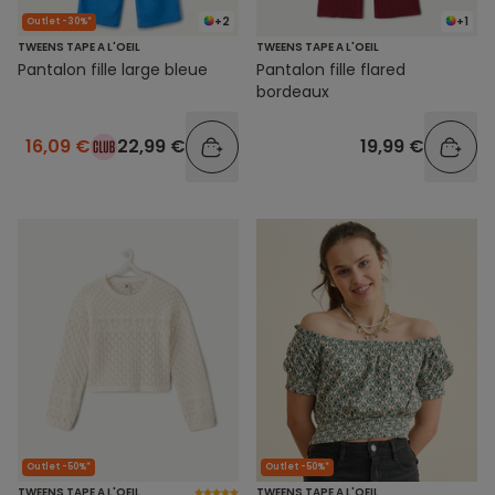
+2
+1
Outlet -30%*
TWEENS TAPE A L'OEIL
TWEENS TAPE A L'OEIL
Pantalon fille large bleue
Pantalon fille flared
bordeaux
16,09 €
22,99 €
19,99 €
Outlet -50%*
Outlet -50%*
TWEENS TAPE A L'OEIL
TWEENS TAPE A L'OEIL