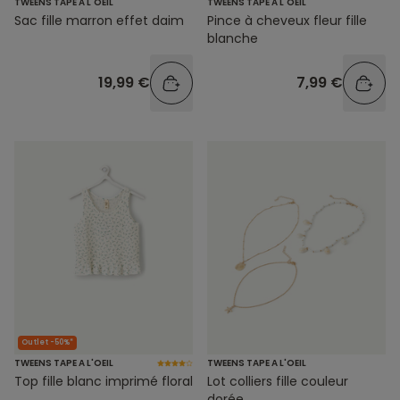
TWEENS TAPE A L'OEIL
TWEENS TAPE A L'OEIL
Sac fille marron effet daim
Pince à cheveux fleur fille
blanche
19,99 €
7,99 €
Outlet -50%*
TWEENS TAPE A L'OEIL
TWEENS TAPE A L'OEIL
Top fille blanc imprimé floral
Lot colliers fille couleur
dorée