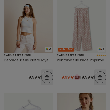
+1
+3
Outlet -50%*
TWEENS TAPE A L'OEIL
TWEENS TAPE A L'OEIL
Débardeur fille cintré rayé
Pantalon fille large imprimé
9,99 €
9,99 €
19,99 €