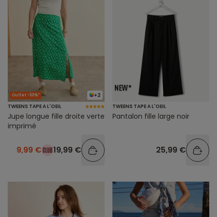
+2
Outlet -50%*
TWEENS TAPE A L'OEIL
TWEENS TAPE A L'OEIL
Jupe longue fille droite verte
Pantalon fille large noir
imprimé
9,99 €
19,99 €
25,99 €