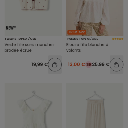
Outlet -50%*
TWEENS TAPE A L'OEIL
TWEENS TAPE A L'OEIL
Veste fille sans manches
Blouse fille blanche à
brodée écrue
volants
19,99 €
13,00 €
25,99 €