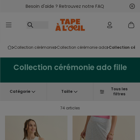
Besoin d'aide ? Retrouvez notre FAQ
Accéder au contenu
Sui
Pré
collection cérémonie
collection cérémonie ado
collection cér
Collection cérémonie ado fille
Tous les
Catégorie
Taille
filtres
74 articles