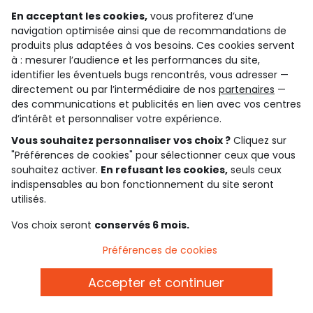
En acceptant les cookies,
vous profiterez d’une
Chez Tape à l'Oeil, nous comprenons que les robes de
navigation optimisée ainsi que de recommandations de
cérémonie sont bien plus que de simples vêtements
produits plus adaptées à vos besoins. Ces cookies servent
pour les adolescentes. Elles sont l'occasion de se sentir
à : mesurer l’audience et les performances du site,
uniques, confiantes et resplendissantes lors des
identifier les éventuels bugs rencontrés, vous adresser —
moments importants de la vie. C'est pourquoi nous
directement ou par l’intermédiaire de nos
partenaires
—
avons créé une collection de robes de cérémonie pour
des communications et publicités en lien avec vos centres
d’intérêt et personnaliser votre expérience.
adolescentes qui répond à leurs envies et affirme leur
style personnel.
Vous souhaitez personnaliser vos choix ?
Cliquez sur
"Préférences de cookies" pour sélectionner ceux que vous
Vous ne trouvez pas votre
souhaitez activer.
En refusant les cookies,
seuls ceux
bonheur dans la sélection de
indispensables au bon fonctionnement du site seront
utilisés.
robe de cérémonie pour ado ?
Vos choix seront
conservés 6 mois.
Découvrez nos autres rayons pour adolescentes avec :
Préférences de cookies
nos
robes pour adolescentes
: que ce soit pour
shopper une robe de soirée, ou juste un modèle fleuri
Accepter et continuer
pour la vie de tous les jours, notre sélection pour ado
fille est fournie.