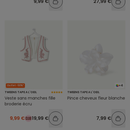
9,99 €
27,99 €
+4
Outlet -50%*
TWEENS TAPE A L'OEIL
TWEENS TAPE A L'OEIL
Veste sans manches fille
Pince cheveux fleur blanche
broderie écru
9,99 €
19,99 €
7,99 €