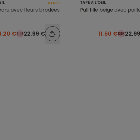
EIL
TAPE A L'OEIL
e écru avec fleurs brodées
Pull fille beige avec paill
9,20 €
22,99 €
11,50 €
22,9