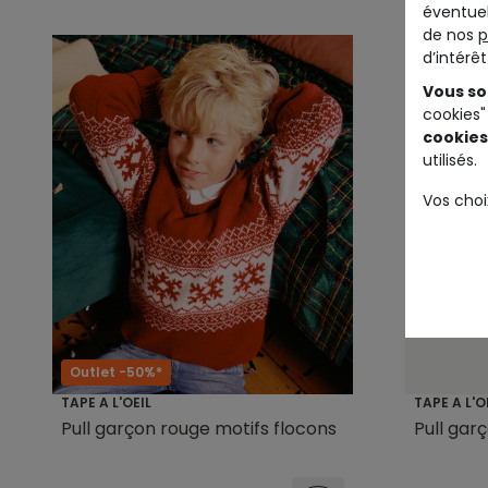
éventuel
de nos
p
d’intérê
Vous so
cookies"
cookies
utilisés.
Vos choi
Outlet -50%*
TAPE A L'OEIL
TAPE A L'O
Pull garçon rouge motifs flocons
Pull gar