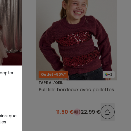
ccepter
Outlet -50%*
+2
TAPE A L'OEIL
ulle
Pull fille bordeaux avec paillettes
ille
9 €
11,50 €
22,99 €
ainsi que
ies