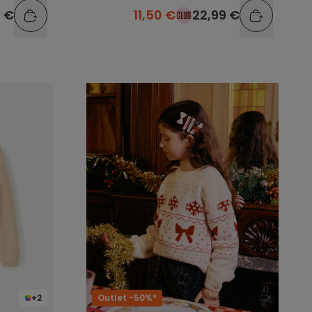
9 €
11,50 €
22,99 €
+2
Outlet -50%*