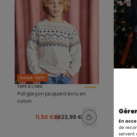
Outlet -50%*
Outlet -
TAPE A L'OEIL
TAPE A L'O
Pull garçon jacquard écru en
Sweat ga
coton
Gérer
11,50 €
22,99 €
En acce
de recom
servent 