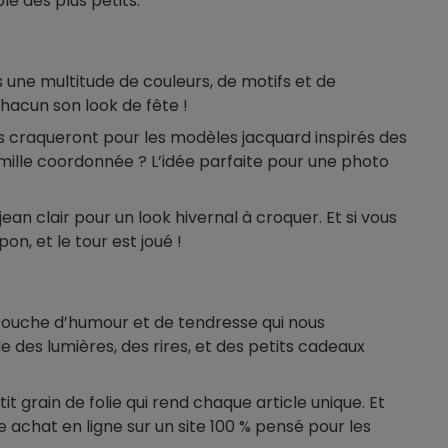
e des plus petits.
ns une multitude de couleurs, de motifs et de
chacun son look de fête !
ons craqueront pour les modèles jacquard inspirés des
famille coordonnée ? L’idée parfaite pour une photo
an clair pour un look hivernal à croquer. Et si vous
n, et le tour est joué !
e touche d’humour et de tendresse qui nous
 des lumières, des rires, et des petits cadeaux
t grain de folie qui rend chaque article unique. Et
re achat en ligne sur un site 100 % pensé pour les