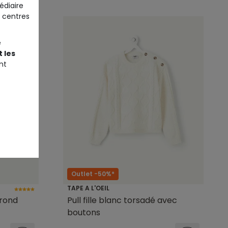
édiaire
 centres
e
 les
nt
Outlet -50%*
TAPE A L'OEIL
 rond
Pull fille blanc torsadé avec
boutons