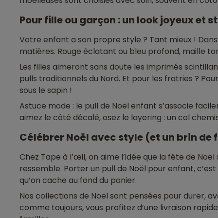
moelleuses sont choisies avec soin, souvent en coton
Pour fille ou garçon : un look joyeux et s
Votre enfant a son propre style ? Tant mieux ! Dan
matières. Rouge éclatant ou bleu profond, maille tor
Les filles aimeront sans doute les imprimés scintill
pulls traditionnels du Nord. Et pour les fratries ? P
sous le sapin !
Astuce mode : le pull de Noël enfant s’associe facile
aimez le côté décalé, osez le layering : un col chem
Célébrer Noël avec style (et un brin de fo
Chez Tape à l’œil, on aime l’idée que la fête de No
ressemble. Porter un pull de Noël pour enfant, c’est
qu’on cache au fond du panier.
Nos collections de Noël sont pensées pour durer, avec
comme toujours, vous profitez d’une livraison rapide, 