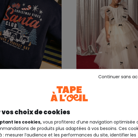
Continuer sans a
50%*
Outlet -50%*
EIL
TAPE A L'OEIL
rçon noir imprimé noël
Robe créateur 2025 en t
blanc avec nœuds pour f
 vos choix de cookies
8,99 €
17,99 €
20,00 €
39,9
ptant les cookies,
vous profiterez d’une navigation optimisée 
mandations de produits plus adaptées à vos besoins. Ces cook
à : mesurer l’audience et les performances du site, identifier les