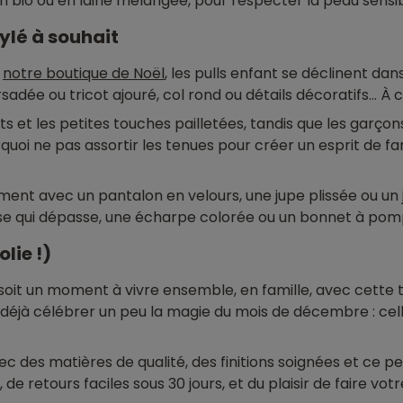
 bio ou en laine mélangée, pour respecter la peau sensibl
tylé à souhait
s
notre boutique de Noël
, les pulls enfant se déclinent da
sadée ou tricot ajouré, col rond ou détails décoratifs… À 
ants et les petites touches pailletées, tandis que les garç
ourquoi ne pas assortir les tenues pour créer un esprit de 
ment avec un pantalon en velours, une jupe plissée ou un je
ise qui dépasse, une écharpe colorée ou un bonnet à pompo
lie !)
ël soit un moment à vivre ensemble, en famille, avec cett
 déjà célébrer un peu la magie du mois de décembre : celle
 des matières de qualité, des finitions soignées et ce peti
de retours faciles sous 30 jours, et du plaisir de faire vot