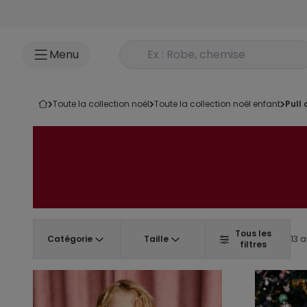
Accéder au contenu
Rechercher un produit
Menu
toute la collection noël
toute la collection noël enfant
pul
Tous les
Catégorie
Taille
13 a
filtres