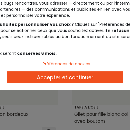
s bugs rencontrés, vous adresser — directement ou par l’interm
artenaires
— des communications et publicités en lien avec vos
t et personnaliser votre expérience.
uhaitez personnaliser vos choix ?
Cliquez sur "Préférences d
 pour sélectionner ceux que vous souhaitez activer.
En refusant
,
seuls ceux indispensables au bon fonctionnement du site sero
x seront
conservés 6 mois.
Préférences de cookies
Accepter et continuer
EIL
TAPE A L'OEIL
çon bordeaux
Gilet pour fille blanc col
avec boutons