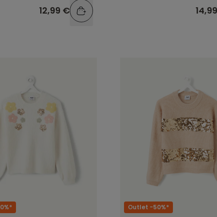
12,99 €
14,9
60%*
Outlet -50%*