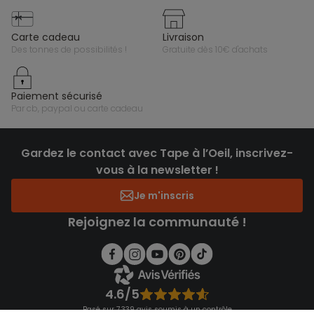
carte cadeau
livraison
des tonnes de possibilités !
gratuite dès 10€ d'achats
paiement sécurisé
par cb, paypal ou carte cadeau
Gardez le contact avec Tape à l’Oeil, inscrivez-
vous à la newsletter !
Je m'inscris
Rejoignez la communauté !
4.6/5
Basé sur 7 339 avis soumis à un contrôle