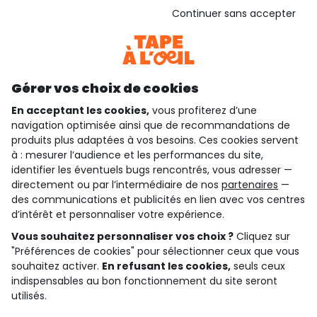
Voir l’attestation de confiance
Continuer sans accepter
Consulter les CGU
Téléchargez notre application
Découvrir notre application
Gérer vos choix de cookies
En acceptant les cookies,
vous profiterez d’une
navigation optimisée ainsi que de recommandations de
qui sommes-nous ?
produits plus adaptées à vos besoins. Ces cookies servent
à : mesurer l’audience et les performances du site,
besoin d'aide ?
identifier les éventuels bugs rencontrés, vous adresser —
directement ou par l’intermédiaire de nos
partenaires
—
le club fidélité
des communications et publicités en lien avec vos centres
d’intérêt et personnaliser votre expérience.
notre catalogue
Vous souhaitez personnaliser vos choix ?
Cliquez sur
"Préférences de cookies" pour sélectionner ceux que vous
souhaitez activer.
En refusant les cookies,
seuls ceux
indispensables au bon fonctionnement du site seront
Conditions générales de ventes et d'utilisation
Conditions d’utilisation des réseaux sociaux
utilisés.
Politique de confidentialité
*Conditions des offres