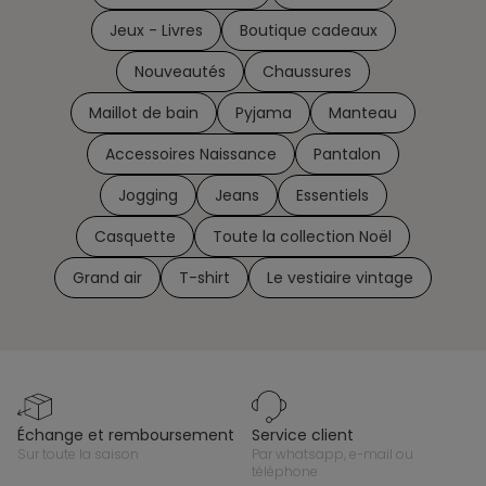
Jeux - Livres
Boutique cadeaux
Nouveautés
Chaussures
Maillot de bain
Pyjama
Manteau
Accessoires Naissance
Pantalon
Jogging
Jeans
Essentiels
Casquette
Toute la collection Noël
Grand air
T-shirt
Le vestiaire vintage
échange et remboursement
service client
sur toute la saison
par whatsapp, e-mail ou
téléphone