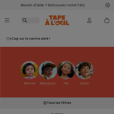
Besoin d'aide ? Retrouvez notre FAQ
Accéder au contenu
Sui
Pré
cap sur le centre aéré !
Bébé fille
Bébé garçon
Fille
Garçon
Tous les filtres