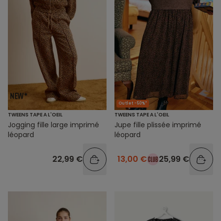
Outlet -50%*
TWEENS TAPE A L'OEIL
TWEENS TAPE A L'OEIL
Jogging fille large imprimé
Jupe fille plissée imprimé
léopard
léopard
22,99 €
13,00 €
25,99 €