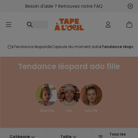
Besoin d'aide ? Retrouvez notre FAQ
Accéder au contenu
Sui
Pré
tendance léopard
capsule du moment ado
tendance léopard
Tendance léopard ado fille
Bébé fille
Fille
Ado fille
Tous les
Catégorie
Taille