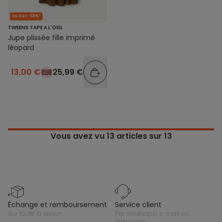
Outlet -50%*
TWEENS TAPE A L'OEIL
Jupe plissée fille imprimé
léopard
13,00 €
25,99 €
Vous avez vu
13
articles sur 13
échange et remboursement
service client
sur toute la saison
par whatsapp, e-mail ou
téléphone