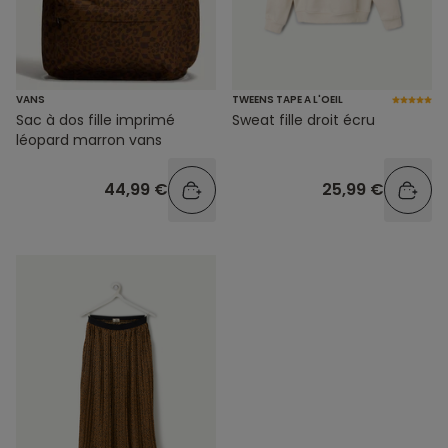
VANS
TWEENS TAPE A L'OEIL
Sac à dos fille imprimé
Sweat fille droit écru
léopard marron vans
44,99 €
25,99 €