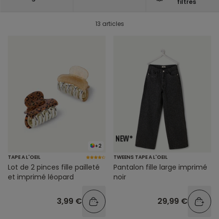
filtres
13 articles
+2
TAPE A L'OEIL
TWEENS TAPE A L'OEIL
Lot de 2 pinces fille pailleté
Pantalon fille large imprimé
et imprimé léopard
noir
3,99 €
29,99 €