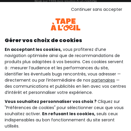
Basé sur 7 339 avis soumis à un contrôle
Voir l’attestation de confiance
Continuer sans accepter
Consulter les CGU
Téléchargez notre application
Découvrir notre application
Gérer vos choix de cookies
En acceptant les cookies,
vous profiterez d’une
navigation optimisée ainsi que de recommandations de
qui sommes-nous ?
produits plus adaptées à vos besoins. Ces cookies servent
à : mesurer l’audience et les performances du site,
besoin d'aide ?
identifier les éventuels bugs rencontrés, vous adresser —
directement ou par l’intermédiaire de nos
partenaires
—
le club fidélité
des communications et publicités en lien avec vos centres
d’intérêt et personnaliser votre expérience.
notre catalogue
Vous souhaitez personnaliser vos choix ?
Cliquez sur
"Préférences de cookies" pour sélectionner ceux que vous
souhaitez activer.
En refusant les cookies,
seuls ceux
Conditions générales de ventes et d'utilisation
indispensables au bon fonctionnement du site seront
Conditions d’utilisation des réseaux sociaux
utilisés.
Politique de confidentialité