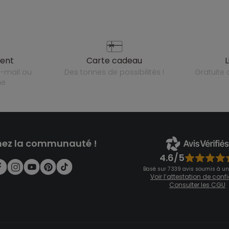
ient
carte cadeau
des tonnes de possibilités !
gratuit
ne
nez la communauté !
4.6/5
Basé sur 7 339 avis soumis à un
Voir l’attestation de con
Consulter les CGU