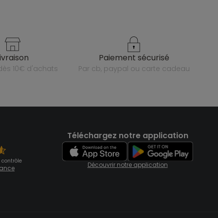
livraison
paiement sécurisé
e dès 10€ d'achats
par cb, paypal ou carte cadeau
Téléchargez notre application
 contrôle
Découvrir notre application
fiance