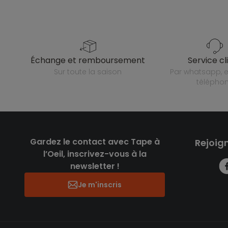
échange et remboursement
service cl
sur toute la saison
par whatsapp, e-mail ou
télépho
Gardez le contact avec Tape à
Rejoig
l’Oeil, inscrivez-vous à la
newsletter !
Je m'inscris