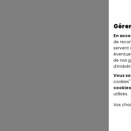
Gérer
En acce
de recom
servent 
éventuel
de nos
p
d’intérê
Vous so
cookies"
cookies
utilisés.
Vos choi