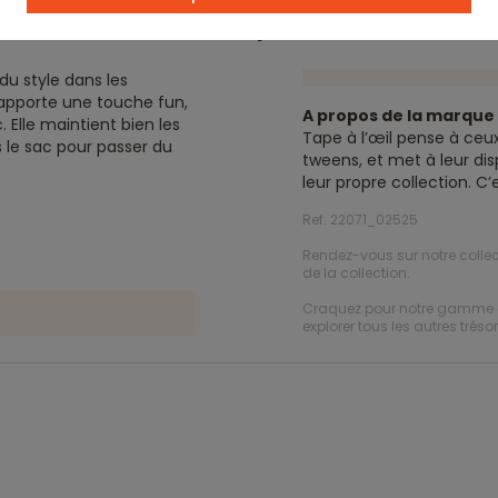
Description
u style dans les
 apporte une touche fun,
A propos de la marqu
. Elle maintient bien les
Tape à l’œil pense à ceux
s le sac pour passer du
tweens, et met à leur dis
leur propre collection. C
Ref. 22071_02525
Rendez-vous sur notre collec
de la collection.
Craquez pour notre gamme 
explorer tous les autres trésor