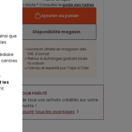
Un doute ? Consultez le
guide des tailles
Ajouter au panier
Disponibilité magasin
ainsi que
ies
Livraison offerte en magasin dès
10€ d'achat
édiaire
Retour & échanges gratuits toute
 centres
la saison
Vendu et expédié par Tape à l'Oeil
e
 les
nt
CLUB FIDÉLITÉ
5% de tous vos achats crédités sur votre
cagnotte !
Découvrir tous les avantages