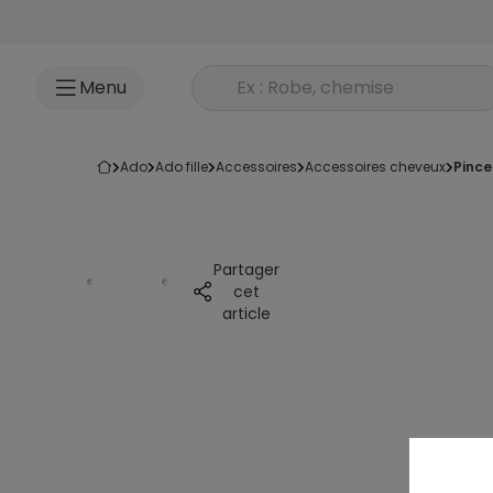
Accéder au contenu
Rechercher un produit
Menu
ado
ado fille
accessoires
accessoires cheveux
pinc
Partager
cet
article