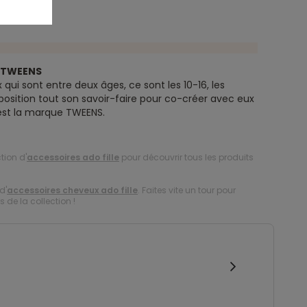
e TWEENS
 qui sont entre deux âges, ce sont les 10-16, les
position tout son savoir-faire pour co-créer avec eux
’est la marque TWEENS.
tion d'
accessoires ado fille
pour découvrir tous les produits
d'
accessoires cheveux ado fille
. Faites vite un tour pour
s de la collection !