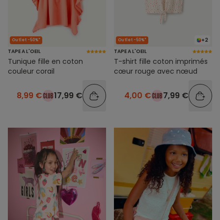
+2
Outlet -50%*
Outlet -50%*
TAPE A L'OEIL
TAPE A L'OEIL
Tunique fille en coton
T-shirt fille coton imprimés
couleur corail
cœur rouge avec nœud
8,99 €
17,99 €
4,00 €
7,99 €