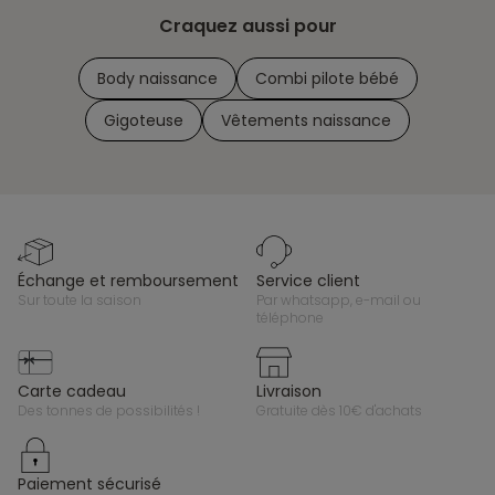
Craquez aussi pour
Body naissance
Combi pilote bébé
Gigoteuse
Vêtements naissance
échange et remboursement
service client
sur toute la saison
par whatsapp, e-mail ou
téléphone
carte cadeau
livraison
des tonnes de possibilités !
gratuite dès 10€ d'achats
paiement sécurisé