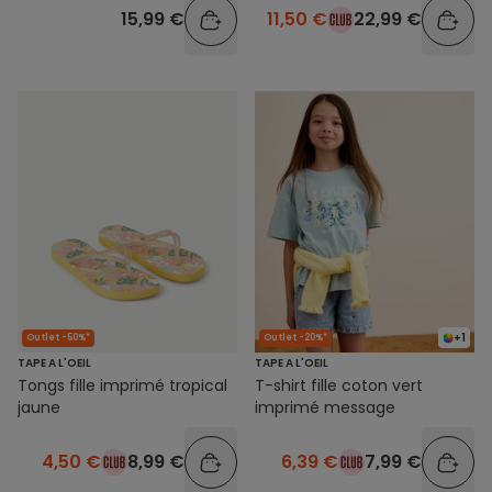
15,99 €
11,50 €
22,99 €
+1
Outlet -50%*
Outlet -20%*
TAPE A L'OEIL
TAPE A L'OEIL
Tongs fille imprimé tropical
T-shirt fille coton vert
jaune
imprimé message
4,50 €
8,99 €
6,39 €
7,99 €