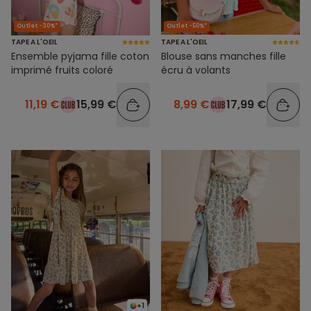
Outlet -30%*
Outlet -50%*
TAPE A L'OEIL
TAPE A L'OEIL
Ensemble pyjama fille coton
Blouse sans manches fille
imprimé fruits coloré
écru à volants
11,19 €
15,99 €
8,99 €
17,99 €
+1