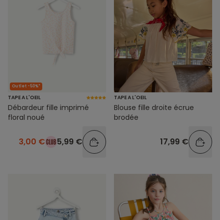
Outlet -50%*
TAPE A L'OEIL
TAPE A L'OEIL
Débardeur fille imprimé
Blouse fille droite écrue
floral noué
brodée
3,00 €
5,99 €
17,99 €