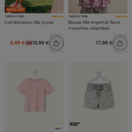
Outlet -50%*
TAPE A L'OEIL
TAPE A L'OEIL
Combinaison fille à pois
Blouse fille imprimé fleuri
manches volantées
9,99 €
19,99 €
17,99 €
+1