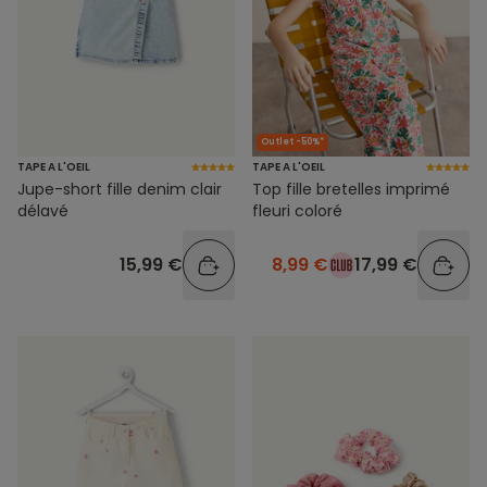
Outlet -50%*
TAPE A L'OEIL
TAPE A L'OEIL
Jupe-short fille denim clair
Top fille bretelles imprimé
délavé
fleuri coloré
15,99 €
8,99 €
17,99 €