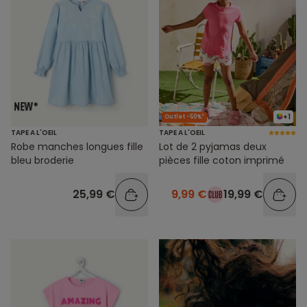
+1
Outlet -50%*
TAPE A L'OEIL
TAPE A L'OEIL
Robe manches longues fille
Lot de 2 pyjamas deux
bleu broderie
pièces fille coton imprimé
25,99 €
9,99 €
19,99 €