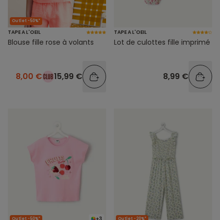
Outlet -50%*
TAPE A L'OEIL
TAPE A L'OEIL
Blouse fille rose à volants
Lot de culottes fille imprimé
8,00 €
15,99 €
8,99 €
+3
Outlet -50%*
Outlet -20%*