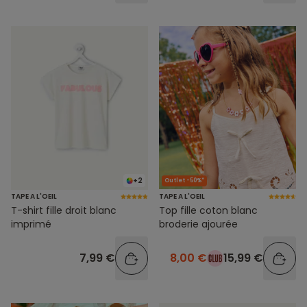
+2
Outlet -50%*
TAPE A L'OEIL
TAPE A L'OEIL
T-shirt fille droit blanc
Top fille coton blanc
imprimé
broderie ajourée
7,99 €
8,00 €
15,99 €