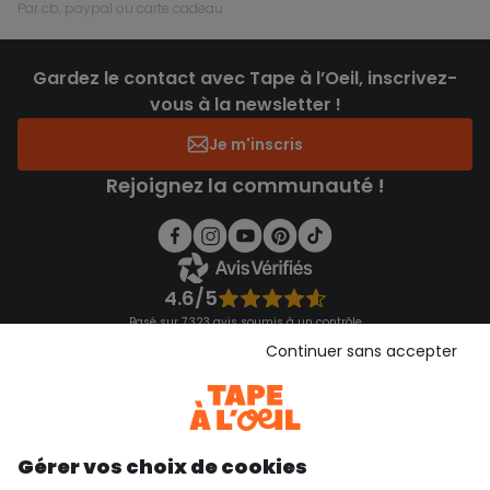
par cb, paypal ou carte cadeau
Gardez le contact avec Tape à l’Oeil, inscrivez-
vous à la newsletter !
Je m'inscris
Rejoignez la communauté !
4.6/5
Basé sur 7 323 avis soumis à un contrôle
Voir l’attestation de confiance
Continuer sans accepter
Consulter les CGU
Téléchargez notre application
Découvrir notre application
Gérer vos choix de cookies