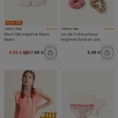
Outlet -50%*
TAPE A L'OEIL
TAPE A L'OEIL
Lot de 3 chouchous
Short fille imprimé fleurs
imprimé floral et unis
blanc
5,99 €
8,99 €
17,99 €