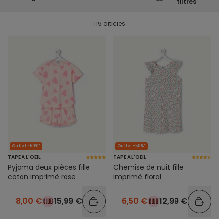
filtres
119 articles
Outlet -50%*
Outlet -50%*
TAPE A L'OEIL
TAPE A L'OEIL
Pyjama deux pièces fille
Chemise de nuit fille
coton imprimé rose
imprimé floral
8,00 €
15,99 €
6,50 €
12,99 €