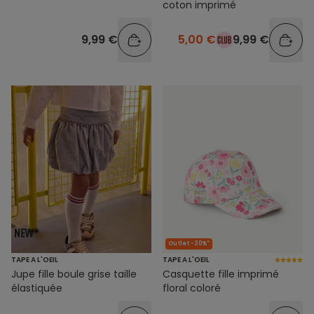
coton imprimé
9,99 €
5,00 €
9,99 €
Outlet -30%*
TAPE A L'OEIL
TAPE A L'OEIL
Jupe fille boule grise taille
Casquette fille imprimé
élastiquée
floral coloré