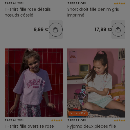
TAPE A L'OEIL
TAPE A L'OEIL
T-shirt fille rose détails
Short droit fille denim gris
nœuds côtelé
imprimé
9,99 €
17,99 €
Outlet -50%*
TAPE A L'OEIL
TAPE A L'OEIL
T-shirt fille oversize rose
Pyjama deux pièces fille