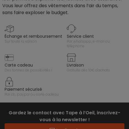
Vous leur offrez des vêtements dans l’air du temps,
sans faire exploser le budget.
échange et remboursement
service client
sur toute la saison
par whatsapp, e-mail ou
téléphone
carte cadeau
livraison
des tonnes de possibilités !
gratuite dès 10€ d'achats
paiement sécurisé
par cb, paypal ou carte cadeau
Gardez le contact avec Tape à l’Oeil, inscrivez-
vous à la newsletter !