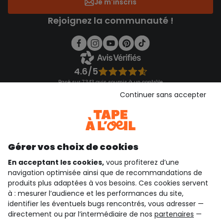
Je m'inscris
Rejoignez la communauté !
4.6/5
Basé sur 7 343 avis soumis à un contrôle
Voir l’attestation de confiance
Continuer sans accepter
Consulter les CGU
Téléchargez notre application
Découvrir notre application
Gérer vos choix de cookies
En acceptant les cookies,
vous profiterez d’une
navigation optimisée ainsi que de recommandations de
qui sommes-nous ?
produits plus adaptées à vos besoins. Ces cookies servent
à : mesurer l’audience et les performances du site,
besoin d'aide ?
identifier les éventuels bugs rencontrés, vous adresser —
directement ou par l’intermédiaire de nos
partenaires
—
le club fidélité