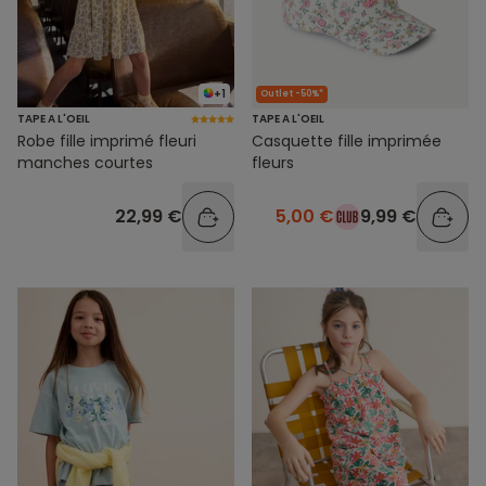
+1
Outlet -50%*
TAPE A L'OEIL
TAPE A L'OEIL
Robe fille imprimé fleuri
Casquette fille imprimée
manches courtes
fleurs
22,99 €
5,00 €
9,99 €