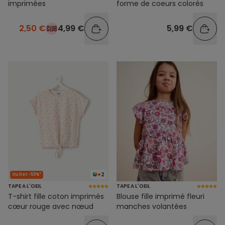
imprimées
forme de coeurs colorés
2,50 €
4,99 €
5,99 €
+2
Outlet -50%*
TAPE A L'OEIL
TAPE A L'OEIL
T-shirt fille coton imprimés
Blouse fille imprimé fleuri
cœur rouge avec nœud
manches volantées