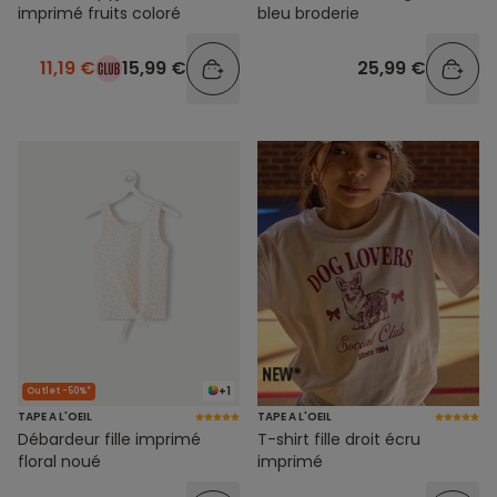
imprimé fruits coloré
bleu broderie
11,19 €
15,99 €
25,99 €
+1
Outlet -50%*
TAPE A L'OEIL
TAPE A L'OEIL
Débardeur fille imprimé
T-shirt fille droit écru
floral noué
imprimé