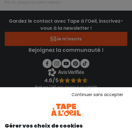
par cb, paypal ou carte cadeau
Gardez le contact avec Tape à l’Oeil, inscrivez-
vous à la newsletter !
Je m'inscris
Rejoignez la communauté !
4.6/5
Basé sur 7 343 avis soumis à un contrôle
Voir l’attestation de confiance
Continuer sans accepter
Consulter les CGU
Téléchargez notre application
Découvrir notre application
Gérer vos choix de cookies