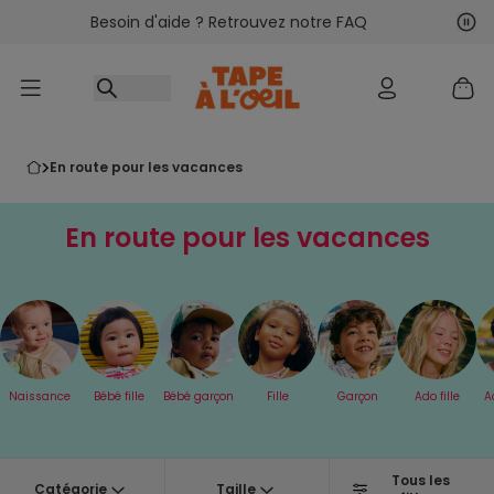
Besoin d'aide ? Retrouvez notre FAQ
Accéder au contenu
Sui
Pré
en route pour les vacances
En route pour les vacances
Naissance
Bébé fille
Bébé garçon
Fille
Garçon
Ado fille
A
Tous les
Catégorie
Taille