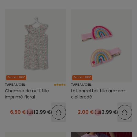
Outlet -50%*
Outlet -50%*
TAPE A L'OEIL
TAPE A L'OEIL
Chemise de nuit fille
Lot barrettes fille arc-en-
imprimé floral
ciel brodé
6,50 €
12,99 €
2,00 €
3,99 €