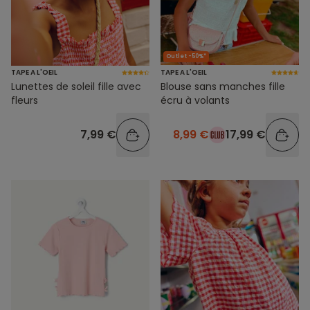
Outlet -50%*
TAPE A L'OEIL
TAPE A L'OEIL
Lunettes de soleil fille avec
Blouse sans manches fille
fleurs
écru à volants
7,99 €
8,99 €
17,99 €