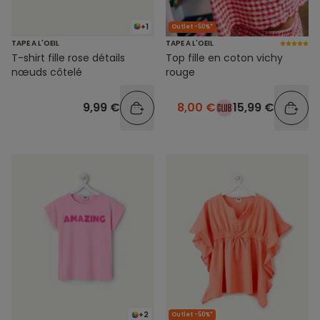
+1
Outlet -50%*
TAPE A L'OEIL
TAPE A L'OEIL
T-shirt fille rose détails
Top fille en coton vichy
nœuds côtelé
rouge
9,99 €
8,00 €
15,99 €
+2
Outlet -50%*