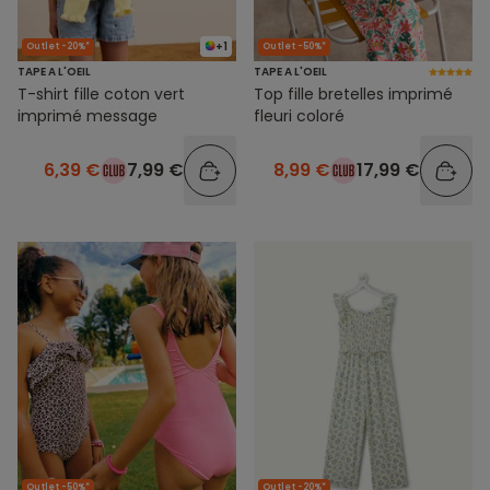
+1
Outlet -20%*
Outlet -50%*
TAPE A L'OEIL
TAPE A L'OEIL
T-shirt fille coton vert
Top fille bretelles imprimé
imprimé message
fleuri coloré
6,39 €
7,99 €
8,99 €
17,99 €
Outlet -50%*
Outlet -20%*