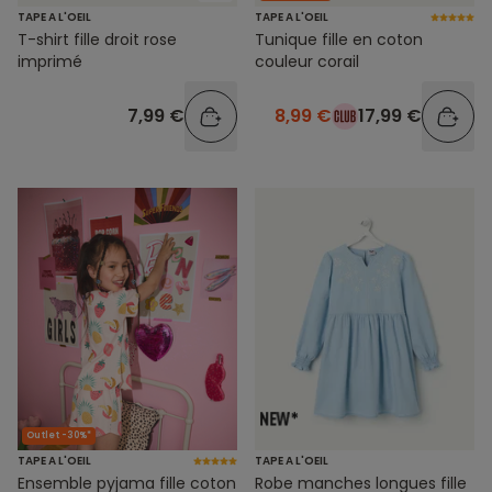
TAPE A L'OEIL
TAPE A L'OEIL
T-shirt fille droit rose
Tunique fille en coton
imprimé
couleur corail
7,99 €
8,99 €
17,99 €
Outlet -30%*
TAPE A L'OEIL
TAPE A L'OEIL
Ensemble pyjama fille coton
Robe manches longues fille