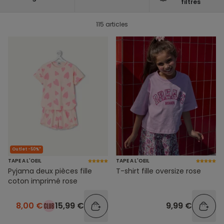
filtres
115 articles
Outlet -50%*
TAPE A L'OEIL
TAPE A L'OEIL
Pyjama deux pièces fille
T-shirt fille oversize rose
coton imprimé rose
8,00 €
15,99 €
9,99 €