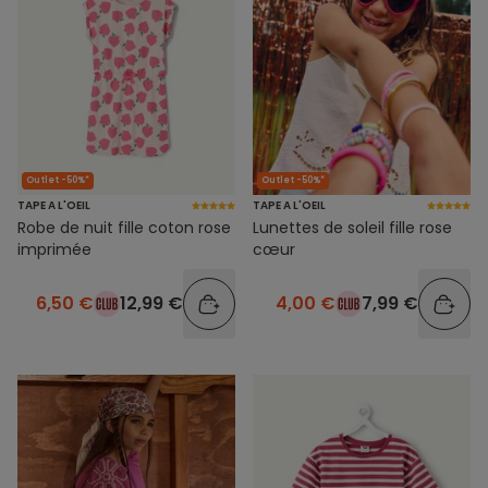
Outlet -50%*
Outlet -50%*
TAPE A L'OEIL
TAPE A L'OEIL
Robe de nuit fille coton rose
Lunettes de soleil fille rose
imprimée
cœur
6,50 €
12,99 €
4,00 €
7,99 €