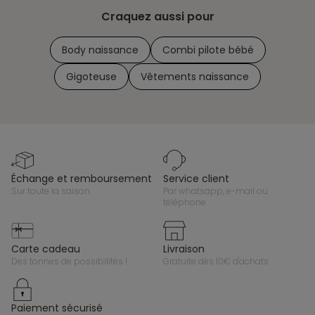
Craquez aussi pour
Body naissance
Combi pilote bébé
Gigoteuse
Vêtements naissance
échange et remboursement
service client
sur toute la saison
par whatsapp, e-mail ou
téléphone
carte cadeau
livraison
des tonnes de possibilités !
gratuite dès 10€ d'achats
paiement sécurisé