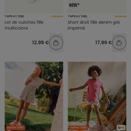
TAPE A L'OEIL
TAPE A L'OEIL
Lot de culottes fille
Short droit fille denim gris
multicolore
imprimé
12,99 €
17,99 €
+1
Outlet -50%*
Outlet -50%*