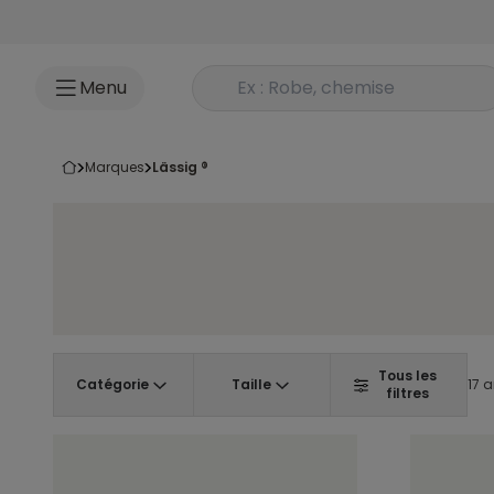
Accéder au contenu
Rechercher un produit
Menu
marques
lässig ®
Tous les
Catégorie
Taille
17 a
filtres