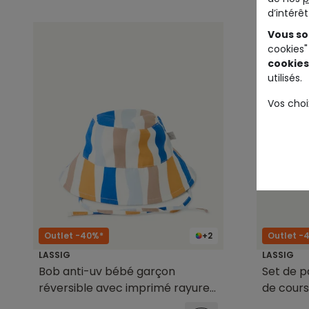
d’intérê
Vous so
cookies"
cookies
utilisés.
Vos choi
Outlet -40%*
+2
Outlet -
LASSIG
LASSIG
Bob anti-uv bébé garçon
Set de p
réversible avec imprimé rayures
de cour
colorées