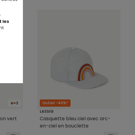
e
 les
nt
+2
Outlet -40%*
LASSIG
on vert
Casquette bleu ciel avec arc-
en-ciel en bouclette