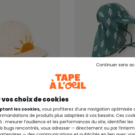
Continuer sans a
40%*
Outlet -40%*
LASSIG
 fille rose avec soleil
Casquette anti-uv bébé
 vos choix de cookies
ette
vert avec imprimé cact
ptant les cookies,
vous profiterez d’une navigation optimisée 
4,99 €
24,99 €
13,19 €
21,9
mandations de produits plus adaptées à vos besoins. Ces cook
à : mesurer l’audience et les performances du site, identifier les
s bugs rencontrés, vous adresser — directement ou par l’interm
artenaires
— des communications et publicités en lien avec vos