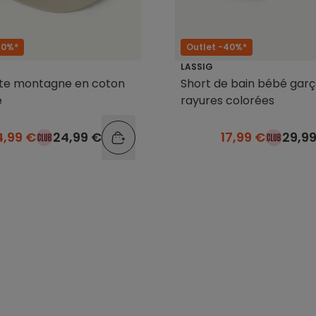
40%*
Outlet -40%*
LASSIG
te montagne en coton
Short de bain bébé gar
e
rayures colorées
4,99 €
24,99 €
17,99 €
29,9