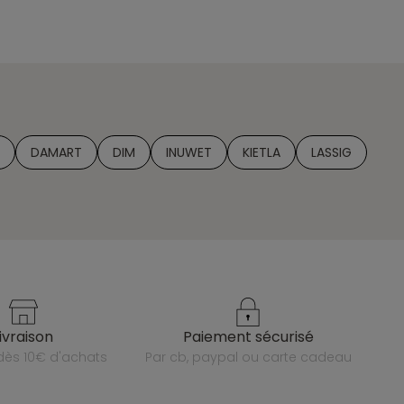
DAMART
DIM
INUWET
KIETLA
LASSIG
livraison
paiement sécurisé
e dès 10€ d'achats
par cb, paypal ou carte cadeau