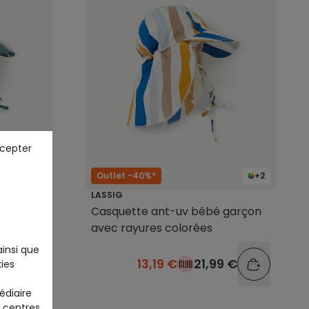
ccepter
+2
Outlet -40%*
+2
LASSIG
 garçon
Casquette ant-uv bébé garçon
us
avec rayures colorées
ainsi que
9 €
13,19 €
21,99 €
ies
édiaire
 centres