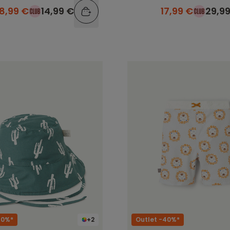
8,99 €
14,99 €
17,99 €
29,9
40%*
+2
Outlet -40%*