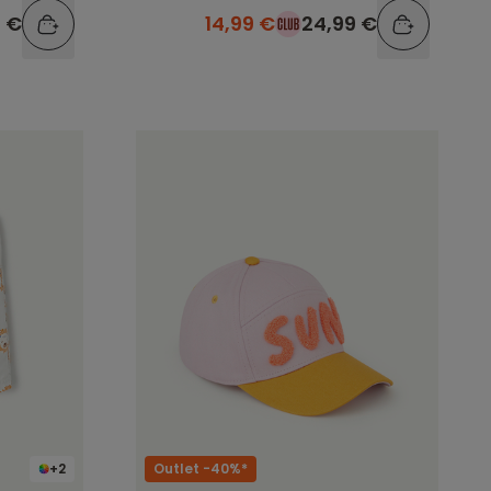
9 €
14,99 €
24,99 €
+2
Outlet -40%*