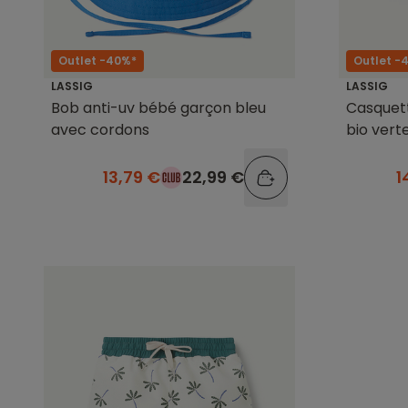
Outlet -40%*
Outlet -
LASSIG
LASSIG
Bob anti-uv bébé garçon bleu
Casquet
avec cordons
bio vert
13,79 €
22,99 €
1