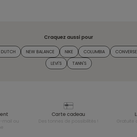
Craquez aussi pour
E DUTCH
NEW BALANCE
NIKE
COLUMBIA
CONVERSE
LEVI'S
TANN'S
ient
carte cadeau
des tonnes de possibilités !
gratuit
ne