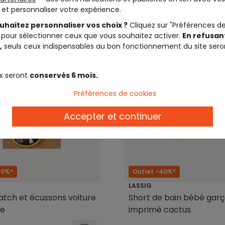
t et personnaliser votre expérience.
uhaitez personnaliser vos choix ?
Cliquez sur "Préférences d
 pour sélectionner ceux que vous souhaitez activer.
En refusant
,
seuls ceux indispensables au bon fonctionnement du site sero
x seront
conservés 6 mois.
Préférences de cookies
Accepter et continuer
40%*
Outlet -40%*
LASSIG
atch et écussons voiture
Short de bain bébé garç
se
imprimé cactus