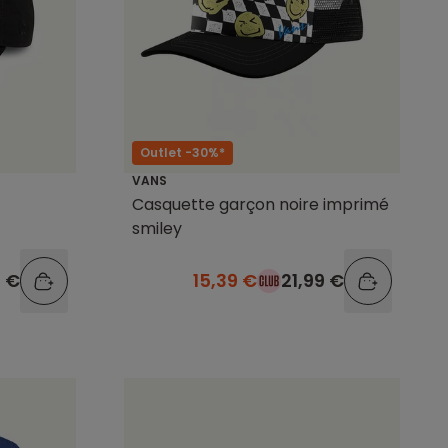
Outlet -30%*
VANS
Casquette garçon noire imprimé
smiley
15,39 €
21,99 €
9 €