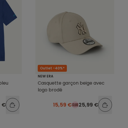
Outlet -40%*
NEW ERA
bleu
Casquette garçon beige avec
logo brodé
9 €
15,59 €
25,99 €