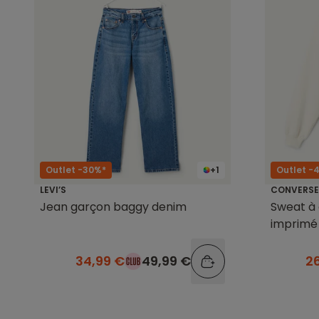
Outlet -30%*
+1
Outlet -
LEVI’S
CONVERSE
Jean garçon baggy denim
Sweat à 
imprimé
34,99 €
49,99 €
2