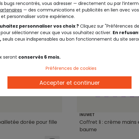
s bugs rencontrés, vous adresser — directement ou par l’interm
artenaires
— des communications et publicités en lien avec vos
t et personnaliser votre expérience.
uhaitez personnaliser vos choix ?
Cliquez sur "Préférences d
 pour sélectionner ceux que vous souhaitez activer.
En refusant
,
seuls ceux indispensables au bon fonctionnement du site sero
x seront
conservés 6 mois.
Préférences de cookies
Accepter et continuer
INUWET
Coffret li : crème mains 
ailletée dorée pour fille
baume