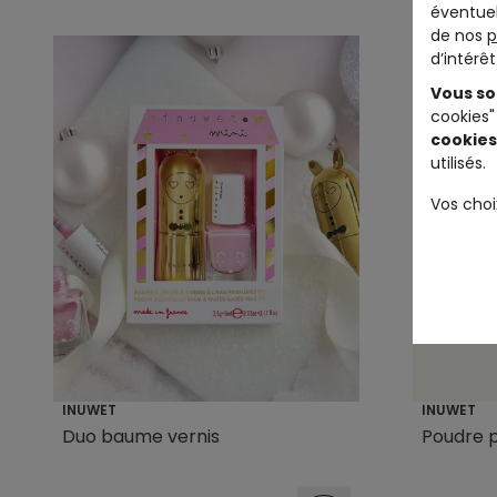
éventuel
de nos
p
d’intérê
Vous so
cookies"
cookies
utilisés.
Vos choi
INUWET
INUWET
Duo baume vernis
Poudre p