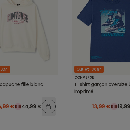
40%*
Outlet -30%*
CONVERSE
capuche fille blanc
T-shirt garçon oversize 
imprimé
6,99 €
44,99 €
13,99 €
19,9