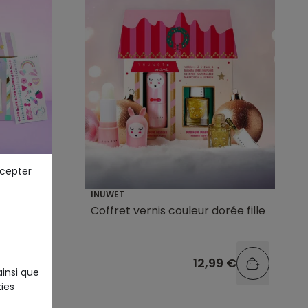
ccepter
INUWET
Coffret vernis couleur dorée fille
9 €
12,99 €
ainsi que
ies