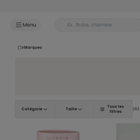
Accéder au contenu
Rechercher un produit
Menu
marques
Tous les
Catégorie
Taille
263 
filtres