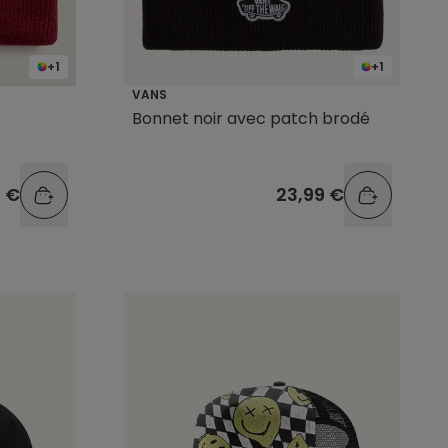
+1
+1
VANS
Bonnet noir avec patch brodé
9 €
23,99 €