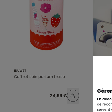
INUWET
INUWET
Coffret soin parfum fraise
Rainbow 
lèvres
Gérer
24,99 €
En acce
de recom
servent 