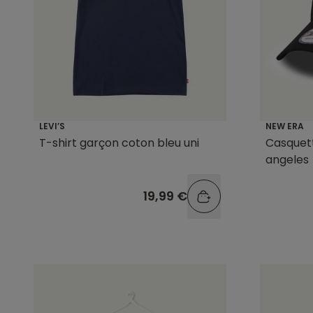
LEVI’S
NEW ERA
T-shirt garçon coton bleu uni
Casquett
angeles
19,99 €