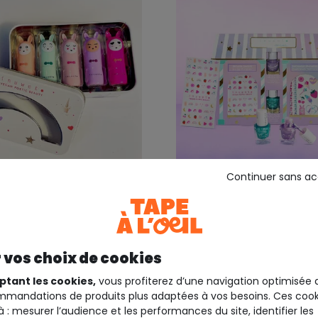
Continuer sans a
INUWET
delux box - 5 baumes à
My little beauty housse
 vos choix de cookies
29,99 €
19,9
ptant les cookies,
vous profiterez d’une navigation optimisée 
mandations de produits plus adaptées à vos besoins. Ces cook
à : mesurer l’audience et les performances du site, identifier les