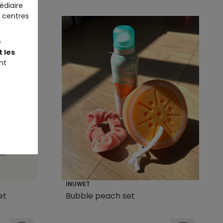
édiaire
 centres
e
 les
nt
INUWET
et
Bubble peach set