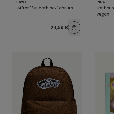
INUWET
INUWET
Coffret "fun bath box" donuts
Lot bau
vegan
24,99 €