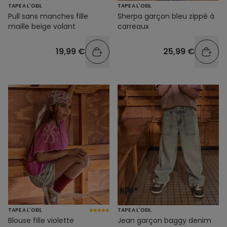
TAPE A L'OEIL
TAPE A L'OEIL
Pull sans manches fille
Sherpa garçon bleu zippé à
maille beige volant
carreaux
19,99 €
25,99 €
TAPE A L'OEIL
TAPE A L'OEIL
Blouse fille violette
Jean garçon baggy denim