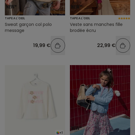
TAPE A L'OEIL
TAPE A L'OEIL
Sweat garçon col polo
Veste sans manches fille
message
brodée écru
19,99 €
22,99 €
+1