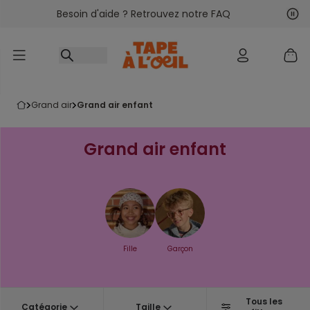
Besoin d'aide ? Retrouvez notre FAQ
Accéder au contenu
Sui
Pré
grand air
grand air enfant
Grand air enfant
Fille
Garçon
Tous les
Catégorie
Taille