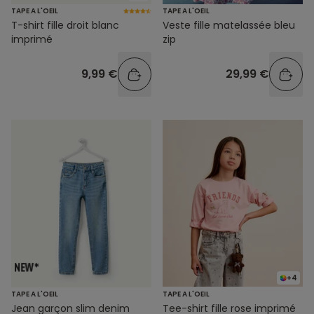
TAPE A L'OEIL
TAPE A L'OEIL
T-shirt fille droit blanc
Veste fille matelassée bleu
imprimé
zip
9,99 €
29,99 €
+4
TAPE A L'OEIL
TAPE A L'OEIL
Jean garçon slim denim
Tee-shirt fille rose imprimé