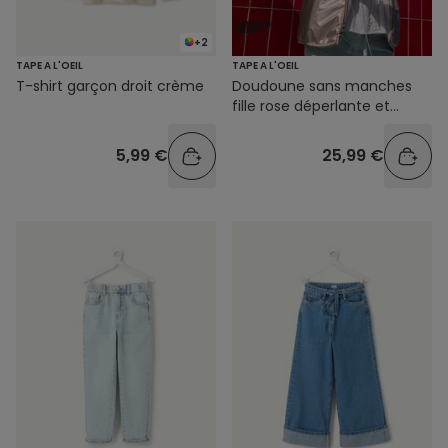
+2
TAPE A L'OEIL
TAPE A L'OEIL
T-shirt garçon droit crème
Doudoune sans manches
fille rose déperlante et
réversible
5,99 €
25,99 €