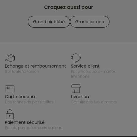
Craquez aussi pour
Grand air bébé
Grand air ado
échange et remboursement
service client
sur toute la saison
par whatsapp, e-mail ou
téléphone
carte cadeau
livraison
des tonnes de possibilités !
gratuite dès 10€ d'achats
paiement sécurisé
par cb, paypal ou carte cadeau