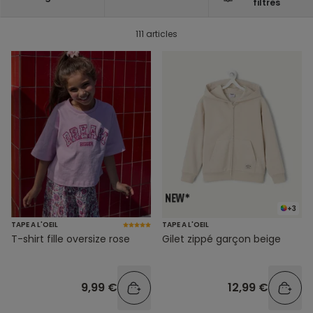
filtres
111 articles
+3
TAPE A L'OEIL
TAPE A L'OEIL
T-shirt fille oversize rose
Gilet zippé garçon beige
9,99 €
12,99 €