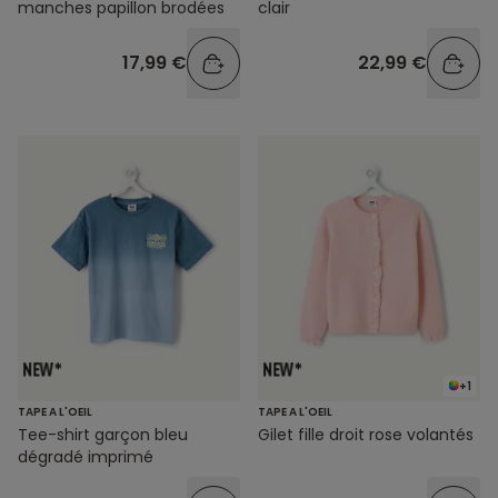
manches papillon brodées
clair
17,99 €
22,99 €
+1
TAPE A L'OEIL
TAPE A L'OEIL
Tee-shirt garçon bleu
Gilet fille droit rose volantés
dégradé imprimé