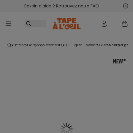
Besoin d'aide ? Retrouvez notre FAQ
Accéder au contenu
Sui
Pré
enfant
garçon
vêtements
pull - gilet - sweat
gilet
sherpa gar