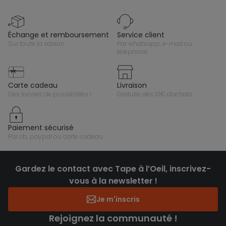
échange et remboursement
service client
sur toute la saison
par whatsapp, e-mail ou
téléphone
carte cadeau
livraison
des tonnes de possibilités !
gratuite dès 10€ d'achats
paiement sécurisé
par cb, paypal ou carte cadeau
Gardez le contact avec Tape à l’Oeil, inscrivez-
vous à la newsletter !
Je m'inscris
Rejoignez la communauté !