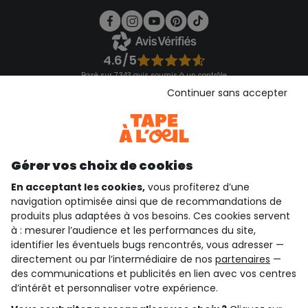
4.6/5
Basé sur 7 343 avis soumis à un contrôle
Voir l’attestation de confiance
Continuer sans accepter
Consulter les CGU
Téléchargez notre application
Découvrir notre application
Gérer vos choix de cookies
En acceptant les cookies,
vous profiterez d’une
navigation optimisée ainsi que de recommandations de
qui sommes-nous ?
produits plus adaptées à vos besoins. Ces cookies servent
à : mesurer l’audience et les performances du site,
besoin d'aide ?
identifier les éventuels bugs rencontrés, vous adresser —
directement ou par l’intermédiaire de nos
partenaires
—
le club fidélité
des communications et publicités en lien avec vos centres
d’intérêt et personnaliser votre expérience.
notre catalogue