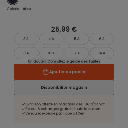
Coloris :
bleu
25,99 €
3 A
4 A
5 A
6 A
8 A
10 A
12 A
14 A
Un doute ? Consultez le
guide des tailles
Ajouter au panier
Disponibilité magasin
Livraison offerte en magasin dès 10€ d'achat
Retour & échanges gratuits toute la saison
Vendu et expédié par Tape à l'Oeil