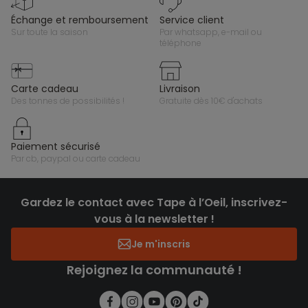
échange et remboursement
service client
sur toute la saison
par whatsapp, e-mail ou
téléphone
carte cadeau
livraison
des tonnes de possibilités !
gratuite dès 10€ d'achats
paiement sécurisé
par cb, paypal ou carte cadeau
Gardez le contact avec Tape à l’Oeil, inscrivez-
vous à la newsletter !
Je m'inscris
Rejoignez la communauté !