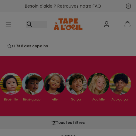
Besoin d'aide ? Retrouvez notre FAQ
Accéder au contenu
Sui
Pré
l'été des copains
Bébé fille
Bébé garçon
Fille
Garçon
Ado fille
Ado garçon
Tous les filtres