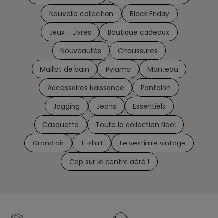
Nouvelle collection
Black Friday
Jeux - Livres
Boutique cadeaux
Nouveautés
Chaussures
Maillot de bain
Pyjama
Manteau
Accessoires Naissance
Pantalon
Jogging
Jeans
Essentiels
Casquette
Toute la collection Noël
Grand air
T-shirt
Le vestiaire vintage
Cap sur le centre aéré !