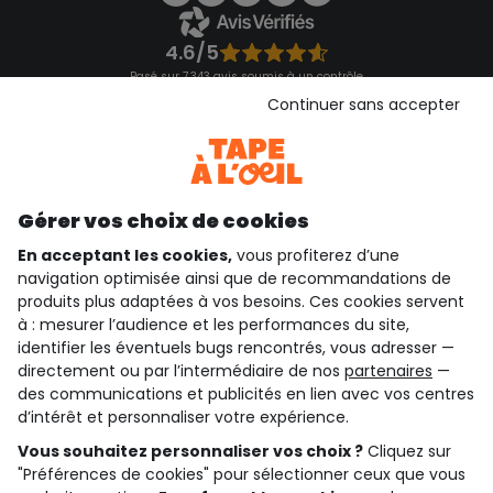
4.6/5
Basé sur 7 343 avis soumis à un contrôle
Voir l’attestation de confiance
Continuer sans accepter
Consulter les CGU
Téléchargez notre application
Découvrir notre application
Gérer vos choix de cookies
En acceptant les cookies,
vous profiterez d’une
navigation optimisée ainsi que de recommandations de
qui sommes-nous ?
produits plus adaptées à vos besoins. Ces cookies servent
à : mesurer l’audience et les performances du site,
besoin d'aide ?
identifier les éventuels bugs rencontrés, vous adresser —
directement ou par l’intermédiaire de nos
partenaires
—
le club fidélité
des communications et publicités en lien avec vos centres
d’intérêt et personnaliser votre expérience.
notre catalogue
Vous souhaitez personnaliser vos choix ?
Cliquez sur
"Préférences de cookies" pour sélectionner ceux que vous