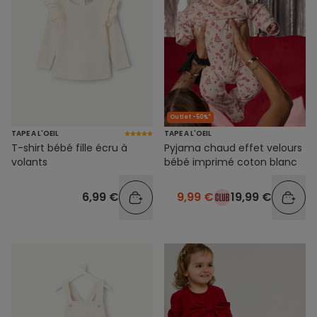
Outlet -50%*
TAPE A L'OEIL
TAPE A L'OEIL
T-shirt bébé fille écru à
Pyjama chaud effet velours
volants
bébé imprimé coton blanc
6,99 €
9,99 €
19,99 €