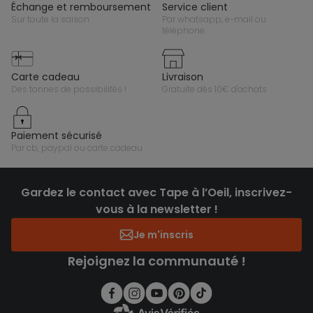
échange et remboursement
service client
sur toute la saison
par whatsapp, e-mail ou
téléphone
carte cadeau
livraison
des tonnes de possibilités !
gratuite dès 10€ d'achats
paiement sécurisé
par cb, paypal ou carte cadeau
Gardez le contact avec Tape à l’Oeil, inscrivez-
vous à la newsletter !
Je m'inscris
Rejoignez la communauté !