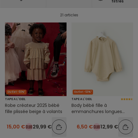
filtres
21 articles
Outlet -50%*
Outlet -50%*
TAPE A L'OEIL
TAPE A L'OEIL
Robe créateur 2025 bébé
Body bébé fille à
fille plissée beige à volants
emmanchures longues
beige
15,00 €
29,99 €
6,50 €
12,99 €