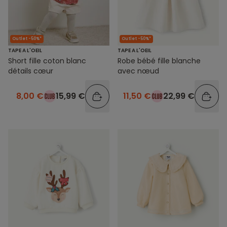
Outlet -50%*
Outlet -50%*
TAPE A L'OEIL
TAPE A L'OEIL
Short fille coton blanc
Robe bébé fille blanche
détails cœur
avec nœud
8,00 €
15,99 €
11,50 €
22,99 €