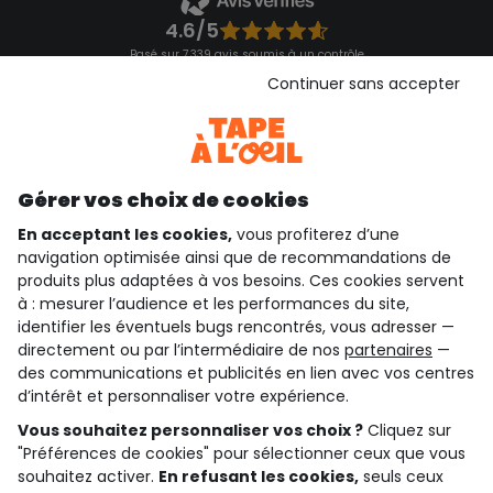
4.6/5
Basé sur 7 339 avis soumis à un contrôle
Voir l’attestation de confiance
Continuer sans accepter
Consulter les CGU
Téléchargez notre application
Découvrir notre application
Gérer vos choix de cookies
En acceptant les cookies,
vous profiterez d’une
navigation optimisée ainsi que de recommandations de
qui sommes-nous ?
produits plus adaptées à vos besoins. Ces cookies servent
à : mesurer l’audience et les performances du site,
besoin d'aide ?
identifier les éventuels bugs rencontrés, vous adresser —
directement ou par l’intermédiaire de nos
partenaires
—
le club fidélité
des communications et publicités en lien avec vos centres
d’intérêt et personnaliser votre expérience.
notre catalogue
Vous souhaitez personnaliser vos choix ?
Cliquez sur
"Préférences de cookies" pour sélectionner ceux que vous
souhaitez activer.
En refusant les cookies,
seuls ceux