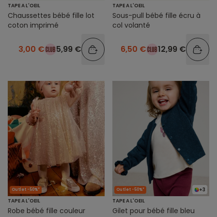
TAPE A L'OEIL
TAPE A L'OEIL
Chaussettes bébé fille lot
Sous-pull bébé fille écru à
coton imprimé
col volanté
3,00 €
5,99 €
6,50 €
12,99 €
+3
Outlet -50%*
Outlet -50%*
TAPE A L'OEIL
TAPE A L'OEIL
Robe bébé fille couleur
Gilet pour bébé fille bleu