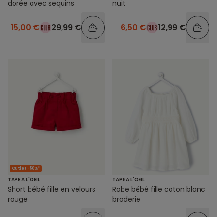
dorée avec sequins
nuit
15,00 €
29,99 €
6,50 €
12,99 €
Outlet -50%*
TAPE A L'OEIL
TAPE A L'OEIL
Short bébé fille en velours
Robe bébé fille coton blanc
rouge
broderie