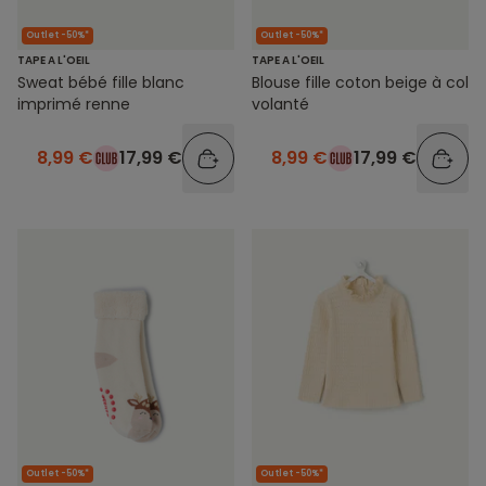
Outlet -50%*
Outlet -50%*
TAPE A L'OEIL
TAPE A L'OEIL
Sweat bébé fille blanc
Blouse fille coton beige à col
imprimé renne
volanté
8,99 €
17,99 €
8,99 €
17,99 €
Outlet -50%*
Outlet -50%*