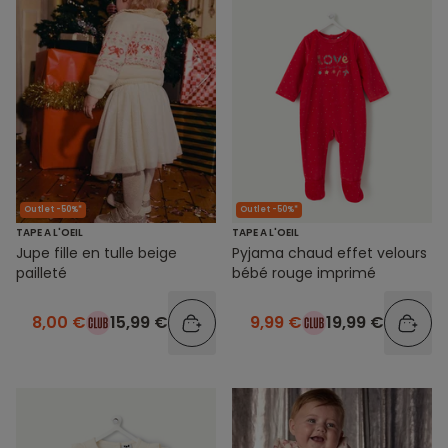
Outlet -50%*
Outlet -50%*
TAPE A L'OEIL
TAPE A L'OEIL
Jupe fille en tulle beige
Pyjama chaud effet velours
pailleté
bébé rouge imprimé
8,00 €
15,99 €
9,99 €
19,99 €