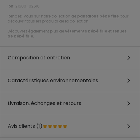
Ref. 21600_02616
Rendez-vous sur notre collection de
pantalons bébé fille
pour
découvrir tous les produits de la collection.
Découvrez également plus de
vêtements bébé fille
et
tenues
de bébé fille
.
Composition et entretien
Caractéristiques environnementales
Livraison, échanges et retours
Avis clients (1)