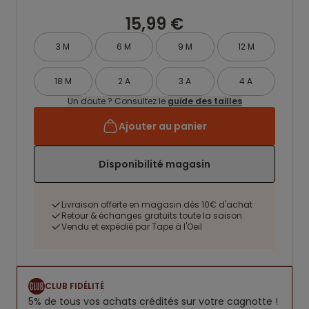
15,99 €
3 M
6 M
9 M
12 M
18 M
2 A
3 A
4 A
Un doute ? Consultez le
guide des tailles
Ajouter au panier
Disponibilité magasin
Livraison offerte en magasin dès 10€ d'achat
Retour & échanges gratuits toute la saison
Vendu et expédié par Tape à l'Oeil
CLUB FIDÉLITÉ
5% de tous vos achats crédités sur votre cagnotte !