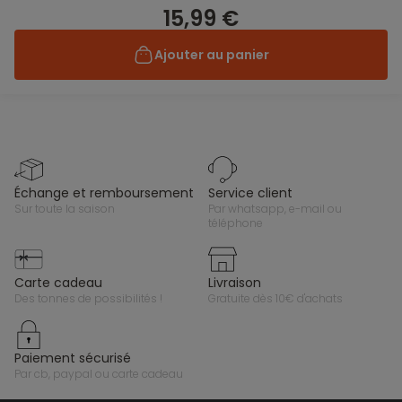
15,99 €
Ajouter au panier
échange et remboursement
service client
sur toute la saison
par whatsapp, e-mail ou
téléphone
carte cadeau
livraison
des tonnes de possibilités !
gratuite dès 10€ d'achats
paiement sécurisé
par cb, paypal ou carte cadeau