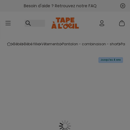
Besoin d'aide ? Retrouvez notre FAQ
Accéder au contenu
Sui
Pré
bébé
bébé fille
vêtements
pantalon - combinaison - short
pant
Jusqu'au 4 ans