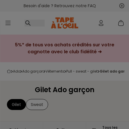
Besoin d'aide ? Retrouvez notre FAQ
Accéder au contenu
Sui
Pré
5%* de tous vos achats crédités sur votre
cagnotte avec le club fidélité ➔
ado
ado garçon
vêtements
pull - sweat - gilet
gilet ado garç
Gilet Ado garçon
Gilet
Sweat
Tous les