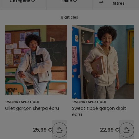
Catégorie
Taille
filtres
9 articles
TWEENS TAPE A L'OEIL
TWEENS TAPE A L'OEIL
Gilet garçon sherpa écru
Sweat zippé garçon droit
écru
25,99 €
22,99 €