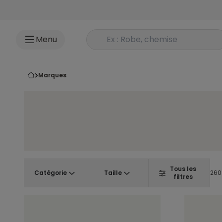
Accéder au contenu
Rechercher un produit
Menu
marques
Tous les
Catégorie
Taille
260 
filtres