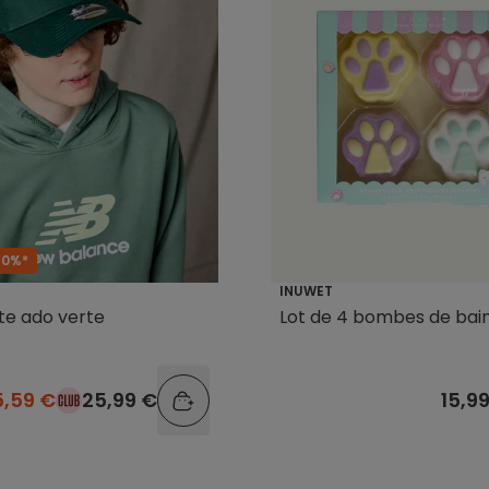
40%*
INUWET
Lot de 4 bombes de bai
te ado verte
15,9
5,59 €
25,99 €