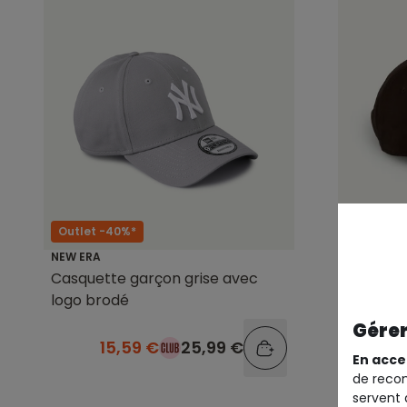
Outlet -40%*
Outlet -
NEW ERA
NEW ERA
Casquette garçon grise avec
Casquet
logo brodé
logo br
Gérer
15,59 €
25,99 €
1
En acce
de recom
servent 