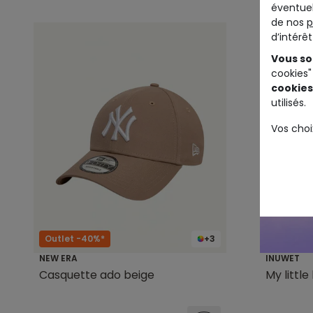
éventuel
de nos
p
d’intérê
Vous so
cookies"
cookies
utilisés.
Vos choi
Outlet -40%*
+3
NEW ERA
INUWET
Casquette ado beige
My littl