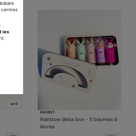
édiaire
 centres
e
 les
nt
+3
INUWET
Rainbow delux box - 5 baumes à
lèvres