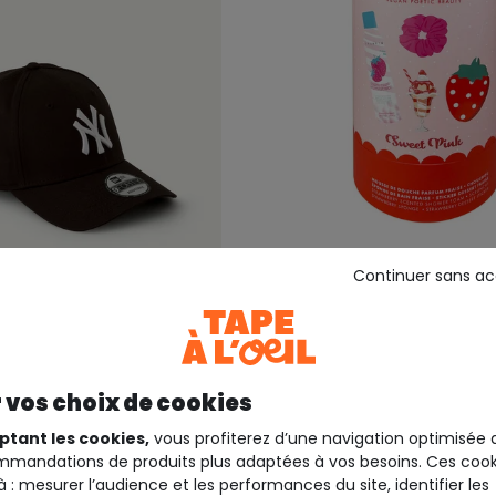
Continuer sans a
40%*
INUWET
te garçon noire avec
Coffret soin parfum frai
odé
 vos choix de cookies
5,59 €
25,99 €
24,9
ptant les cookies,
vous profiterez d’une navigation optimisée 
mandations de produits plus adaptées à vos besoins. Ces cook
à : mesurer l’audience et les performances du site, identifier les