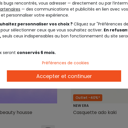
s bugs rencontrés, vous adresser — directement ou par l’interm
artenaires
— des communications et publicités en lien avec vos
t et personnaliser votre expérience.
uhaitez personnaliser vos choix ?
Cliquez sur "Préférences d
 pour sélectionner ceux que vous souhaitez activer.
En refusant
,
seuls ceux indispensables au bon fonctionnement du site sero
x seront
conservés 6 mois.
Préférences de cookies
Accepter et continuer
Outlet -40%*
NEW ERA
e beauty housse
Casquette ado kaki