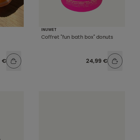
INUWET
Coffret "fun bath box" donuts
9 €
24,99 €