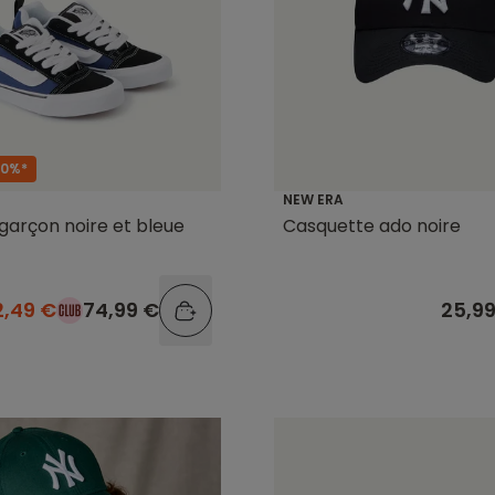
30%*
NEW ERA
garçon noire et bleue
Casquette ado noire
2,49 €
74,99 €
25,9