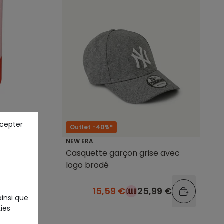
ccepter
Outlet -40%*
NEW ERA
se
Casquette garçon grise avec
logo brodé
9 €
15,59 €
25,99 €
ainsi que
ies