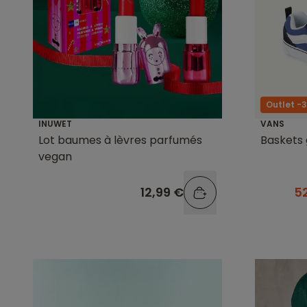
Outlet -
INUWET
VANS
Lot baumes à lèvres parfumés
Baskets 
vegan
12,99 €
5