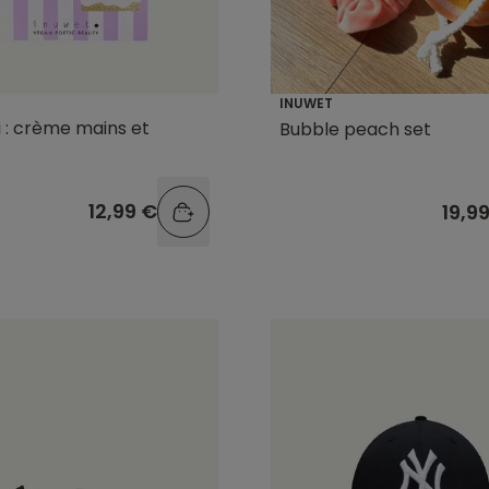
INUWET
li : crème mains et
Bubble peach set
12,99 €
19,9