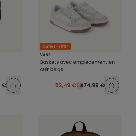
Outlet -30%*
VANS
Baskets avec empiècement en
cuir beige
9 €
52,49 €
74,99 €