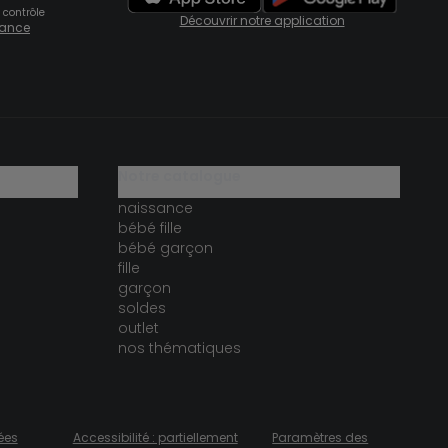
 contrôle
Découvrir notre application
fiance
notre catalogue
naissance
bébé fille
bébé garçon
fille
garçon
soldes
outlet
nos thématiques
ées
Accessibilité : partiellement
Paramètres des