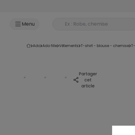
Accéder au contenu
Rechercher un produit
Menu
ado
ado fille
vêtements
t-shirt - blouse - chemise
t
Partager
cet
article