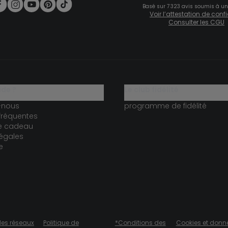
Basé sur 7 323 avis soumis à un
Voir l’attestation de con
Consulter les CGU
ide ?
le club fidélité
-nous
programme de fidélité
fréquentes
te cadeau
égales
e
des réseaux
Politique de
*Conditions des
Cookies et donn