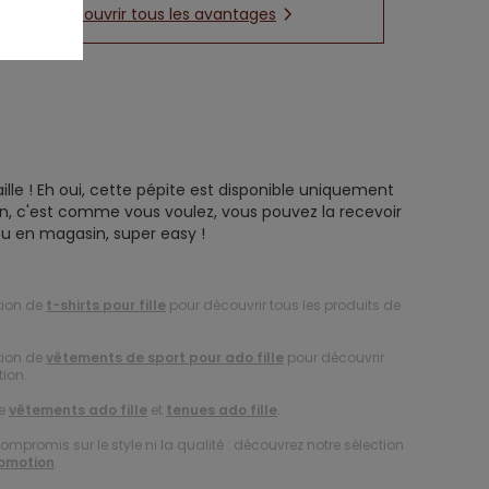
Découvrir tous les avantages
ille ! Eh oui, cette pépite est disponible uniquement
ison, c'est comme vous voulez, vous pouvez la recevoir
u en magasin, super easy !
tion de
t-shirts pour fille
pour découvrir tous les produits de
tion de
vêtements de sport pour ado fille
pour découvrir
tion.
de
vêtements ado fille
et
tenues ado fille
.
compromis sur le style ni la qualité : découvrez notre sélection
romotion
.