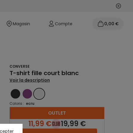
Suivan
Précéd
Magasin
Compte
0,00 €
CONVERSE
T-shirt fille court blanc
Voir la description
NOIR
VIOLET
ECRU
Coloris :
ecru
OUTLET
11,99 €
19,99 €
ccepter