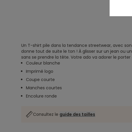
Un T-shirt pile dans la tendance streetwear, avec son
donne tout de suite le ton ! À glisser sur un jean ou u
sans se prendre la tête. Votre ado va adorer le porter
Couleur blanche
Imprimé logo
Coupe courte
Manches courtes
Encolure ronde
Consultez le
guide des tailles