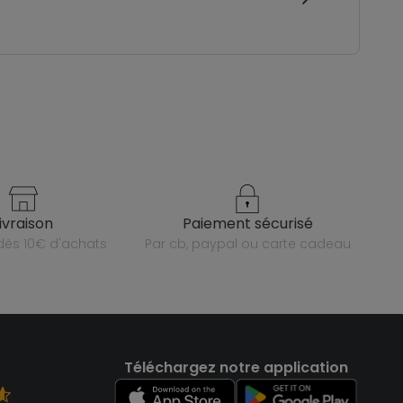
livraison
paiement sécurisé
e dès 10€ d'achats
par cb, paypal ou carte cadeau
Téléchargez notre application