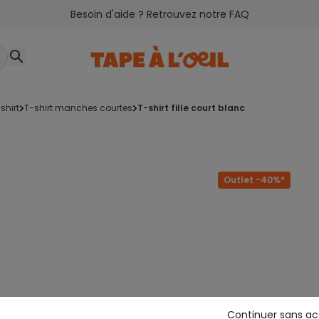
Besoin d'aide ? Retrouvez notre FAQ
-shirt
t-shirt manches courtes
t-shirt fille court blanc
Outlet -40%*
Continuer sans a