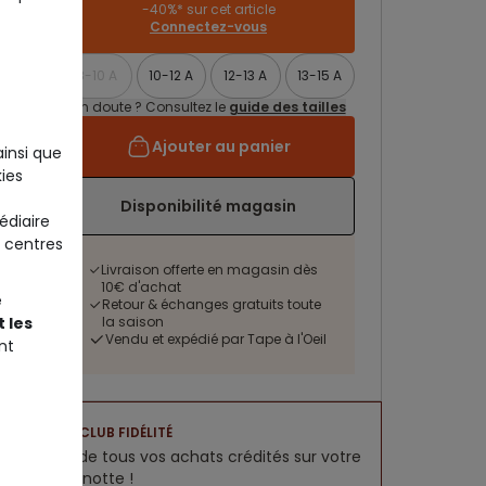
-40%* sur cet article
Connectez-vous
8-10 A
10-12 A
12-13 A
13-15 A
Un doute ? Consultez le
guide des tailles
Ajouter au panier
ainsi que
ies
Disponibilité magasin
édiaire
 centres
Livraison offerte en magasin dès
10€ d'achat
e
Retour & échanges gratuits toute
la saison
 les
Vendu et expédié par Tape à l'Oeil
nt
CLUB FIDÉLITÉ
5% de tous vos achats crédités sur votre
cagnotte !