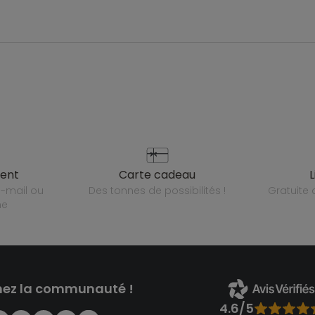
ient
carte cadeau
des tonnes de possibilités !
gratuit
ne
nez la communauté !
4.6/5