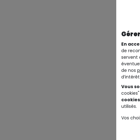
Gérer
En acce
de recom
servent 
éventuel
de nos
p
d’intérê
Vous so
cookies"
cookies
utilisés.
Vos choi