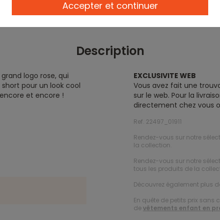
Accepter et continuer
Description
 grand logo rose, qui
EXCLUSIVITE WEB
n short pour un look cool
Vous avez fait une trouva
 encore et encore !
sur le web. Pour la livra
directement chez vous o
Ref. 22497_01911
Rendez-vous sur notre sélec
la collection.
Rendez-vous sur notre sélec
tous les produits de la collec
Découvrez également plus 
En quête de petits prix sans 
de
vêtements enfant en p