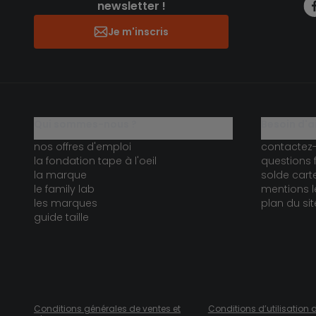
newsletter !
Je m'inscris
qui sommes-nous ?
besoin d'a
nos offres d'emploi
contactez
la fondation tape à l'oeil
questions 
la marque
solde car
le family lab
mentions l
les marques
plan du sit
guide taille
Conditions générales de ventes et
Conditions d’utilisation 