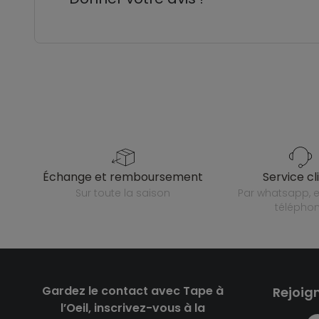
échange et remboursement
service cl
sur toute la saison
par whatsapp, e-mail ou
télépho
Gardez le contact avec Tape à
Rejoig
l’Oeil, inscrivez-vous à la