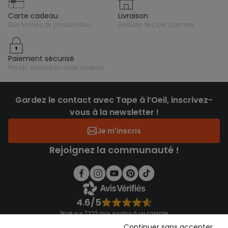
carte cadeau
livraison
des tonnes de possibilités !
gratuite dès 10€ d'achats
paiement sécurisé
par cb, paypal ou carte cadeau
Gardez le contact avec Tape à l’Oeil, inscrivez-
vous à la newsletter !
Je m'inscris
Rejoignez la communauté !
4.6/5
Basé sur 7 323 avis soumis à un contrôle
Voir l’attestation de confiance
Continuer sans accepter