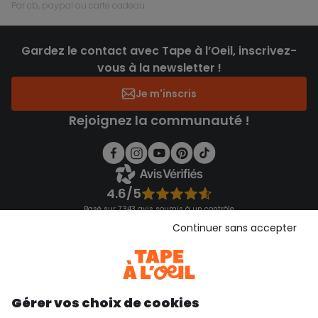
par cb, paypal ou carte cadeau
Gardez le contact avec Tape à l’Oeil, inscrivez-
vous à la newsletter !
Je m'inscris
Rejoignez la communauté !
4.6/5
Basé sur 7 343 avis soumis à un contrôle
Voir l’attestation de confiance
Continuer sans accepter
Consulter les CGU
Téléchargez notre application
Découvrir notre application
Gérer vos choix de cookies