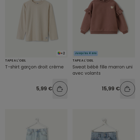
+2
Jusqu'au 4 ans
TAPE A L'OEIL
TAPE A L'OEIL
T-shirt garçon droit crème
Sweat bébé fille marron uni
avec volants
5,99 €
15,99 €