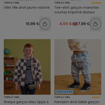
TAPE A L'OEIL
TAPE A L'OEIL
Gilet fille droit jaune volanté
Tee-shirt garçon manches
courtes imprimé skateur
19,99 €
4,00 €
7,99 €
Jusqu'au 4 ans
TAPE A L'OEIL
TAPE A L'OEIL
Sherpa garçon bleu zippé à
Pantalon droit bébé garçon