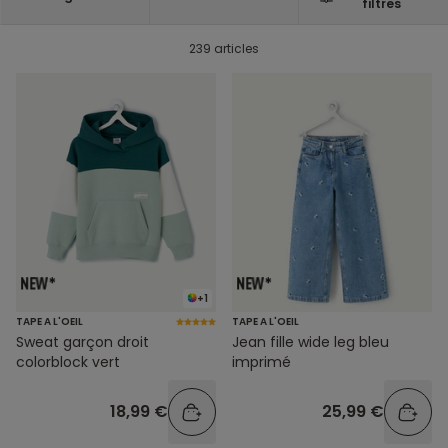
filtres
239 articles
+1
TAPE A L'OEIL
TAPE A L'OEIL
Sweat garçon droit
Jean fille wide leg bleu
colorblock vert
imprimé
18,99 €
25,99 €