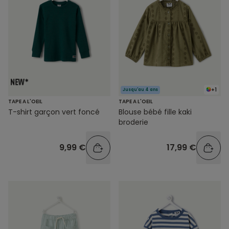
+1
Jusqu'au 4 ans
TAPE A L'OEIL
TAPE A L'OEIL
T-shirt garçon vert foncé
Blouse bébé fille kaki
broderie
9,99 €
17,99 €