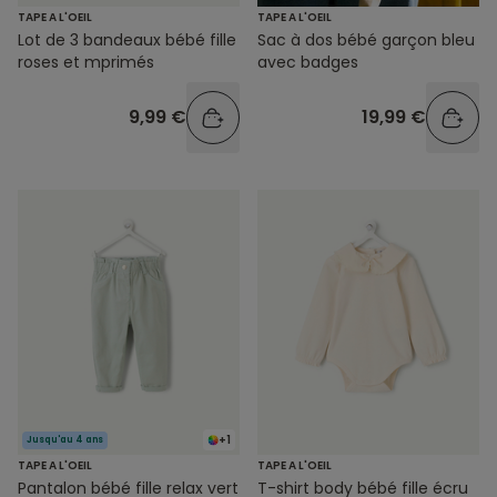
TAPE A L'OEIL
TAPE A L'OEIL
Lot de 3 bandeaux bébé fille
Sac à dos bébé garçon bleu
roses et mprimés
avec badges
9,99 €
19,99 €
+1
Jusqu'au 4 ans
TAPE A L'OEIL
TAPE A L'OEIL
Pantalon bébé fille relax vert
T-shirt body bébé fille écru