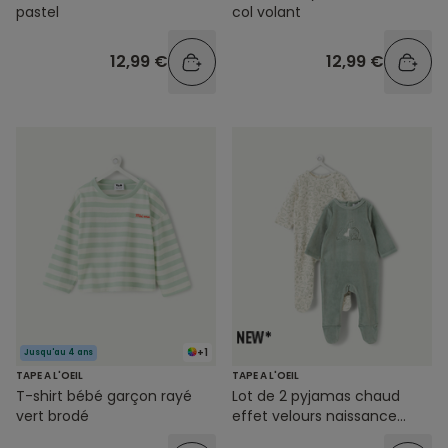
pastel
col volant
12,99 €
12,99 €
+1
Jusqu'au 4 ans
TAPE A L'OEIL
TAPE A L'OEIL
T-shirt bébé garçon rayé
Lot de 2 pyjamas chaud
vert brodé
effet velours naissance
garçon dinosaures