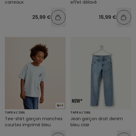
carreaux
effet délavé
25,99 €
15,99 €
+1
TAPE A L'OEIL
TAPE A L'OEIL
Tee-shirt garçon manches
Jean garçon droit denim
courtes imprimé bleu
bleu clair