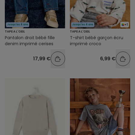
+1
Jusqu'au 4 ans
Jusqu'au 4 ans
TAPE A L'OEIL
TAPE A L'OEIL
Pantalon droit bébé fille
T-shirt bébé garçon écru
denim imprimé cerises
imprimé croco
17,99 €
6,99 €