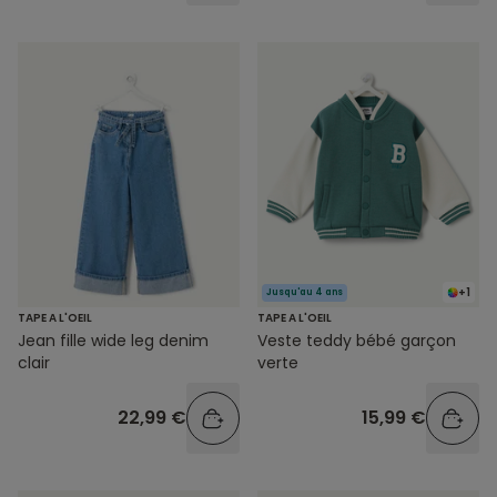
+1
Jusqu'au 4 ans
TAPE A L'OEIL
TAPE A L'OEIL
Jean fille wide leg denim
Veste teddy bébé garçon
clair
verte
22,99 €
15,99 €