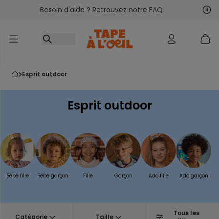
Besoin d'aide ? Retrouvez notre FAQ
Accéder au contenu
Sui
Pré
esprit outdoor
Esprit outdoor
Bébé fille
Bébé garçon
Fille
Garçon
Ado fille
Ado garçon
Tous les
Catégorie
Taille