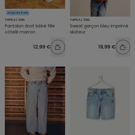
Jusqu'au 4 ans
TAPE A L'OEIL
TAPE A L'OEIL
Pantalon droit bébé fille
Sweat garçon bleu imprimé
côtelé marron
skateur
12,99 €
19,99 €