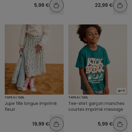
5,99 €
22,99 €
+2
TAPE A L'OEIL
TAPE A L'OEIL
Jupe fille longue imprimé
Tee-shirt garçon manches
fleuri
courtes imprimé message
19,99 €
5,99 €