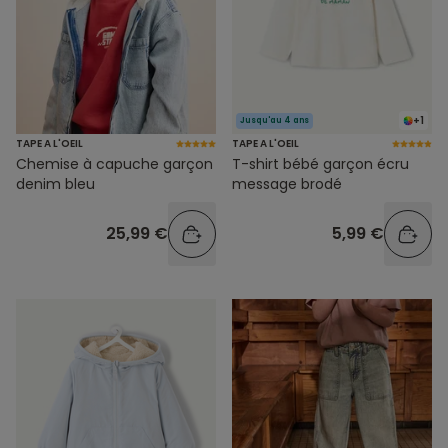
+1
Jusqu'au 4 ans
TAPE A L'OEIL
TAPE A L'OEIL
Chemise à capuche garçon
T-shirt bébé garçon écru
denim bleu
message brodé
25,99 €
5,99 €