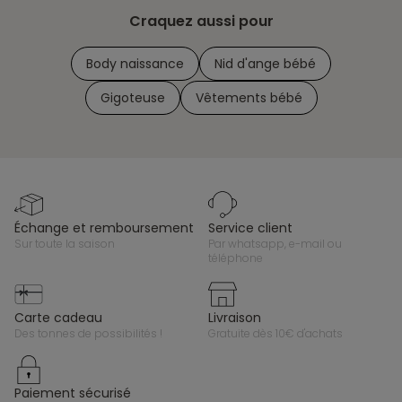
Craquez aussi pour
Body naissance
Nid d'ange bébé
Gigoteuse
Vêtements bébé
échange et remboursement
service client
sur toute la saison
par whatsapp, e-mail ou
téléphone
carte cadeau
livraison
des tonnes de possibilités !
gratuite dès 10€ d'achats
paiement sécurisé