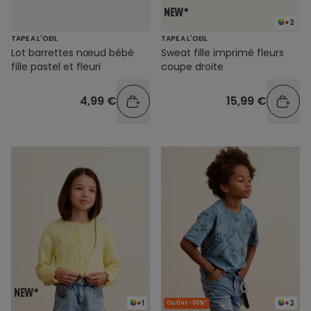
+2
TAPE A L'OEIL
TAPE A L'OEIL
Lot barrettes nœud bébé
Sweat fille imprimé fleurs
fille pastel et fleuri
coupe droite
4,99 €
15,99 €
+1
+2
Outlet -50%*