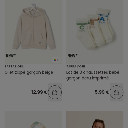
+1
TAPE A L'OEIL
TAPE A L'OEIL
Gilet zippé garçon beige
Lot de 3 chaussettes bébé
garçon écru imprimé
message
12,99 €
5,99 €