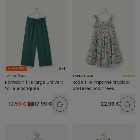
+1
Outlet -30%*
TAPE A L'OEIL
TAPE A L'OEIL
Pantalon fille large uni vert
Robe fille imprimé tropical
taille élastiquée
bretelles volantées
12,59 €
17,99 €
22,99 €