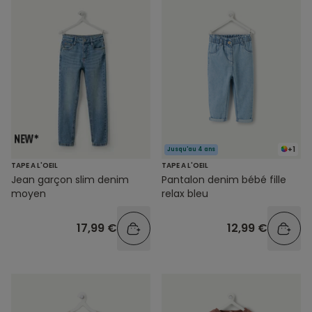
+1
Jusqu'au 4 ans
TAPE A L'OEIL
TAPE A L'OEIL
Jean garçon slim denim
Pantalon denim bébé fille
moyen
relax bleu
17,99 €
12,99 €