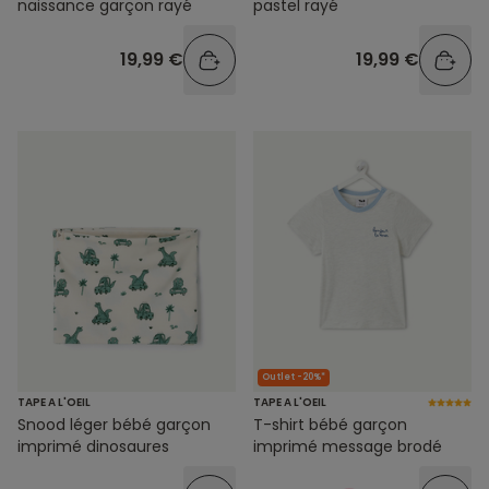
naissance garçon rayé
pastel rayé
19,99 €
19,99 €
Outlet -20%*
TAPE A L'OEIL
TAPE A L'OEIL
Snood léger bébé garçon
T-shirt bébé garçon
imprimé dinosaures
imprimé message brodé