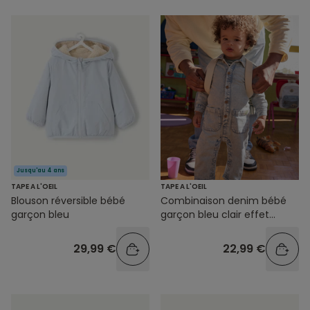
Jusqu'au 4 ans
TAPE A L'OEIL
TAPE A L'OEIL
Blouson réversible bébé
Combinaison denim bébé
garçon bleu
garçon bleu clair effet
délavé
29,99 €
22,99 €