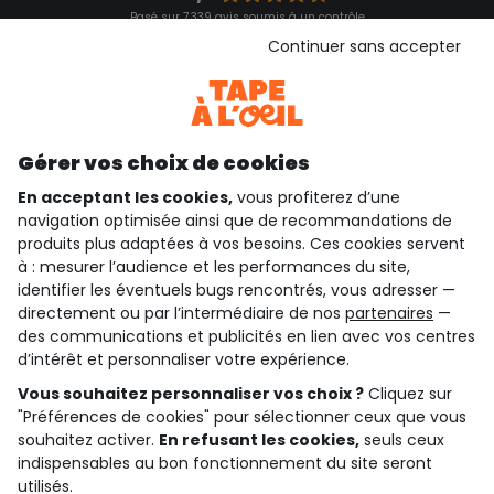
Basé sur 7 339 avis soumis à un contrôle
Voir l’attestation de confiance
Continuer sans accepter
Consulter les CGU
Téléchargez notre application
Découvrir notre application
Gérer vos choix de cookies
En acceptant les cookies,
vous profiterez d’une
navigation optimisée ainsi que de recommandations de
qui sommes-nous ?
produits plus adaptées à vos besoins. Ces cookies servent
à : mesurer l’audience et les performances du site,
besoin d'aide ?
identifier les éventuels bugs rencontrés, vous adresser —
directement ou par l’intermédiaire de nos
partenaires
—
le club fidélité
des communications et publicités en lien avec vos centres
d’intérêt et personnaliser votre expérience.
notre catalogue
Vous souhaitez personnaliser vos choix ?
Cliquez sur
"Préférences de cookies" pour sélectionner ceux que vous
souhaitez activer.
En refusant les cookies,
seuls ceux
Conditions générales de ventes et d'utilisation
indispensables au bon fonctionnement du site seront
Conditions d’utilisation des réseaux sociaux
utilisés.