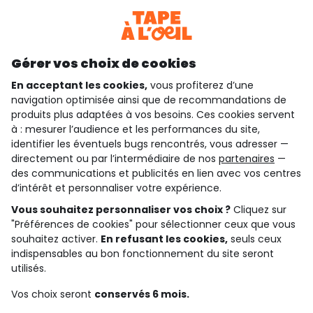
Téléchargez notre application
Découvrir notre application
Gérer vos choix de cookies
En acceptant les cookies,
vous profiterez d’une
navigation optimisée ainsi que de recommandations de
qui sommes-nous ?
produits plus adaptées à vos besoins. Ces cookies servent
à : mesurer l’audience et les performances du site,
besoin d'aide ?
identifier les éventuels bugs rencontrés, vous adresser —
directement ou par l’intermédiaire de nos
partenaires
—
le club fidélité
des communications et publicités en lien avec vos centres
d’intérêt et personnaliser votre expérience.
notre catalogue
Vous souhaitez personnaliser vos choix ?
Cliquez sur
"Préférences de cookies" pour sélectionner ceux que vous
souhaitez activer.
En refusant les cookies,
seuls ceux
indispensables au bon fonctionnement du site seront
Conditions générales de ventes et d'utilisation
Conditions d’utilisation des réseaux sociaux
utilisés.
Politique de confidentialité
*Conditions des offres
Vos choix seront
conservés 6 mois.
Cookies et données personnelles
Accessibilité : partiellement conforme