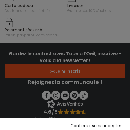
carte cadeau
livraison
des tonnes de possibilités !
gratuite dès 10€ d'achats
paiement sécurisé
par cb, paypal ou carte cadeau
Gardez le contact avec Tape à l’Oeil, inscrivez-
vous à la newsletter !
Je m'inscris
Rejoignez la communauté !
4.6/5
Basé sur 7 339 avis soumis à un contrôle
Voir l’attestation de confiance
Continuer sans accepter
Consulter les CGU