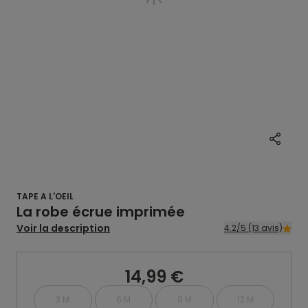
TAPE A L'OEIL
La robe écrue imprimée
Voir la description
4.2/5 (13 avis)
14,99 €
3 M
6 M
9 M
12 M