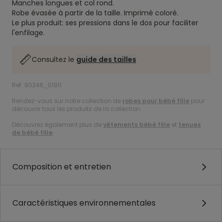
Manches longues et col rond.
Robe évasée à partir de la taille.
Imprimé coloré.
Le plus produit: ses pressions dans le dos pour faciliter
l'enfilage.
Consultez le
guide des tailles
Ref. 90246_01911
Rendez-vous sur notre collection de
robes pour bébé fille
pour
découvrir tous les produits de la collection.
Découvrez également plus de
vêtements bébé fille
et
tenues
de bébé fille
.
Composition et entretien
Caractéristiques environnementales