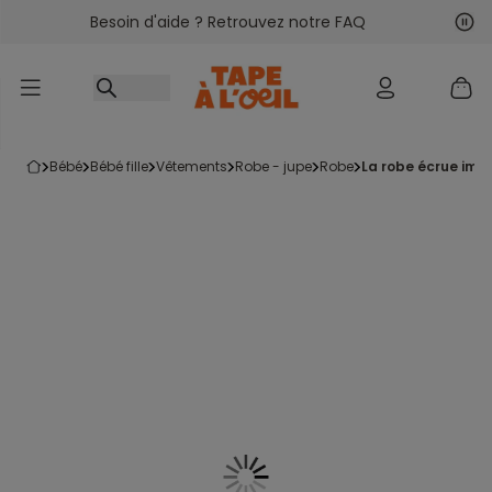
Besoin d'aide ? Retrouvez notre FAQ
Accéder au contenu
Sui
Pré
bébé
bébé fille
vêtements
robe - jupe
robe
la robe écrue imp