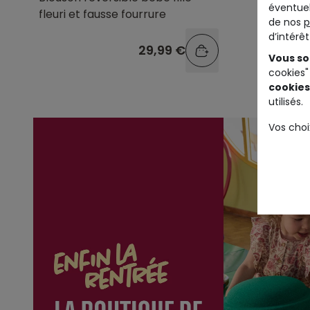
éventuel
fleuri et fausse fourrure
de nos
p
d’intérê
29,99 €
Vous so
cookies"
cookies
utilisés.
Vos choi