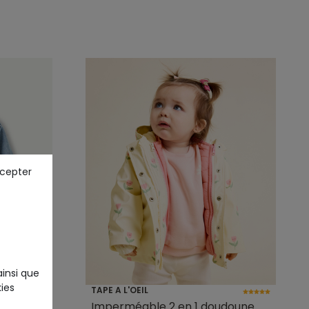
ccepter
ainsi que
ies
TAPE A L'OEIL
ille
Imperméable 2 en 1 doudoune