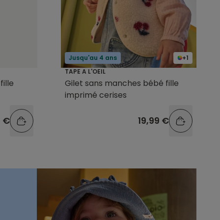
Jusqu'au 4 ans
+1
TAPE A L'OEIL
ille
Gilet sans manches bébé fille
imprimé cerises
9 €
19,99 €