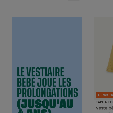
Outlet -
TAPE A L'O
Veste béb