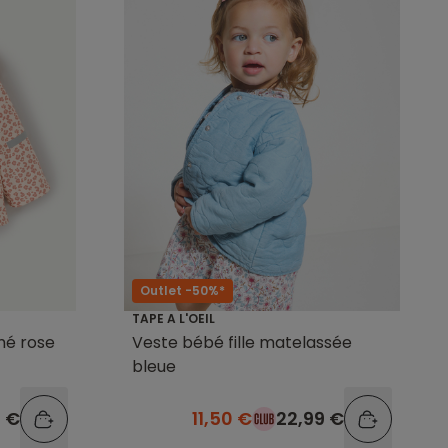
Outlet -50%*
TAPE A L'OEIL
mé rose
Veste bébé fille matelassée
bleue
9 €
11,50 €
22,99 €