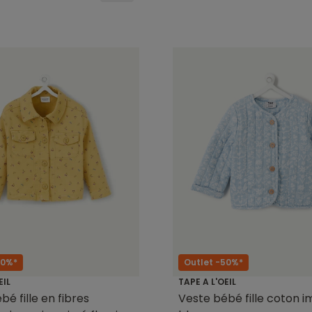
60%*
Outlet -50%*
EIL
TAPE A L'OEIL
é fille en fibres
Veste bébé fille coton 