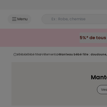
Accéder au contenu
Rechercher un produit
Menu
bébé
bébé fille
vêtements
manteau bébé fille : doudoune
Mante
Ves