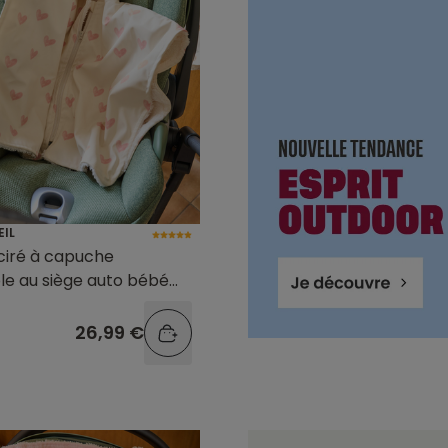
EIL
ciré à capuche
e au siège auto bébé
primé cœurs
26,99 €