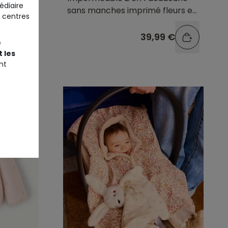
édiaire
sans manches imprimé fleurs et
 centres
rose
9 €
39,99 €
e
 les
nt