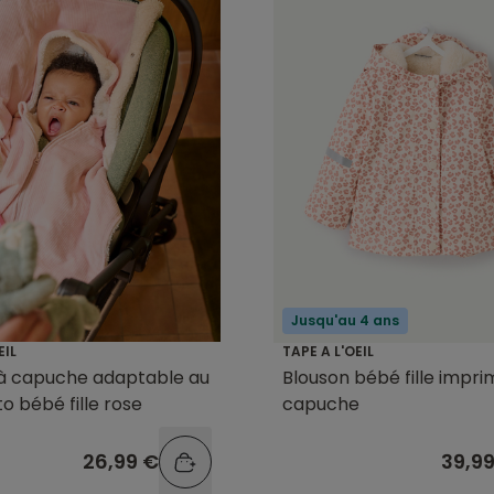
Jusqu'au 4 ans
EIL
TAPE A L'OEIL
à capuche adaptable au
Blouson bébé fille impri
to bébé fille rose
capuche
26,99 €
39,9