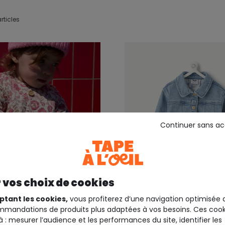
rticles
Continuer sans a
 vos choix de cookies
 4 ans
ptant les cookies,
vous profiterez d’une navigation optimisée 
mandations de produits plus adaptées à vos besoins. Ces cook
EIL
TAPE A L'OEIL
à : mesurer l’audience et les performances du site, identifier les
é fille fleurie rose
Veste en jean bleu bébé f