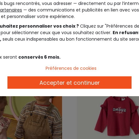
s bugs rencontrés, vous adresser — directement ou par l’interm
EIL
TAPE A L'OEIL
artenaires
— des communications et publicités en lien avec vos
bé fille fleurie col
Robe bébé fille fleurie à
t et personnaliser votre expérience.
uhaitez personnaliser vos choix ?
Cliquez sur "Préférences d
 pour sélectionner ceux que vous souhaitez activer.
En refusant
17,99 €
22,9
,
seuls ceux indispensables au bon fonctionnement du site sero
x seront
conservés 6 mois.
Préférences de cookies
Accepter et continuer