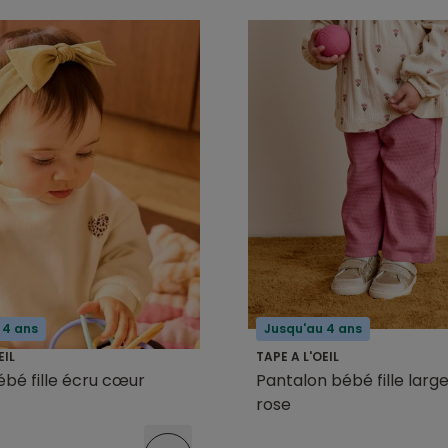
 4 ans
Jusqu'au 4 ans
EIL
TAPE A L'OEIL
bé fille écru cœur
Pantalon bébé fille large
rose