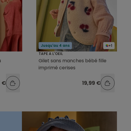
Jusqu'au 4 ans
+1
TAPE A L'OEIL
u
Gilet sans manches bébé fille
imprimé cerises
9 €
19,99 €