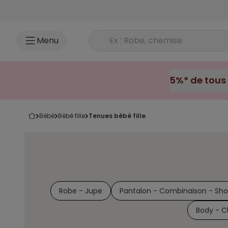
Accéder au contenu
Rechercher un produit
Menu
bébé
bébé fille
tenues bébé fille
Robe - Jupe
Pantalon - Combinaison - Sho
Body - C