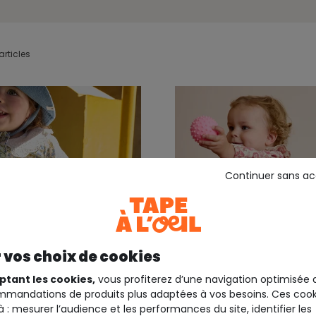
articles
Continuer sans a
 vos choix de cookies
ptant les cookies,
vous profiterez d’une navigation optimisée 
mandations de produits plus adaptées à vos besoins. Ces cook
 4 ans
Jusqu'au 4 ans
à : mesurer l’audience et les performances du site, identifier les