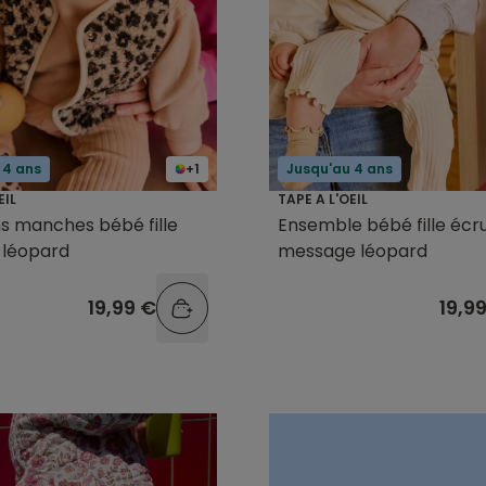
 4 ans
+1
Jusqu'au 4 ans
EIL
TAPE A L'OEIL
ns manches bébé fille
Ensemble bébé fille écr
 léopard
message léopard
19,99 €
19,9