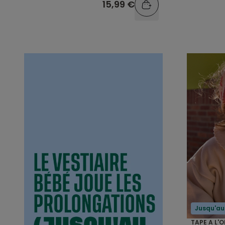
15,99 €
Jusqu'au
TAPE A L'O