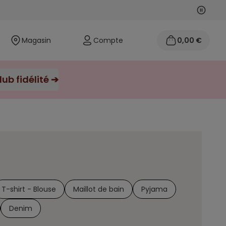
Suivan
Précéd
Magasin
Compte
0,00 €
5%* de tous vos achats crédités sur votre cagnotte avec le club fidélité ➔
T-shirt - Blouse
Maillot de bain
Pyjama
Denim