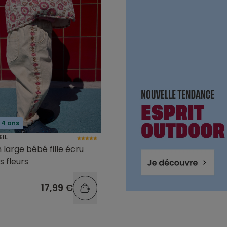
 4 ans
EIL
 large bébé fille écru
s fleurs
17,99 €