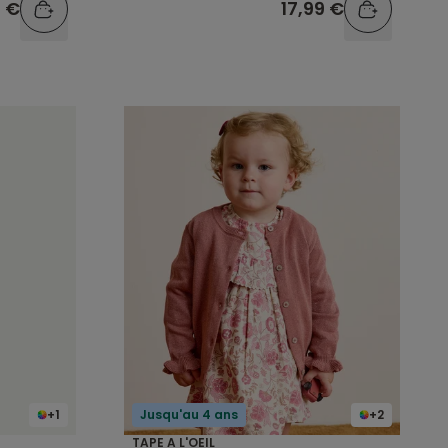
9 €
17,99 €
+1
Jusqu'au 4 ans
+2
TAPE A L'OEIL