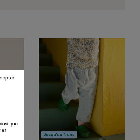
ccepter
ainsi que
ies
Jusqu'au 4 ans