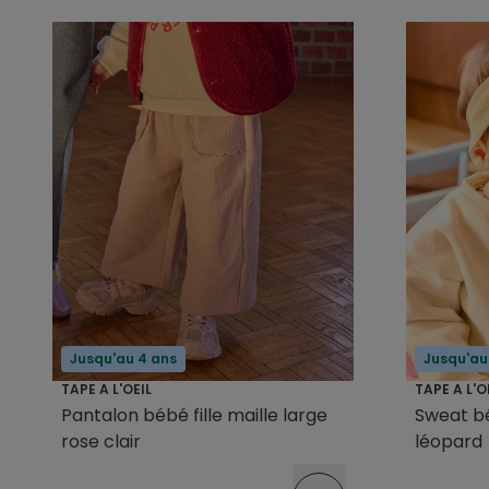
Jusqu'au 4 ans
Jusqu'au
TAPE A L'OEIL
TAPE A L'O
Pantalon bébé fille maille large
Sweat bé
rose clair
léopard