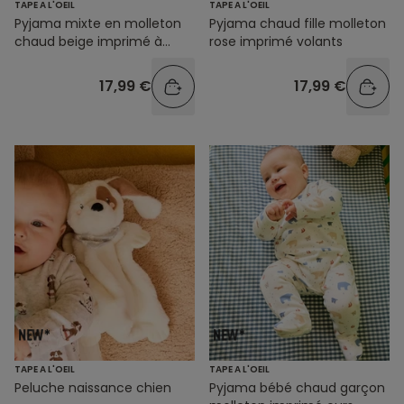
TAPE A L'OEIL
TAPE A L'OEIL
Pyjama mixte en molleton
Pyjama chaud fille molleton
chaud beige imprimé à
rose imprimé volants
pressions
17,99 €
17,99 €
TAPE A L'OEIL
TAPE A L'OEIL
Peluche naissance chien
Pyjama bébé chaud garçon