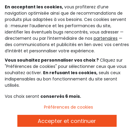
En acceptant les cookies,
vous profiterez d’une
Gardez le contact avec Tape à l’Oeil, inscrivez-
navigation optimisée ainsi que de recommandations de
vous à la newsletter !
produits plus adaptées à vos besoins. Ces cookies servent
à : mesurer l’audience et les performances du site,
Je m'inscris
identifier les éventuels bugs rencontrés, vous adresser —
Rejoignez la communauté !
directement ou par l’intermédiaire de nos
partenaires
—
des communications et publicités en lien avec vos centres
d’intérêt et personnaliser votre expérience.
Vous souhaitez personnaliser vos choix ?
Cliquez sur
"Préférences de cookies" pour sélectionner ceux que vous
4.6/5
souhaitez activer.
En refusant les cookies,
seuls ceux
Basé sur 7 323 avis soumis à un contrôle
indispensables au bon fonctionnement du site seront
Voir l’attestation de confiance
Consulter les CGU
utilisés.
Téléchargez notre application
Vos choix seront
conservés 6 mois.
Préférences de cookies
Découvrir notre application
Accepter et continuer
qui sommes-nous ?