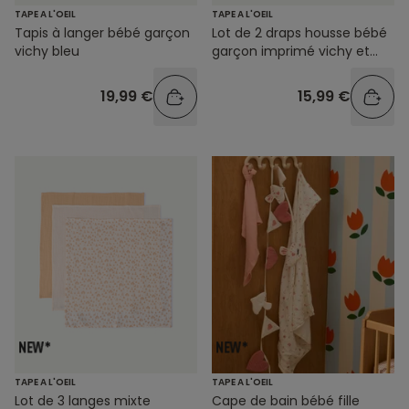
TAPE A L'OEIL
TAPE A L'OEIL
Tapis à langer bébé garçon
Lot de 2 draps housse bébé
vichy bleu
garçon imprimé vichy et
unis
19,99 €
15,99 €
TAPE A L'OEIL
TAPE A L'OEIL
Lot de 3 langes mixte
Cape de bain bébé fille