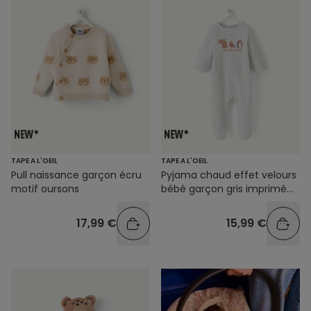
TAPE A L'OEIL
TAPE A L'OEIL
Pull naissance garçon écru
Pyjama chaud effet velours
motif oursons
bébé garçon gris imprimé
animaux
17,99 €
15,99 €