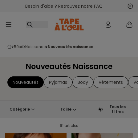
Besoin d'aide ? Retrouvez notre FAQ
Accéder au contenu
Sui
Pré
bébé
naissance
nouveautés naissance
Nouveautés Naissance
Nouveautés
Pyjamas
Body
Vêtements
Va
Tous les
Catégorie
Taille
filtres
91 articles