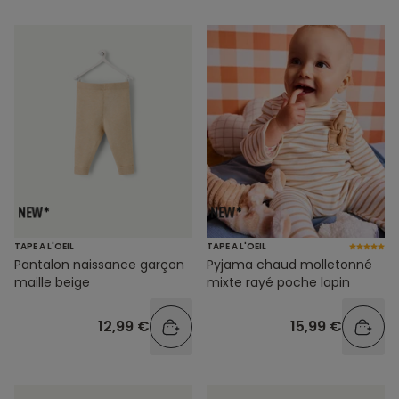
TAPE A L'OEIL
TAPE A L'OEIL
Pantalon naissance garçon
Pyjama chaud molletonné
maille beige
mixte rayé poche lapin
12,99 €
15,99 €