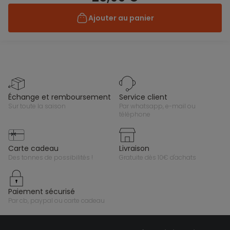
Ajouter au panier
échange et remboursement
service client
sur toute la saison
par whatsapp, e-mail ou
téléphone
carte cadeau
livraison
des tonnes de possibilités !
gratuite dès 10€ d'achats
paiement sécurisé
par cb, paypal ou carte cadeau