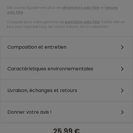
Découvrez également plus de
vêtements ado fille
et
tenues
ado fille
.
Craquez pour notre gamme de
pantalon ado fille
. Faites vite un
tour pour explorer tous les autres trésors de la collection !
Composition et entretien
Caractéristiques environnementales
Livraison, échanges et retours
Donner votre avis !
25,99 €