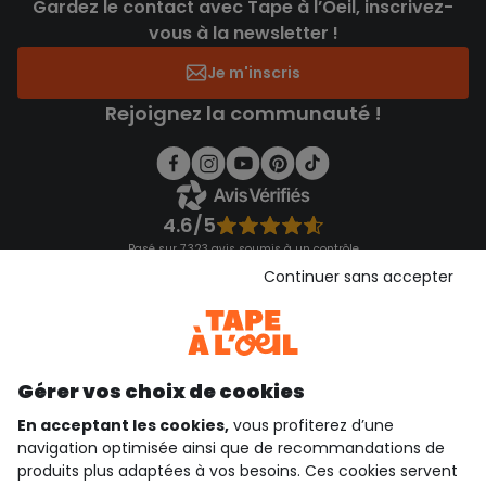
Gardez le contact avec Tape à l’Oeil, inscrivez-
vous à la newsletter !
Je m'inscris
Rejoignez la communauté !
4.6/5
Basé sur 7 323 avis soumis à un contrôle
Voir l’attestation de confiance
Continuer sans accepter
Consulter les CGU
Téléchargez notre application
Découvrir notre application
Gérer vos choix de cookies
En acceptant les cookies,
vous profiterez d’une
navigation optimisée ainsi que de recommandations de
qui sommes-nous ?
produits plus adaptées à vos besoins. Ces cookies servent