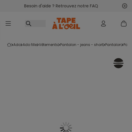
Besoin d'aide ? Retrouvez notre FAQ
Accéder au contenu
Sui
Pré
ado
ado fille
vêtements
pantalon - jeans - short
pantalon
pant