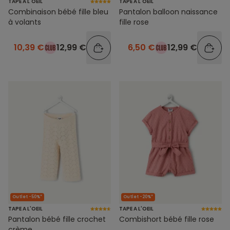
TAPE A L'OEIL
TAPE A L'OEIL
Combinaison bébé fille bleu
Pantalon balloon naissance
à volants
fille rose
10,39 €
12,99 €
6,50 €
12,99 €
Outlet -50%*
Outlet -20%*
TAPE A L'OEIL
TAPE A L'OEIL
Pantalon bébé fille crochet
Combishort bébé fille rose
crème