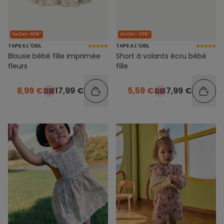
Outlet -50%*
Outlet -30%*
TAPE A L'OEIL
TAPE A L'OEIL
Blouse bébé fille imprimée
Short à volants écru bébé
fleurs
fille
8,99 €
17,99 €
5,59 €
7,99 €