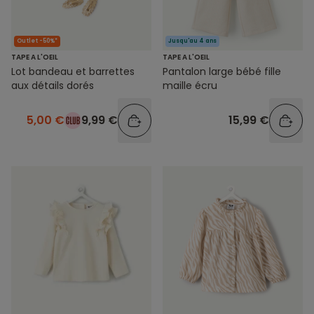
Outlet -50%*
Jusqu'au 4 ans
TAPE A L'OEIL
TAPE A L'OEIL
Lot bandeau et barrettes
Pantalon large bébé fille
aux détails dorés
maille écru
5,00 €
9,99 €
15,99 €