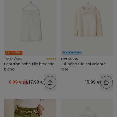
Outlet -50%*
Jusqu'au 4 ans
TAPE A L'OEIL
TAPE A L'OEIL
Pantalon bébé fille broderie
Pull bébé fille col volanté
blanc
rose
8,99 €
17,99 €
15,99 €