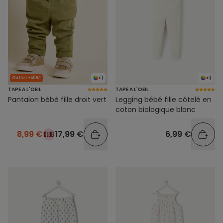
+1
+1
Outlet -50%*
TAPE A L'OEIL
TAPE A L'OEIL
Pantalon bébé fille droit vert
Legging bébé fille côtelé en
coton biologique blanc
8,99 €
17,99 €
6,99 €