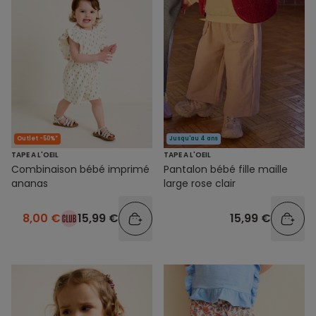
Outlet -50%*
Jusqu'au 4 ans
TAPE A L'OEIL
TAPE A L'OEIL
Combinaison bébé imprimé
Pantalon bébé fille maille
ananas
large rose clair
8,00 €
15,99 €
15,99 €