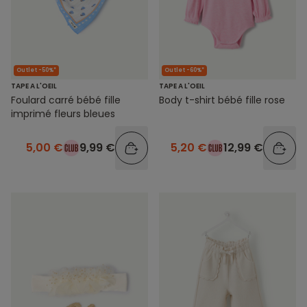
Outlet -50%*
Outlet -60%*
TAPE A L'OEIL
TAPE A L'OEIL
Foulard carré bébé fille
Body t-shirt bébé fille rose
imprimé fleurs bleues
5,00 €
9,99 €
5,20 €
12,99 €