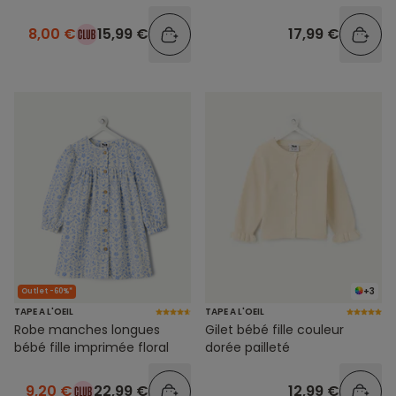
8,00 €
15,99 €
17,99 €
+3
Outlet -60%*
TAPE A L'OEIL
TAPE A L'OEIL
Robe manches longues
Gilet bébé fille couleur
bébé fille imprimée floral
dorée pailleté
9,20 €
22,99 €
12,99 €