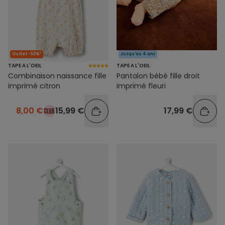
Outlet -50%*
Jusqu'au 4 ans
TAPE A L'OEIL
TAPE A L'OEIL
Combinaison naissance fille
Pantalon bébé fille droit
imprimé citron
imprimé fleuri
8,00 €
15,99 €
17,99 €