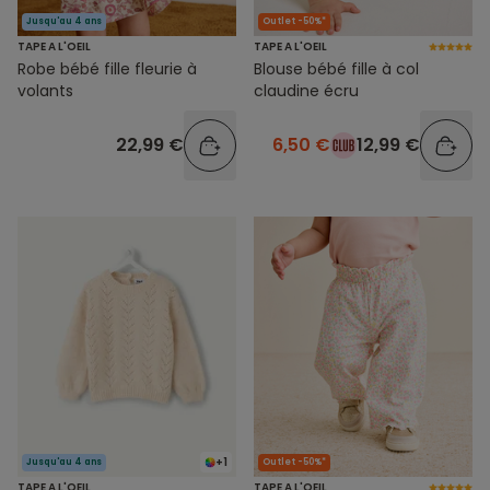
Jusqu'au 4 ans
Outlet -50%*
TAPE A L'OEIL
TAPE A L'OEIL
Robe bébé fille fleurie à
Blouse bébé fille à col
volants
claudine écru
22,99 €
6,50 €
12,99 €
+1
Jusqu'au 4 ans
Outlet -50%*
TAPE A L'OEIL
TAPE A L'OEIL