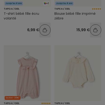
+1
Jusqu'au 4 ans
Jusqu'au 4 ans
TAPE A L'OEIL
TAPE A L'OEIL
T-shirt bébé fille écru
Blouse bébé fille imprimé
volanté
zèbre
6,99 €
15,99 €
Outlet -30%*
TAPE A L'OEIL
TAPE A L'OEIL