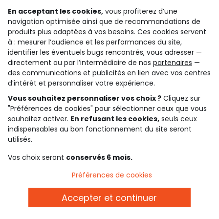
téléphone
En acceptant les cookies,
vous profiterez d’une
navigation optimisée ainsi que de recommandations de
produits plus adaptées à vos besoins. Ces cookies servent
carte cadeau
livraison
à : mesurer l’audience et les performances du site,
des tonnes de possibilités !
gratuite dès 10€ d'achats
identifier les éventuels bugs rencontrés, vous adresser —
directement ou par l’intermédiaire de nos
partenaires
—
des communications et publicités en lien avec vos centres
paiement sécurisé
d’intérêt et personnaliser votre expérience.
par cb, paypal ou carte cadeau
Vous souhaitez personnaliser vos choix ?
Cliquez sur
"Préférences de cookies" pour sélectionner ceux que vous
Gardez le contact avec Tape à l’Oeil, inscrivez-
souhaitez activer.
En refusant les cookies,
seuls ceux
vous à la newsletter !
indispensables au bon fonctionnement du site seront
utilisés.
Je m'inscris
Vos choix seront
conservés 6 mois.
Rejoignez la communauté !
Préférences de cookies
Accepter et continuer
4.6/5