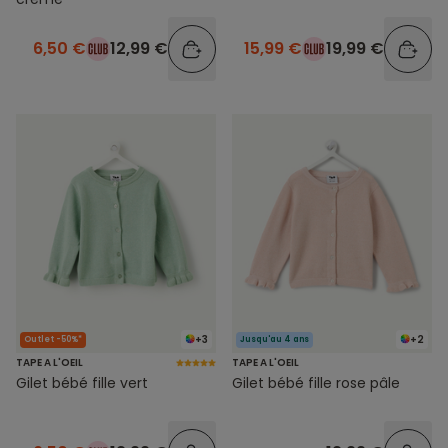
6,50 €
12,99 €
15,99 €
19,99 €
+3
+2
Outlet -50%*
Jusqu'au 4 ans
TAPE A L'OEIL
TAPE A L'OEIL
Gilet bébé fille vert
Gilet bébé fille rose pâle