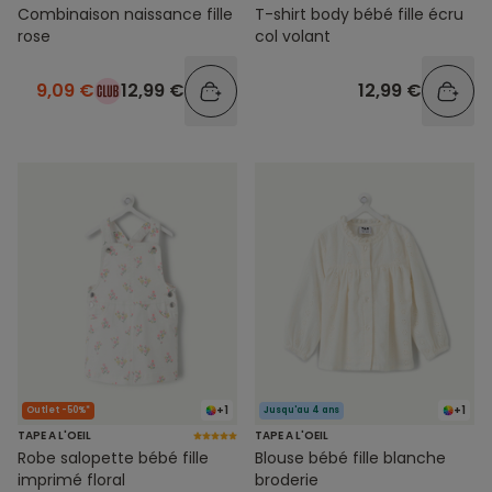
Combinaison naissance fille
T-shirt body bébé fille écru
rose
col volant
9,09 €
12,99 €
12,99 €
+1
+1
Outlet -50%*
Jusqu'au 4 ans
TAPE A L'OEIL
TAPE A L'OEIL
Robe salopette bébé fille
Blouse bébé fille blanche
imprimé floral
broderie