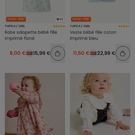
+1
Outlet -50%*
Outlet -50%*
TAPE A L'OEIL
TAPE A L'OEIL
Robe salopette bébé fille
Veste bébé fille coton
imprimé floral
imprimé bleu
8,00 €
15,99 €
11,50 €
22,99 €