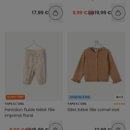
17,99 €
9,99 €
19,99 €
+2
Outlet -50%*
Jusqu'au 4 ans
TAPE A L'OEIL
TAPE A L'OEIL
Pantalon fluide bébé fille
Gilet bébé fille camel irisé
imprimé floral
8,00 €
15,99 €
12,99 €