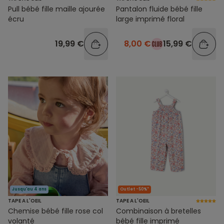
Pull bébé fille maille ajourée
Pantalon fluide bébé fille
écru
large imprimé floral
19,99 €
8,00 €
15,99 €
Jusqu'au 4 ans
Outlet -50%*
TAPE A L'OEIL
TAPE A L'OEIL
Chemise bébé fille rose col
Combinaison à bretelles
volanté
bébé fille imprimé