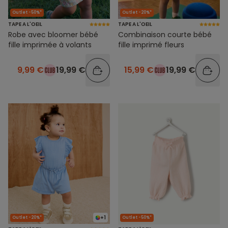
Outlet -50%*
Outlet -20%*
TAPE A L'OEIL
TAPE A L'OEIL
Robe avec bloomer bébé
Combinaison courte bébé
fille imprimée à volants
fille imprimé fleurs
9,99 €
19,99 €
15,99 €
19,99 €
+1
Outlet -20%*
Outlet -50%*