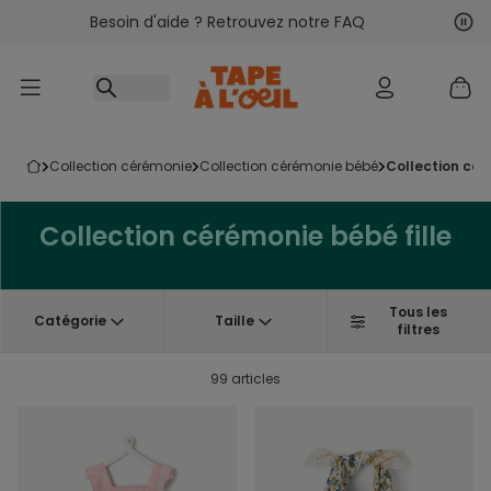
Besoin d'aide ? Retrouvez notre FAQ
Accéder au contenu
Sui
Pré
collection cérémonie
collection cérémonie bébé
collection cé
Collection cérémonie bébé fille
Tous les
Catégorie
Taille
filtres
99 articles