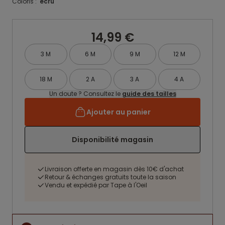
Coloris :
ecru
14,99 €
3 M
6 M
9 M
12 M
18 M
2 A
3 A
4 A
Un doute ? Consultez le
guide des tailles
Ajouter au panier
Disponibilité magasin
Livraison offerte en magasin dès 10€ d'achat
Retour & échanges gratuits toute la saison
Vendu et expédié par Tape à l'Oeil