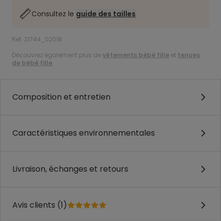
Consultez le
guide des tailles
Ref. 21744_02018
Découvrez également plus de
vêtements bébé fille
et
tenues
de bébé fille
.
Composition et entretien
Caractéristiques environnementales
Livraison, échanges et retours
Avis clients (1)