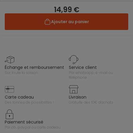
14,99 €
Ajouter au panier
échange et remboursement
service client
sur toute la saison
par whatsapp, e-mail ou
téléphone
carte cadeau
livraison
des tonnes de possibilités !
gratuite dès 10€ d'achats
paiement sécurisé
par cb, paypal ou carte cadeau