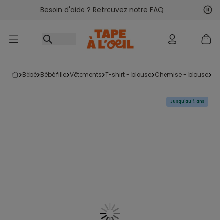
Besoin d'aide ? Retrouvez notre FAQ
Accéder au contenu
Sui
Pré
bébé
bébé fille
vêtements
t-shirt - blouse
chemise - blouse
b
Jusqu'au 4 ans