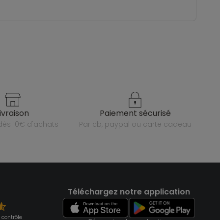
livraison
paiement sécurisé
e dès 10€ d'achats
par cb, paypal ou carte cadeau
Téléchargez notre application
 contrôle