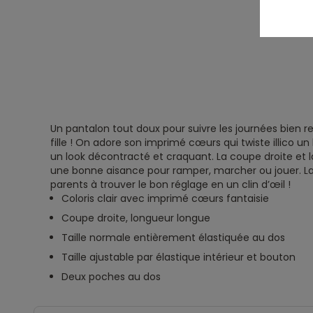
Un pantalon tout doux pour suivre les journées bien 
fille ! On adore son imprimé cœurs qui twiste illico u
un look décontracté et craquant. La coupe droite et l
une bonne aisance pour ramper, marcher ou jouer. La t
parents à trouver le bon réglage en un clin d’œil !
Coloris clair avec imprimé cœurs fantaisie
Coupe droite, longueur longue
Taille normale entièrement élastiquée au dos
Taille ajustable par élastique intérieur et bouton
Deux poches au dos