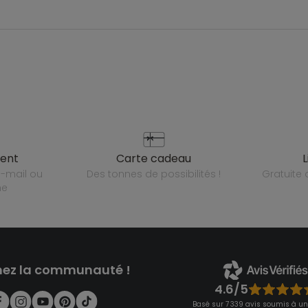
ient
carte cadeau
des tonnes de possibilités !
gratuit
ne
nez la communauté !
4.6/5
Basé sur 7 339 avis soumis à un