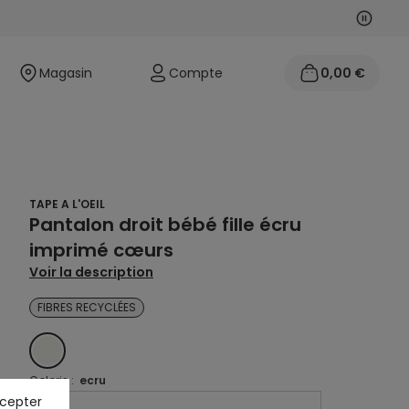
Suivan
Précéd
Magasin
Compte
0,00 €
TAPE A L'OEIL
Pantalon droit bébé fille écru
imprimé cœurs
Voir la description
FIBRES RECYCLÉES
ECRU
Coloris :
ecru
ccepter