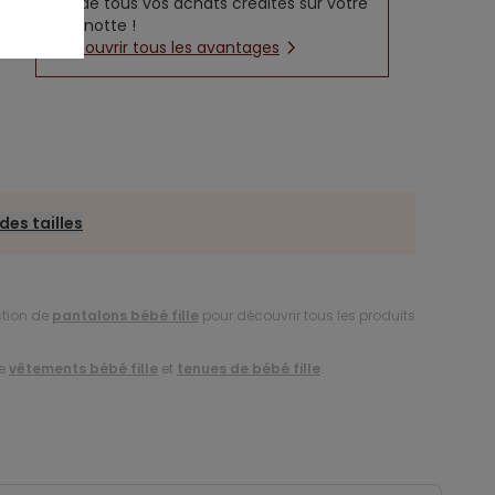
5% de tous vos achats crédités sur votre
cagnotte !
Découvrir tous les avantages
des tailles
ction de
pantalons bébé fille
pour découvrir tous les produits
de
vêtements bébé fille
et
tenues de bébé fille
.