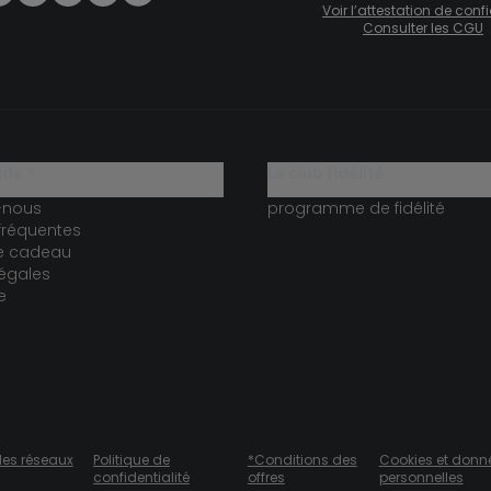
Voir l’attestation de con
Consulter les CGU
ide ?
le club fidélité
-nous
programme de fidélité
fréquentes
te cadeau
égales
e
des réseaux
Politique de
*Conditions des
Cookies et donn
confidentialité
offres
personnelles