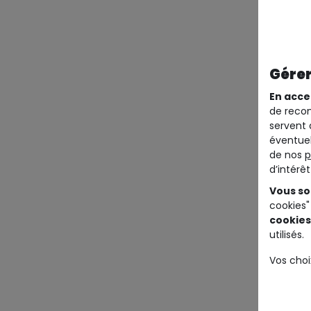
Gérer
En acce
de recom
servent 
éventuel
de nos
p
d’intérê
Vous so
cookies"
cookies
utilisés.
Vos choi