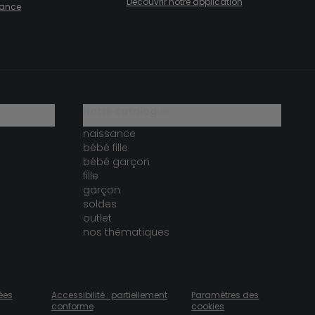
Découvrir notre application
fiance
notre catalogue
naissance
bébé fille
bébé garçon
fille
garçon
soldes
outlet
nos thématiques
ées
Accessibilité : partiellement
Paramètres des
conforme
cookies