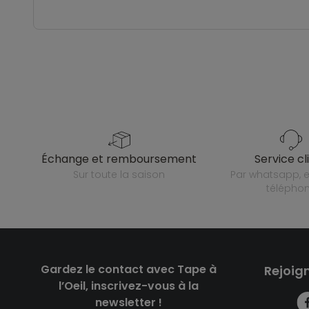
échange et remboursement
service cl
sur toute la saison
par whatsapp, e-mail ou
télépho
Gardez le contact avec Tape à
Rejoig
l’Oeil, inscrivez-vous à la
newsletter !