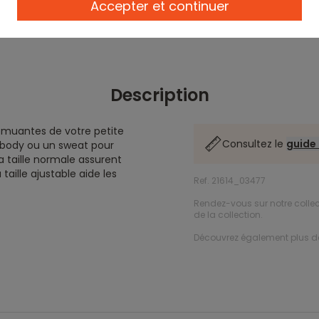
Accepter et continuer
Description
remuantes de votre petite
Consultez le
guide 
n body ou un sweat pour
a taille normale assurent
aille ajustable aide les
Ref. 21614_03477
Rendez-vous sur notre colle
de la collection.
Découvrez également plus 