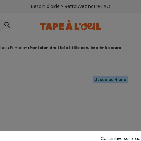
Besoin d'aide ? Retrouvez notre FAQ
hort
pantalon
pantalon droit bébé fille écru imprimé cœurs
Jusqu'au 4 ans
Continuer sans a