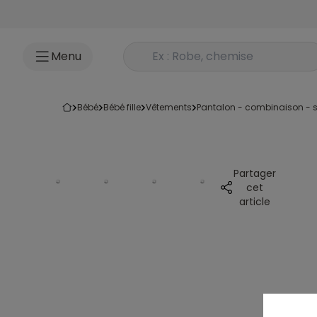
Accéder au contenu
Rechercher un produit
Menu
bébé
bébé fille
vêtements
pantalon - combinaison - s
Partager
cet
article