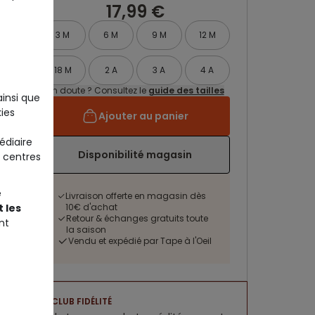
17,99 €
3 M
6 M
9 M
12 M
18 M
2 A
3 A
4 A
Un doute ? Consultez le
guide des tailles
ainsi que
ies
Ajouter au panier
édiaire
Disponibilité magasin
 centres
e
Livraison offerte en magasin dès
 les
10€ d'achat
Retour & échanges gratuits toute
nt
la saison
Vendu et expédié par Tape à l'Oeil
CLUB FIDÉLITÉ