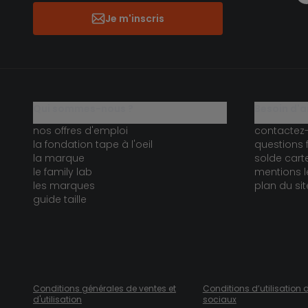
Je m'inscris
qui sommes-nous ?
besoin d'a
nos offres d'emploi
contactez
la fondation tape à l'oeil
questions 
la marque
solde car
le family lab
mentions l
les marques
plan du sit
guide taille
Conditions générales de ventes et
Conditions d’utilisation 
d'utilisation
sociaux