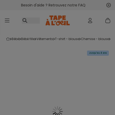
Besoin d'aide ? Retrouvez notre FAQ
Accéder au contenu
Sui
Pré
bébé
bébé fille
vêtements
t-shirt - blouse
chemise - blouse
b
Jusqu'au 4 ans