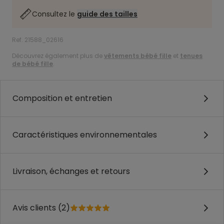
Consultez le
guide des tailles
Ref. 21588_02616
Découvrez également plus de
vêtements bébé fille
et
tenues
de bébé fille
.
Composition et entretien
Caractéristiques environnementales
Livraison, échanges et retours
Avis clients (2)