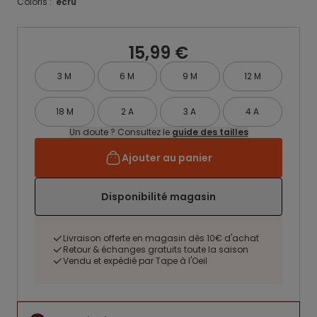
Coloris :
ecru
15,99 €
3 M
6 M
9 M
12 M
18 M
2 A
3 A
4 A
Un doute ? Consultez le
guide des tailles
Ajouter au panier
Disponibilité magasin
Livraison offerte en magasin dès 10€ d'achat
Retour & échanges gratuits toute la saison
Vendu et expédié par Tape à l'Oeil