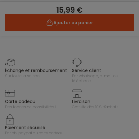
15,99 €
Ajouter au panier
échange et remboursement
service client
sur toute la saison
par whatsapp, e-mail ou
téléphone
carte cadeau
livraison
des tonnes de possibilités !
gratuite dès 10€ d'achats
paiement sécurisé
par cb, paypal ou carte cadeau