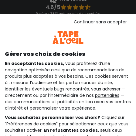
4.6/5
Basé sur 7 343 avis soumis à un contrôle
Voir l’attestation de confiance
Continuer sans accepter
Consulter les CGU
Téléchargez notre application
Découvrir notre application
Gérer vos choix de cookies
En acceptant les cookies,
vous profiterez d’une
navigation optimisée ainsi que de recommandations de
qui sommes-nous ?
produits plus adaptées à vos besoins. Ces cookies servent
à : mesurer l’audience et les performances du site,
besoin d'aide ?
identifier les éventuels bugs rencontrés, vous adresser —
directement ou par l’intermédiaire de nos
partenaires
—
le club fidélité
des communications et publicités en lien avec vos centres
d’intérêt et personnaliser votre expérience.
notre catalogue
Vous souhaitez personnaliser vos choix ?
Cliquez sur
"Préférences de cookies" pour sélectionner ceux que vous
souhaitez activer.
En refusant les cookies,
seuls ceux