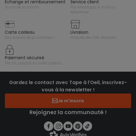
échange et remboursement
service client
sur toute la saison
par whatsapp, e-mail ou
téléphone
carte cadeau
livraison
des tonnes de possibilités !
gratuite dès 10€ d'achats
paiement sécurisé
par cb, paypal ou carte cadeau
Gardez le contact avec Tape à l’Oeil, inscrivez-
vous à la newsletter !
Je m'inscris
Rejoignez la communauté !