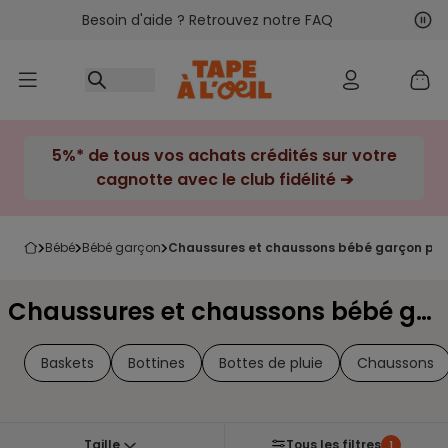
Besoin d'aide ? Retrouvez notre FAQ
Accéder au contenu
Sui
Pré
5%* de tous vos achats crédités sur votre
cagnotte avec le club fidélité ➔
bébé
bébé garçon
chaussures et chaussons bébé garçon poi
Chaussures et chaussons bébé garçon Pointure 31
Baskets
Bottines
Bottes de pluie
Chaussons
Taille
Tous les filtres
1