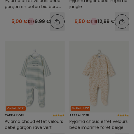
Pyjama effet velours bébé
Pyjama léger bébé imprimé
garçon en coton bio écru
jungle
avec message famille
5,00 €
9,99 €
6,50 €
12,99 €
Outlet -50%*
Outlet -50%*
TAPE A L'OEIL
TAPE A L'OEIL
Pyjama chaud effet velours
Pyjama chaud effet velours
bébé garçon rayé vert
bébé imprimé forêt beige