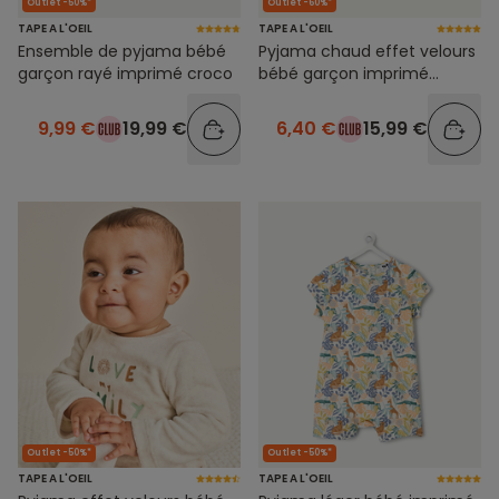
Outlet -50%*
Outlet -60%*
TAPE A L'OEIL
TAPE A L'OEIL
Ensemble de pyjama bébé
Pyjama chaud effet velours
garçon rayé imprimé croco
bébé garçon imprimé
animaux
9,99 €
19,99 €
6,40 €
15,99 €
Outlet -50%*
Outlet -50%*
TAPE A L'OEIL
TAPE A L'OEIL