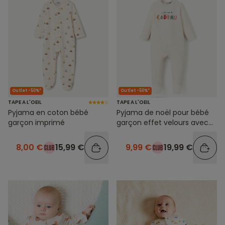
Outlet -50%*
Outlet -50%*
TAPE A L'OEIL
TAPE A L'OEIL
Pyjama en coton bébé
Pyjama de noël pour bébé
garçon imprimé
garçon effet velours avec
écriture
8,00 €
15,99 €
9,99 €
19,99 €