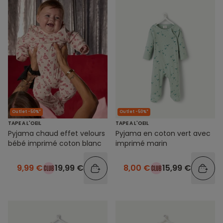
Outlet -50%*
Outlet -50%*
TAPE A L'OEIL
TAPE A L'OEIL
Pyjama chaud effet velours
Pyjama en coton vert avec
bébé imprimé coton blanc
imprimé marin
9,99 €
19,99 €
8,00 €
15,99 €