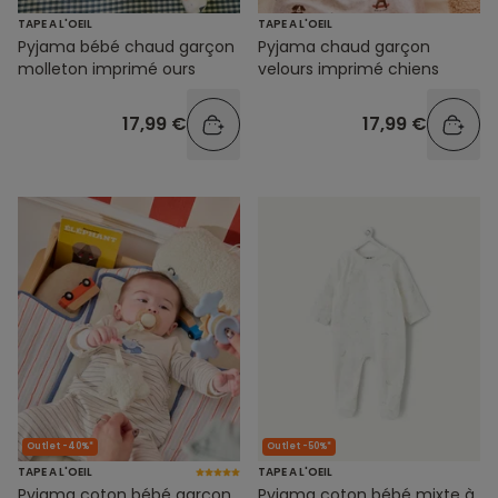
TAPE A L'OEIL
TAPE A L'OEIL
Pyjama bébé chaud garçon
Pyjama chaud garçon
molleton imprimé ours
velours imprimé chiens
17,99 €
17,99 €
Outlet -40%*
Outlet -50%*
TAPE A L'OEIL
TAPE A L'OEIL
Pyjama coton bébé garçon
Pyjama coton bébé mixte à