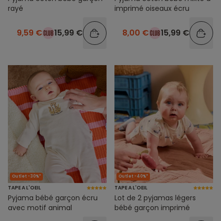
rayé
imprimé oiseaux écru
9,59 €
15,99 €
8,00 €
15,99 €
Outlet -30%*
Outlet -40%*
TAPE A L'OEIL
TAPE A L'OEIL
Pyjama bébé garçon écru
Lot de 2 pyjamas légers
avec motif animal
bébé garçon imprimé