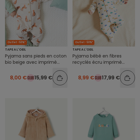
Outlet -50%*
Outlet -50%*
TAPE A L'OEIL
TAPE A L'OEIL
Pyjama sans pieds en coton
Pyjama bébé en fibres
bio beige avec imprimé
recyclés écru imprimé
tigre
petites voitures
8,00 €
15,99 €
8,99 €
17,99 €