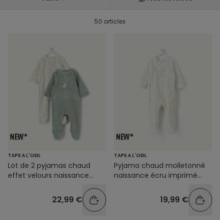
50 articles
TAPE A L'OEIL
TAPE A L'OEIL
Lot de 2 pyjamas chaud
Pyjama chaud molletonné
effet velours naissance
naissance écru imprimé
garçon dinosaures
étoiles
22,99 €
19,99 €