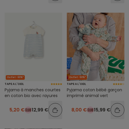
Outlet -60%*
Outlet -50%*
TAPE A L'OEIL
TAPE A L'OEIL
Pyjama à manches courtes
Pyjama coton bébé garçon
en coton bio avec rayures
imprimé animal vert
5,20 €
12,99 €
8,00 €
15,99 €