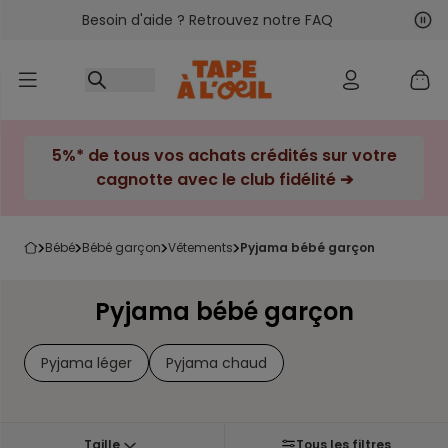
Besoin d'aide ? Retrouvez notre FAQ
Accéder au contenu
Sui
Pré
5%* de tous vos achats crédités sur votre
cagnotte avec le club fidélité ➔
bébé
bébé garçon
vêtements
pyjama bébé garçon
Pyjama bébé garçon
Pyjama léger
Pyjama chaud
Taille
Tous les filtres