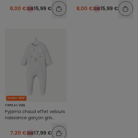
8,00 €
15,99 €
8,00 €
15,99 €
Outlet -60%*
TAPE A L'OEIL
Pyjama chaud effet velours
naissance garçon gris
imprimé
7,20 €
17,99 €