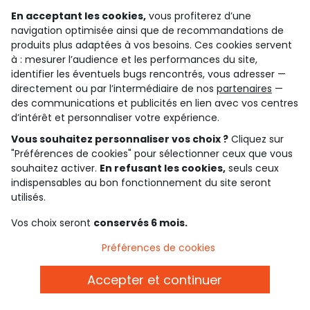
En acceptant les cookies,
vous profiterez d’une
Confort, praticité, et style : c’est notre combo
navigation optimisée ainsi que de recommandations de
gagnant pour vos pyjamas bébé garçon . Avec des lots
produits plus adaptées à vos besoins. Ces cookies servent
pratiques pour ne jamais être à court, des tailles
à : mesurer l’audience et les performances du site,
identifier les éventuels bugs rencontrés, vous adresser —
adaptées à chaque âge, et des matières pensées pour
directement ou par l’intermédiaire de nos
partenaires
—
le confort, on fait de chaque nuit un moment de
des communications et publicités en lien avec vos centres
douceur. Que vous cherchiez des
pyjamas légers pour
d’intérêt et personnaliser votre expérience.
l'été
ou des
pyjamas chauds pour l'hiver
, TAO a tout ce
Vous souhaitez personnaliser vos choix ?
Cliquez sur
qu'il faut ! Alors, prêts à habiller votre bout de chou
"Préférences de cookies" pour sélectionner ceux que vous
pour des nuits magiques ? Tape à l’Oeil a tout ce qu’il
souhaitez activer.
En refusant les cookies,
seuls ceux
faut pour accompagner ses rêves avec style.
indispensables au bon fonctionnement du site seront
utilisés.
Vos choix seront
conservés 6 mois.
échange et remboursement
service client
sur toute la saison
par whatsapp, e-mail ou
Préférences de cookies
téléphone
Accepter et continuer
carte cadeau
livraison