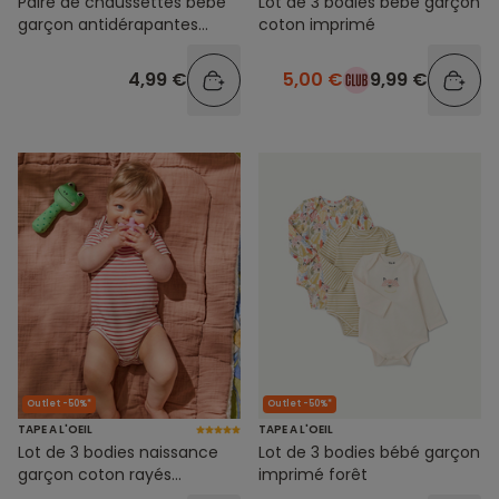
Paire de chaussettes bébé
Lot de 3 bodies bébé garçon
garçon antidérapantes
coton imprimé
panda écru et vert
4,99 €
5,00 €
9,99 €
Outlet -50%*
Outlet -50%*
TAPE A L'OEIL
TAPE A L'OEIL
Lot de 3 bodies naissance
Lot de 3 bodies bébé garçon
garçon coton rayés
imprimé forêt
imprimé