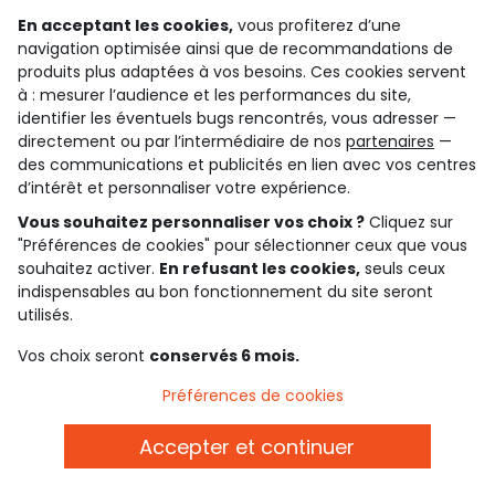
pour remplir facilement les placards de votre baby !),
En acceptant les cookies,
vous profiterez d’une
dans des tailles variées entre la pointure 19 et la
navigation optimisée ainsi que de recommandations de
produits plus adaptées à vos besoins. Ces cookies servent
pointure 23.
à : mesurer l’audience et les performances du site,
N'hésitez pas à parcourir notre sélection de sous-
identifier les éventuels bugs rencontrés, vous adresser —
vêtements pour baby boy afin d'offrir de jolis cadeaux
directement ou par l’intermédiaire de nos
partenaires
—
de naissance !
des communications et publicités en lien avec vos centres
d’intérêt et personnaliser votre expérience.
Vous souhaitez personnaliser vos choix ?
Cliquez sur
"Préférences de cookies" pour sélectionner ceux que vous
échange et remboursement
service client
souhaitez activer.
En refusant les cookies,
seuls ceux
sur toute la saison
par whatsapp, e-mail ou
indispensables au bon fonctionnement du site seront
téléphone
utilisés.
Vos choix seront
conservés 6 mois.
carte cadeau
livraison
des tonnes de possibilités !
gratuite dès 10€ d'achats
Préférences de cookies
Accepter et continuer
paiement sécurisé
par cb, paypal ou carte cadeau