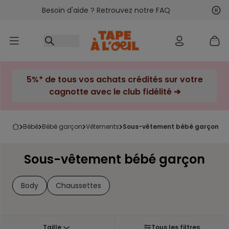
Besoin d'aide ? Retrouvez notre FAQ
Accéder au contenu
Sui
Pré
5%* de tous vos achats crédités sur votre
cagnotte avec le club fidélité ➔
bébé
bébé garçon
vêtements
sous-vêtement bébé garçon
Sous-vêtement bébé garçon
Body
Chaussettes
Taille
Tous les filtres