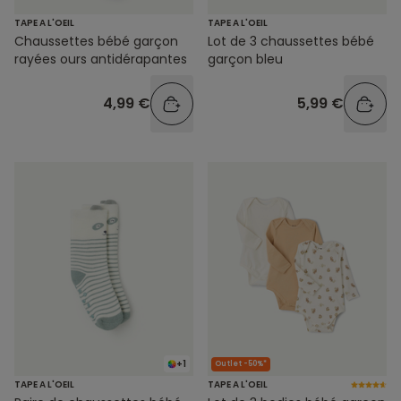
TAPE A L'OEIL
TAPE A L'OEIL
Chaussettes bébé garçon
Lot de 3 chaussettes bébé
rayées ours antidérapantes
garçon bleu
4,99 €
5,99 €
+1
Outlet -50%*
TAPE A L'OEIL
TAPE A L'OEIL