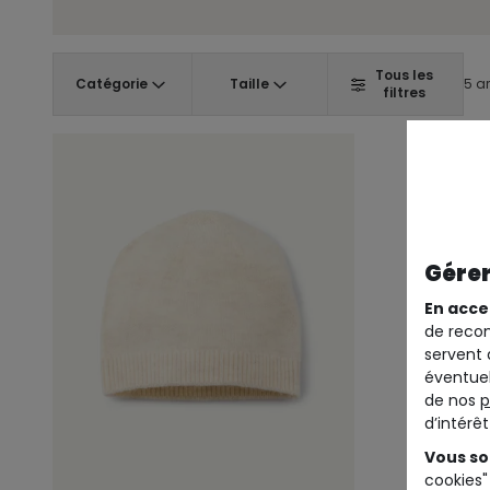
Tous les
Catégorie
Taille
5 ar
filtres
Gérer
En acce
de recom
servent 
éventuel
de nos
p
d’intérê
Vous so
cookies"