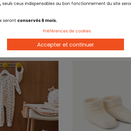
,
seuls ceux indispensables au bon fonctionnement du site sero
EIL
TAPE A L'OEIL
e 3 paires de chaussettes
Lot de 5 chaussettes de
sance
naissance pour fille ave
x seront
conservés 6 mois.
Préférences de cookies
5,99 €
8,9
Accepter et continuer