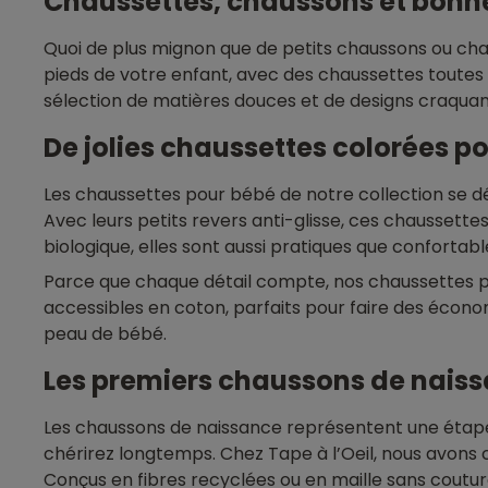
Chaussettes, chaussons et bonne
Quoi de plus mignon que de petits chaussons ou cha
pieds de votre enfant, avec des chaussettes toutes
sélection de matières douces et de designs craquan
De jolies chaussettes colorées p
Les chaussettes pour bébé de notre collection se d
Avec leurs petits revers anti-glisse, ces chaussette
biologique, elles sont aussi pratiques que confortab
Parce que chaque détail compte, nos chaussettes p
accessibles en coton, parfaits pour faire des écono
peau de bébé.
Les premiers chaussons de naiss
Les chaussons de naissance représentent une étape i
chérirez longtemps. Chez Tape à l’Oeil, nous avons 
Conçus en fibres recyclées ou en maille sans coutu