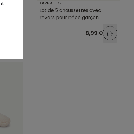
nt
TAPE A L'OEIL
Lot de 5 chaussettes avec
c revers
revers pour bébé garçon
9 €
8,99 €