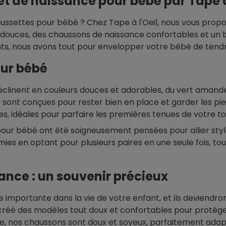
t de naissance pour bébé par Tape à 
ussettes pour bébé ? Chez Tape à l'Oeil, nous vous propo
 douces, des chaussons de naissance confortables et un b
ts, nous avons tout pour envelopper votre bébé de tendre
our bébé
éclinent en couleurs douces et adorables, du vert amande
s sont conçues pour rester bien en place et garder les pie
les, idéales pour parfaire les premières tenues de votre t
our bébé ont été soigneusement pensées pour allier styl
mies en optant pour plusieurs paires en une seule fois, t
ance : un souvenir précieux
mportante dans la vie de votre enfant, et ils deviendron
créé des modèles tout doux et confortables pour protéger
re, nos chaussons sont doux et soyeux, parfaitement adap