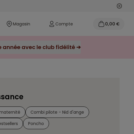
Suivan
Précéd
Magasin
Compte
0,00 €
année avec le club fidélité ➔
ssance
 maternité
Combi pilote - Nid d'ange
estsellers
Poncho