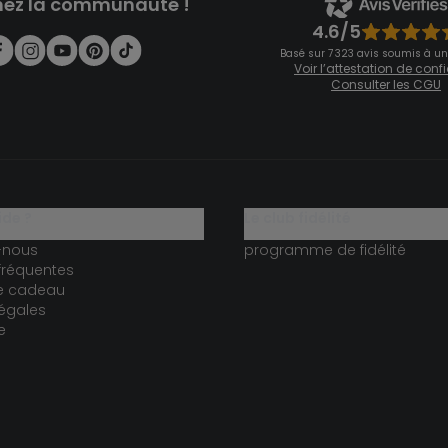
nez la communauté !
4.6/5
Basé sur 7 323 avis soumis à un
Voir l’attestation de con
Consulter les CGU
ide ?
le club fidélité
-nous
programme de fidélité
fréquentes
te cadeau
égales
e