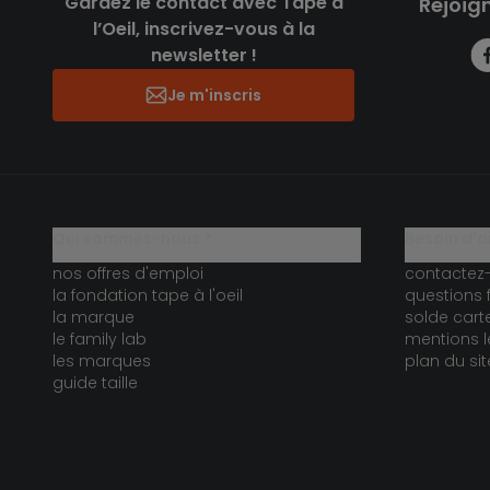
Gardez le contact avec Tape à
Rejoig
l’Oeil, inscrivez-vous à la
newsletter !
Je m'inscris
qui sommes-nous ?
besoin d'a
nos offres d'emploi
contactez
la fondation tape à l'oeil
questions 
la marque
solde car
le family lab
mentions l
les marques
plan du sit
guide taille