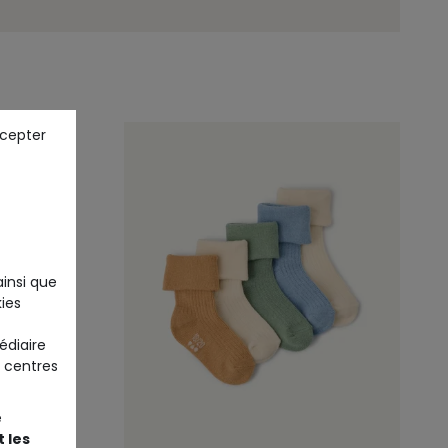
ccepter
ainsi que
ies
édiaire
 centres
e
 les