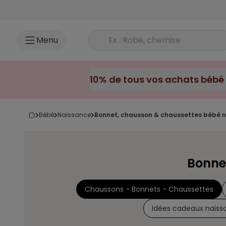
Accéder au contenu
Rechercher un produit
Menu
10% de tous vos achats bébé 
bébé
naissance
bonnet, chausson & chaussettes bébé 
Bonne
Chaussons - Bonnets - Chaussettes
Idées cadeaux naiss