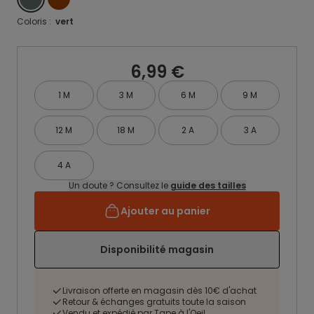
Coloris :
vert
6,99 €
1 M
3 M
6 M
9 M
12 M
18 M
2 A
3 A
4 A
Un doute ? Consultez le
guide des tailles
Ajouter au panier
Disponibilité magasin
Livraison offerte en magasin dès 10€ d'achat
Retour & échanges gratuits toute la saison
Vendu et expédié par Tape à l'Oeil