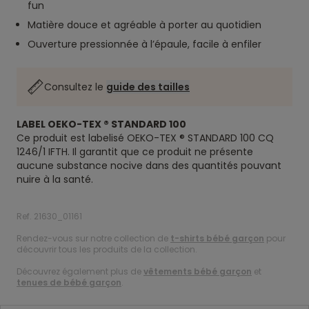
fun
Matière douce et agréable à porter au quotidien
Ouverture pressionnée à l’épaule, facile à enfiler
Consultez le
guide des tailles
LABEL OEKO-TEX ® STANDARD 100
Ce produit est labelisé OEKO-TEX ® STANDARD 100 CQ
1246/1 IFTH. Il garantit que ce produit ne présente
aucune substance nocive dans des quantités pouvant
nuire à la santé.
Ref. 21630_01161
Rendez-vous sur notre collection de
t-shirts bébé garçon
pour
découvrir tous les produits de la collection.
Découvrez également plus de
vêtements bébé garçon
et
tenues de bébé garçon
.