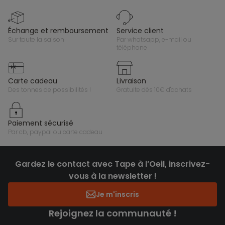
échange et remboursement
service client
sur toute la saison
par whatsapp, e-mail ou
téléphone
carte cadeau
livraison
des tonnes de possibilités !
gratuite dès 10€ d'achats
paiement sécurisé
par cb, paypal ou carte cadeau
Gardez le contact avec Tape à l’Oeil, inscrivez-
vous à la newsletter !
Je m'inscris
Rejoignez la communauté !