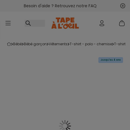
Besoin d'aide ? Retrouvez notre FAQ
Accéder au contenu
Sui
Pré
bébé
bébé garçon
vêtements
t-shirt - polo - chemise
t-shirt
Jusqu'au 4 ans