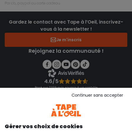
par cb, paypal ou carte cadeau
Gardez le contact avec Tape à l’Oeil, inscrivez-
vous à la newsletter !
Je m'inscris
Rejoignez la communauté !
4.6/5
Basé sur 7 339 avis soumis à un contrôle
Voir l’attestation de confiance
Continuer sans accepter
Consulter les CGU
Téléchargez notre application
Découvrir notre application
Gérer vos choix de cookies