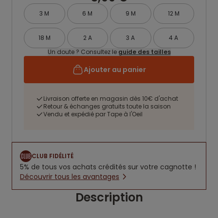
3 M
6 M
9 M
12 M
18 M
2 A
3 A
4 A
Un doute ? Consultez le
guide des tailles
Ajouter au panier
Livraison offerte en magasin dès 10€ d'achat
Retour & échanges gratuits toute la saison
Vendu et expédié par Tape à l'Oeil
CLUB FIDÉLITÉ
5% de tous vos achats crédités sur votre cagnotte !
Découvrir tous les avantages
Description