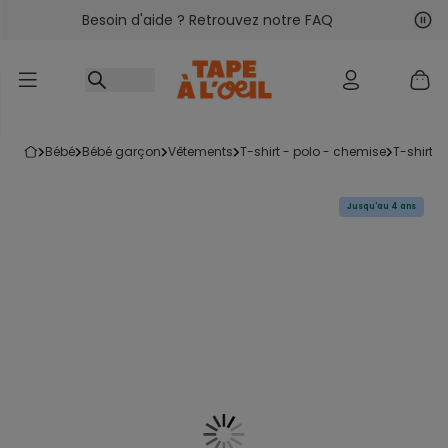
Besoin d'aide ? Retrouvez notre FAQ
Accéder au contenu
Sui
Pré
bébé
bébé garçon
vêtements
t-shirt - polo - chemise
t-shirt
Jusqu'au 4 ans