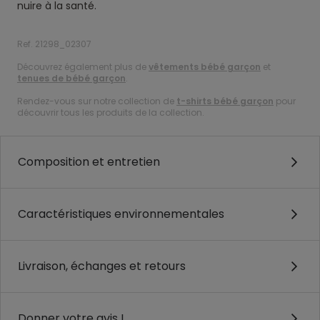
nuire à la santé.
Ref. 21298_02307
Découvrez également plus de
vêtements bébé garçon
et
tenues de bébé garçon
.
Rendez-vous sur notre collection de
t-shirts bébé garçon
pour
découvrir tous les produits de la collection.
Composition et entretien
Caractéristiques environnementales
Livraison, échanges et retours
Donner votre avis !