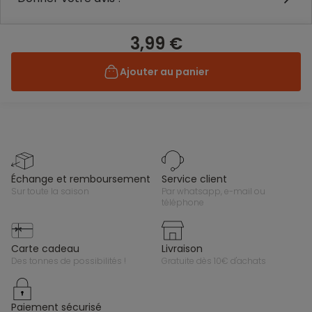
3,99 €
Ajouter au panier
échange et remboursement
service client
sur toute la saison
par whatsapp, e-mail ou
téléphone
carte cadeau
livraison
des tonnes de possibilités !
gratuite dès 10€ d'achats
paiement sécurisé