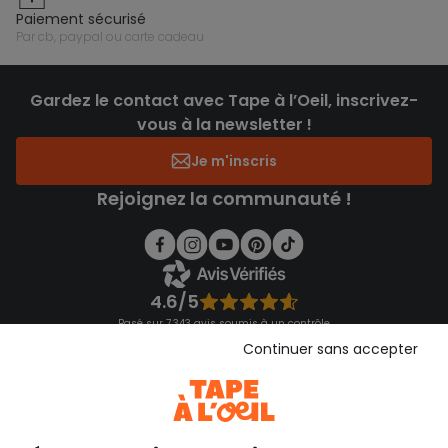
paiement sécurisé
par cb, paypal ou carte cadeau
Gardez le contact avec Tape à l’Oeil, inscrivez-
vous à la newsletter !
Je m'inscris
Rejoignez la communauté !
4.6/5
Basé sur 7 343 avis soumis à un contrôle
Voir l’attestation de confiance
Continuer sans accepter
Consulter les CGU
Téléchargez notre application
Découvrir notre application