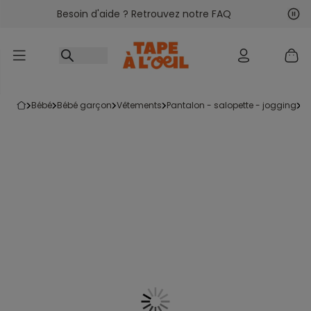
Besoin d'aide ? Retrouvez notre FAQ
Accéder au contenu
Sui
Pré
bébé
bébé garçon
vêtements
pantalon - salopette - jogging
p