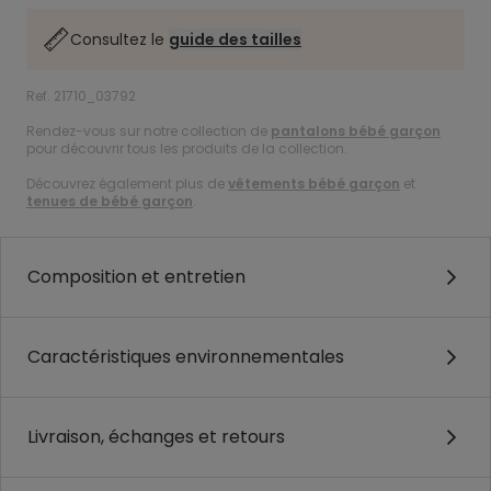
Consultez le
guide des tailles
Ref. 21710_03792
Rendez-vous sur notre collection de
pantalons bébé garçon
pour découvrir tous les produits de la collection.
Découvrez également plus de
vêtements bébé garçon
et
tenues de bébé garçon
.
Composition et entretien
Caractéristiques environnementales
Livraison, échanges et retours