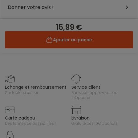
Donner votre avis !
15,99 €
Ajouter au panier
échange et remboursement
service client
sur toute la saison
par whatsapp, e-mail ou
téléphone
carte cadeau
livraison
des tonnes de possibilités !
gratuite dès 10€ d'achats