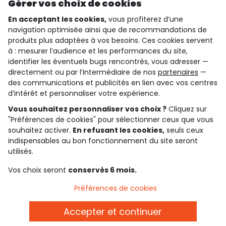
Gérer vos choix de cookies
En acceptant les cookies,
vous profiterez d’une
navigation optimisée ainsi que de recommandations de
qui sommes-nous ?
produits plus adaptées à vos besoins. Ces cookies servent
à : mesurer l’audience et les performances du site,
besoin d'aide ?
identifier les éventuels bugs rencontrés, vous adresser —
directement ou par l’intermédiaire de nos
partenaires
—
le club fidélité
des communications et publicités en lien avec vos centres
d’intérêt et personnaliser votre expérience.
notre catalogue
Vous souhaitez personnaliser vos choix ?
Cliquez sur
"Préférences de cookies" pour sélectionner ceux que vous
souhaitez activer.
En refusant les cookies,
seuls ceux
indispensables au bon fonctionnement du site seront
Conditions générales de ventes et d'utilisation
Conditions d’utilisation des réseaux sociaux
utilisés.
Politique de confidentialité
*Conditions des offres
Vos choix seront
conservés 6 mois.
Cookies et données personnelles
Accessibilité : partiellement conforme
Préférences de cookies
Paramètres des cookies
Accepter et continuer
Français