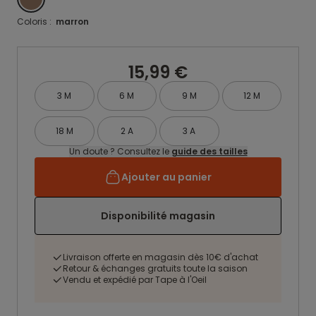
Coloris :
marron
15,99 €
3 M
6 M
9 M
12 M
18 M
2 A
3 A
Un doute ? Consultez le
guide des tailles
Ajouter au panier
Disponibilité magasin
Livraison offerte en magasin dès 10€ d'achat
Retour & échanges gratuits toute la saison
Vendu et expédié par Tape à l'Oeil