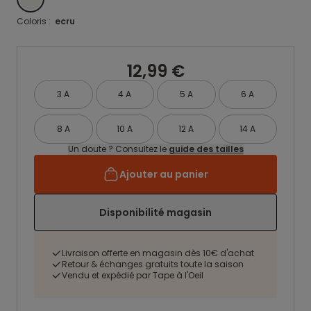
Coloris :
ecru
12,99 €
3 A
4 A
5 A
6 A
8 A
10 A
12 A
14 A
Un doute ? Consultez le
guide des tailles
Ajouter au panier
Disponibilité magasin
Livraison offerte en magasin dès 10€ d'achat
Retour & échanges gratuits toute la saison
Vendu et expédié par Tape à l'Oeil