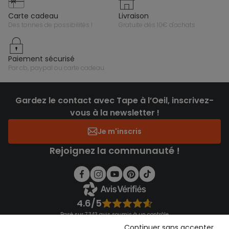
carte cadeau
livraison
des tonnes de possibilités !
gratuite dès 10€ d'achats
paiement sécurisé
par cb, paypal ou carte cadeau
Gardez le contact avec Tape à l’Oeil, inscrivez-
vous à la newsletter !
Je m'inscris
Rejoignez la communauté !
4.6/5
Basé sur 7 343 avis soumis à un contrôle
Voir l’attestation de confiance
Continuer sans accepter