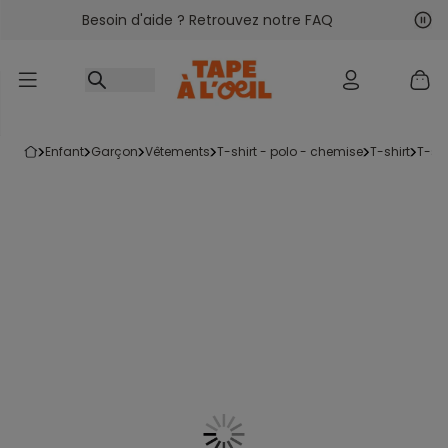
Besoin d'aide ? Retrouvez notre FAQ
Accéder au contenu
Sui
Pré
enfant
garçon
vêtements
t-shirt - polo - chemise
t-shirt
t-s