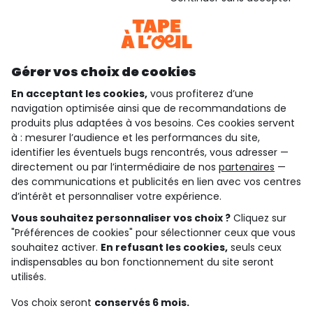
Consulter les CGU
Téléchargez notre application
Découvrir notre application
Gérer vos choix de cookies
En acceptant les cookies,
vous profiterez d’une
navigation optimisée ainsi que de recommandations de
qui sommes-nous ?
produits plus adaptées à vos besoins. Ces cookies servent
à : mesurer l’audience et les performances du site,
besoin d'aide ?
identifier les éventuels bugs rencontrés, vous adresser —
directement ou par l’intermédiaire de nos
partenaires
—
le club fidélité
des communications et publicités en lien avec vos centres
d’intérêt et personnaliser votre expérience.
notre catalogue
Vous souhaitez personnaliser vos choix ?
Cliquez sur
"Préférences de cookies" pour sélectionner ceux que vous
souhaitez activer.
En refusant les cookies,
seuls ceux
indispensables au bon fonctionnement du site seront
Conditions générales de ventes et d'utilisation
Conditions d’utilisation des réseaux sociaux
utilisés.
Politique de confidentialité
*Conditions des offres
Vos choix seront
conservés 6 mois.
Cookies et données personnelles