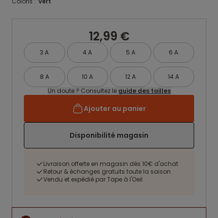
Coloris :
vert
12,99 €
3 A
4 A
5 A
6 A
8 A
10 A
12 A
14 A
Un doute ? Consultez le
guide des tailles
Ajouter au panier
Disponibilité magasin
Livraison offerte en magasin dès 10€ d'achat
Retour & échanges gratuits toute la saison
Vendu et expédié par Tape à l'Oeil