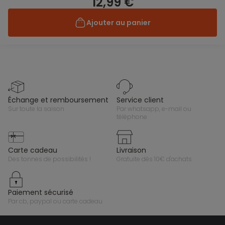
12,99 €
Ajouter au panier
échange et remboursement
service client
sur toute la saison
par whatsapp, e-mail ou
téléphone
carte cadeau
livraison
des tonnes de possibilités !
gratuite dès 10€ d'achats
paiement sécurisé
par cb, paypal ou carte cadeau