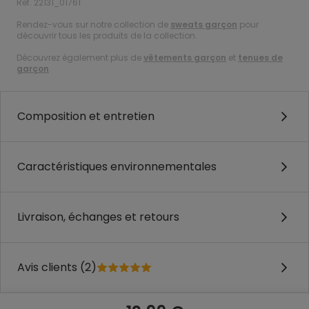
Ref. 22131_01761
Rendez-vous sur notre collection de
sweats garçon
pour
découvrir tous les produits de la collection.
Découvrez également plus de
vêtements garçon
et
tenues de
garçon
.
Composition et entretien
Caractéristiques environnementales
Livraison, échanges et retours
Avis clients (2)