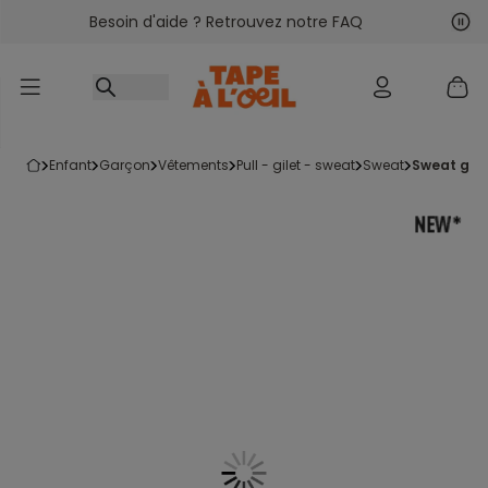
Besoin d'aide ? Retrouvez notre FAQ
Accéder au contenu
Sui
Pré
enfant
garçon
vêtements
pull - gilet - sweat
sweat
sweat gar