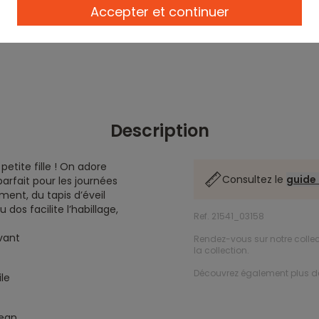
Accepter et continuer
Description
petite fille ! On adore
Consultez le
guide 
parfait pour les journées
ment, du tapis d’éveil
dos facilite l’habillage,
Ref. 21541_03158
vant
Rendez-vous sur notre colle
la collection.
Découvrez également plus 
le
jean