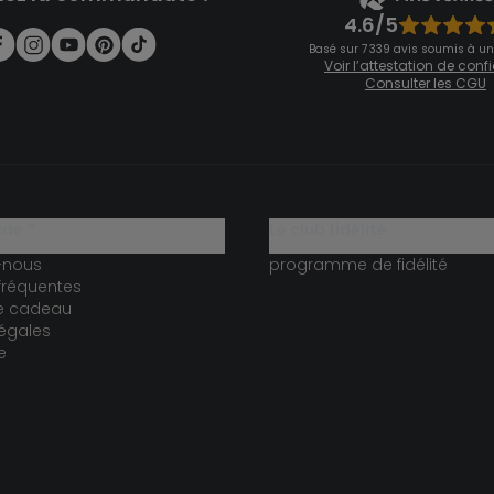
4.6/5
Basé sur 7 339 avis soumis à un
Voir l’attestation de con
Consulter les CGU
ide ?
le club fidélité
-nous
programme de fidélité
fréquentes
te cadeau
égales
e