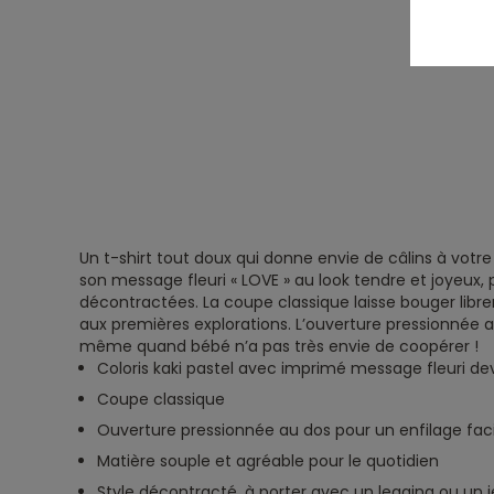
Un t-shirt tout doux qui donne envie de câlins à votre 
son message fleuri « LOVE » au look tendre et joyeux, 
décontractées. La coupe classique laisse bouger libre
aux premières explorations. L’ouverture pressionnée au 
même quand bébé n’a pas très envie de coopérer !
Coloris kaki pastel avec imprimé message fleuri de
Coupe classique
Ouverture pressionnée au dos pour un enfilage faci
Matière souple et agréable pour le quotidien
Style décontracté, à porter avec un legging ou un 