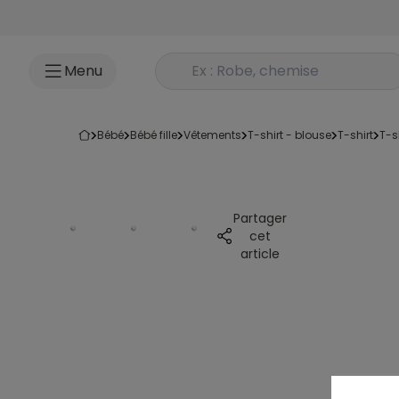
Accéder au contenu
Rechercher un produit
Menu
bébé
bébé fille
vêtements
t-shirt - blouse
t-shirt
t-
Partager
cet
article