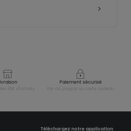
livraison
paiement sécurisé
e dès 10€ d'achats
par cb, paypal ou carte cadeau
Téléchargez notre application