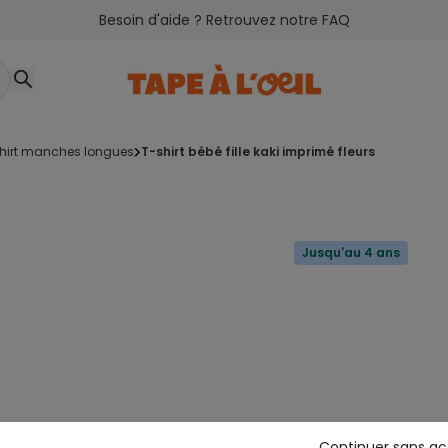
Besoin d'aide ? Retrouvez notre FAQ
shirt manches longues
t-shirt bébé fille kaki imprimé fleurs
Jusqu'au 4 ans
Continuer sans a