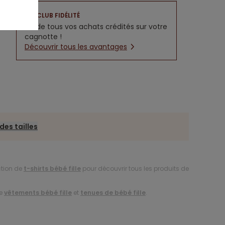
CLUB FIDÉLITÉ
5% de tous vos achats crédités sur votre
cagnotte !
Découvrir tous les avantages
des tailles
ction de
t-shirts bébé fille
pour découvrir tous les produits de
de
vêtements bébé fille
et
tenues de bébé fille
.