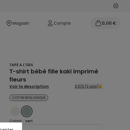
Suivan
Précéd
Magasin
Compte
0,00 €
TAPE A L'OEIL
T-shirt bébé fille kaki imprimé
fleurs
Voir la description
3.5/5 (2 avis)
COTON BIOLOGIQUE
ECRU
VERT
Coloris :
vert
ccepter