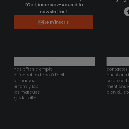
l’Oeil, inscrivez-vous à la
newsletter !
Je m'inscris
qui sommes-nous ?
besoin d'a
nos offres d'emploi
contactez
la fondation tape à l'oeil
questions 
la marque
solde car
le family lab
mentions l
les marques
plan du sit
guide taille