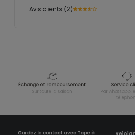
Avis clients (2)
échange et remboursement
service cl
sur toute la saison
par whatsapp, e-mail ou
télépho
Gardez le contact avec Tape à
Rejoig