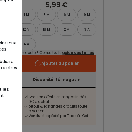
5,99 €
1 M
3 M
6 M
9 M
12 M
18 M
2 A
3 A
ainsi que
4 A
ies
Un doute ? Consultez le
guide des tailles
édiaire
Ajouter au panier
 centres
Disponibilité magasin
e
 les
nt
Livraison offerte en magasin dès
10€ d'achat
Retour & échanges gratuits toute
la saison
Vendu et expédié par Tape à l'Oeil