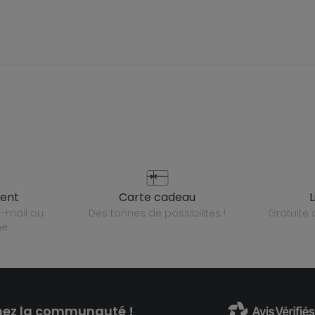
ient
carte cadeau
des tonnes de possibilités !
gratuit
ne
nez la communauté !