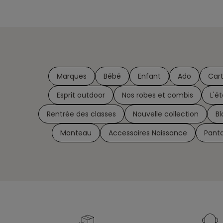
Marques
Bébé
Enfant
Ado
Car
Esprit outdoor
Nos robes et combis
L'é
Rentrée des classes
Nouvelle collection
Bl
Manteau
Accessoires Naissance
Pant