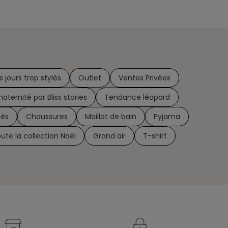
s jours trop stylés
Outlet
Ventes Privées
maternité par Bliss stories
Tendance léopard
tés
Chaussures
Maillot de bain
Pyjama
ute la collection Noël
Grand air
T-shirt