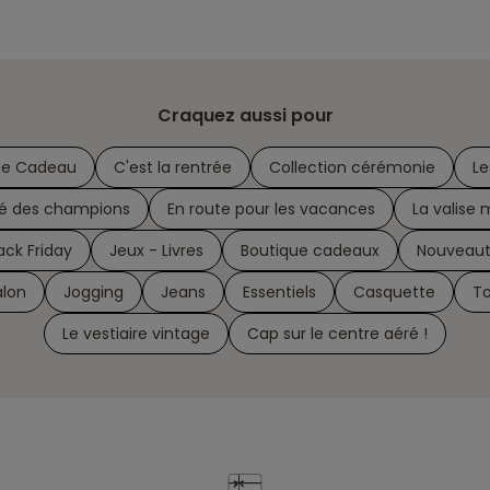
Craquez aussi pour
te Cadeau
C'est la rentrée
Collection cérémonie
Le
té des champions
En route pour les vacances
La valise 
ack Friday
Jeux - Livres
Boutique cadeaux
Nouveau
alon
Jogging
Jeans
Essentiels
Casquette
To
Le vestiaire vintage
Cap sur le centre aéré !