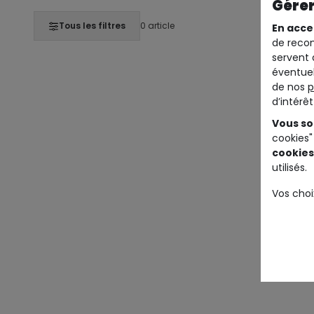
Gérer
Tous les filtres
0 article
En acce
de recom
servent 
éventuel
de nos
p
d’intérê
Vous so
cookies"
cookies
utilisés.
Vos choi