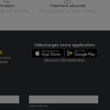
livraison
paiement sécurisé
e dès 10€ d'achats
par cb, paypal ou carte cadeau
Téléchargez notre application
 contrôle
Découvrir notre application
fiance
notre catalogue
naissance