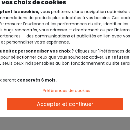
 vos choix de cookies
ptant les cookies,
vous profiterez d’une navigation optimisée 
mandations de produits plus adaptées à vos besoins. Ces cook
à : mesurer l’audience et les performances du site, identifier les
s bugs rencontrés, vous adresser — directement ou par l’interm
artenaires
— des communications et publicités en lien avec vos
t et personnaliser votre expérience.
uhaitez personnaliser vos choix ?
Cliquez sur "Préférences d
 pour sélectionner ceux que vous souhaitez activer.
En refusant
,
seuls ceux indispensables au bon fonctionnement du site sero
Oups ! Il n’y a aucun article
x seront
conservés 6 mois.
correspondant aux filtres sélectionnés
Préférences de cookies
Réinitialiser les filtres
Accepter et continuer