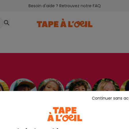
Besoin d'aide ? Retrouvez notre FAQ
Continuer sans a
le
Bébé garçon
Fille
Garçon
Ado fille
Ad