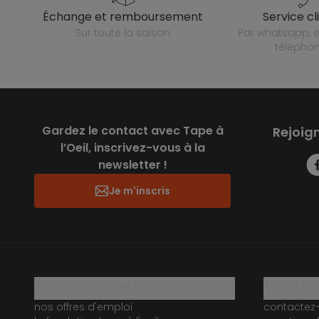
échange et remboursement
service cl
sur toute la saison
par whatsapp, e-mail ou
télépho
Gardez le contact avec Tape à
Rejoig
l’Oeil, inscrivez-vous à la
newsletter !
Je m'inscris
qui sommes-nous ?
besoin d'a
nos offres d'emploi
contactez