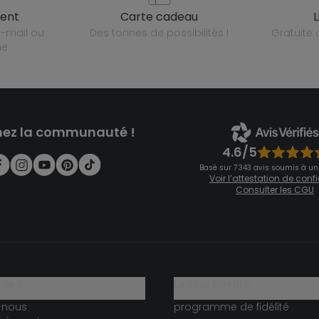
ient
carte cadeau
des tonnes de possibilités !
gratuit
ne
nez la communauté !
4.6/5
Basé sur 7 343 avis soumis à un
Voir l’attestation de con
Consulter les CGU
ide ?
le club fidélité
-nous
programme de fidélité