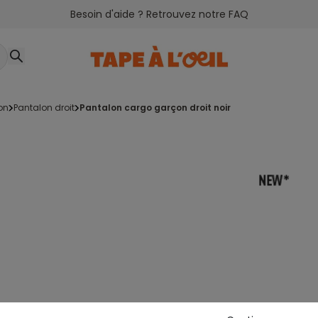
Besoin d'aide ? Retrouvez notre FAQ
on
pantalon droit
pantalon cargo garçon droit noir