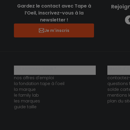
Gardez le contact avec Tape à
Rejoig
l’Oeil, inscrivez-vous à la
newsletter !
Je m'inscris
qui sommes-nous ?
besoin d'a
nos offres d'emploi
contactez
la fondation tape à l'oeil
questions 
la marque
solde car
le family lab
mentions l
les marques
plan du sit
guide taille