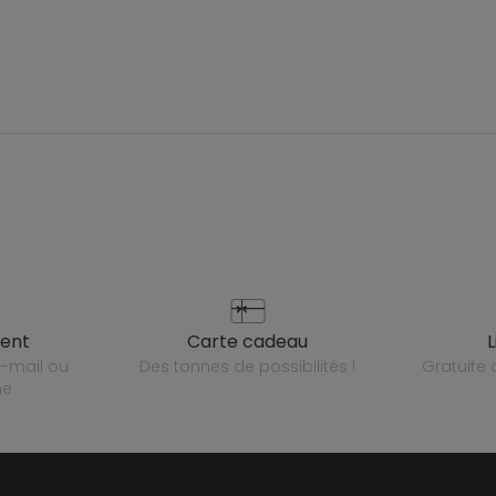
ient
carte cadeau
des tonnes de possibilités !
gratuit
ne