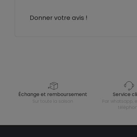
Donner votre avis !
échange et remboursement
service cl
sur toute la saison
par whatsapp, e-mail ou
télépho