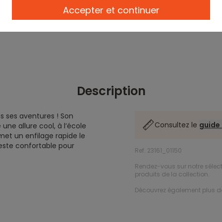
Accepter et continuer
Description
s ses aventures ! Son
Consultez le
guide 
une allure cool, à l’école
et un enfilage rapide le
reste confortable pour
Ref. 23161_01150
Rendez-vous sur notre sélec
produits de la collection.
Découvrez également plus 