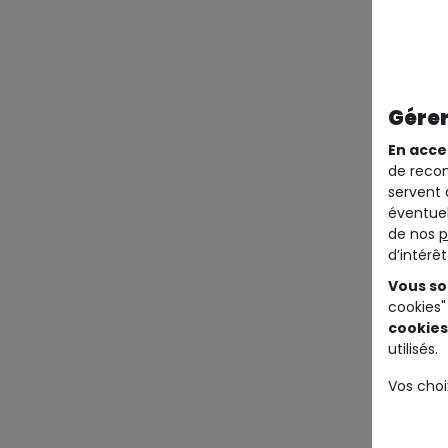
Gérer
En acce
de recom
servent 
éventuel
de nos
p
d’intérê
Vous so
cookies"
cookies
utilisés.
Vos choi