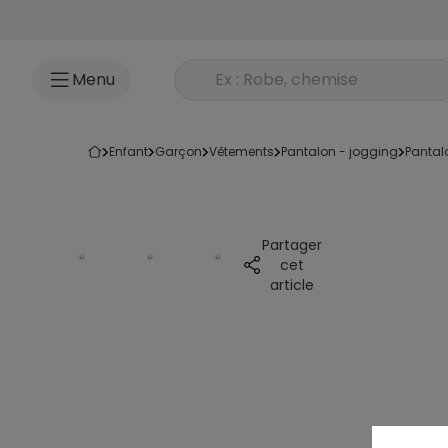
Accéder au contenu
Rechercher un produit
Menu
enfant
garçon
vêtements
pantalon - jogging
pantal
Partager
cet
article