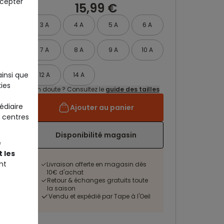
ccepter
15,99 €
3 A
4 A
5 A
6 A
7 A
8 A
9 A
10 A
ainsi que
12 A
14 A
ies
Un doute ? Consultez le
guide des tailles
édiaire
Ajouter au panier
 centres
Disponibilité magasin
e
 les
nt
Livraison offerte en magasin dès
10€ d'achat
Retour & échanges gratuits toute
la saison
Vendu et expédié par Tape à l'Oeil