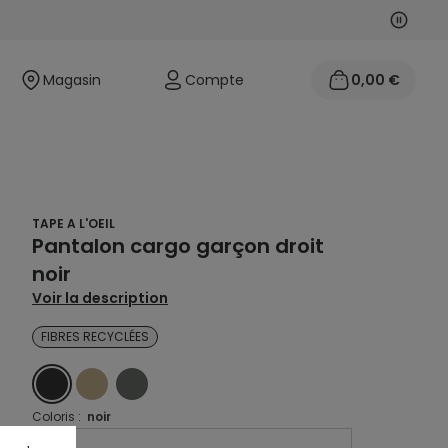
Suivan
Précéd
Magasin
Compte
0,00 €
TAPE A L'OEIL
Pantalon cargo garçon droit
noir
Voir la description
FIBRES RECYCLÉES
NOIR
BEIGE
VERT
Coloris :
noir