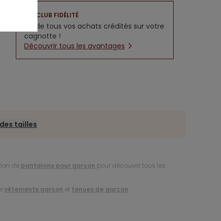
CLUB FIDÉLITÉ
5% de tous vos achats crédités sur votre
cagnotte !
Découvrir tous les avantages
des tailles
tion de
pantalons pour garçon
pour découvrir tous les
de
vêtements garçon
et
tenues de garçon
.