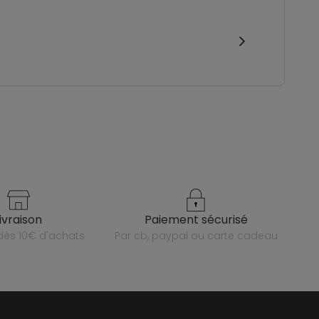
livraison
paiement sécurisé
e dès 10€ d'achats
par cb, paypal ou carte cadeau