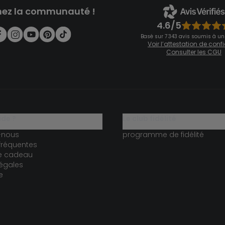
nez la communauté !
4.6/5
Basé sur 7 343 avis soumis à un
Voir l’attestation de con
Consulter les CGU
ide ?
le club fidélité
-nous
programme de fidélité
fréquentes
te cadeau
égales
e