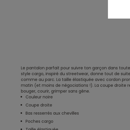
Le pantalon parfait pour suivre ton garçon dans toute
style cargo, inspiré du streetwear, donne tout de suite 
comme au parc. La taille élastiquée avec cordon prom
matin (et moins de négociations !). La coupe droite 
bouger, courir, grimper sans gêne.
Couleur noire
Coupe droite
Bas resserrés aux chevilles
Poches cargo
Taille élastiquée