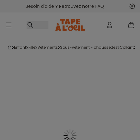
Besoin d'aide ? Retrouvez notre FAQ
Accéder au contenu
Sui
Pré
enfant
fille
vêtements
sous-vêtement - chaussettes
collant