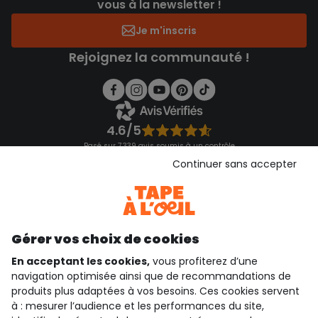
vous à la newsletter !
Je m'inscris
Rejoignez la communauté !
4.6/5
Basé sur 7 339 avis soumis à un contrôle
Voir l’attestation de confiance
Continuer sans accepter
Consulter les CGU
Téléchargez notre application
Découvrir notre application
Gérer vos choix de cookies
En acceptant les cookies,
vous profiterez d’une
navigation optimisée ainsi que de recommandations de
qui sommes-nous ?
produits plus adaptées à vos besoins. Ces cookies servent
à : mesurer l’audience et les performances du site,
besoin d'aide ?