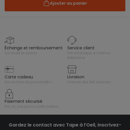
Ajouter au panier
échange et remboursement
service client
sur toute la saison
par whatsapp, e-mail ou
téléphone
carte cadeau
livraison
des tonnes de possibilités !
gratuite dès 10€ d'achats
paiement sécurisé
par cb, paypal ou carte cadeau
Gardez le contact avec Tape à l’Oeil, inscrivez-