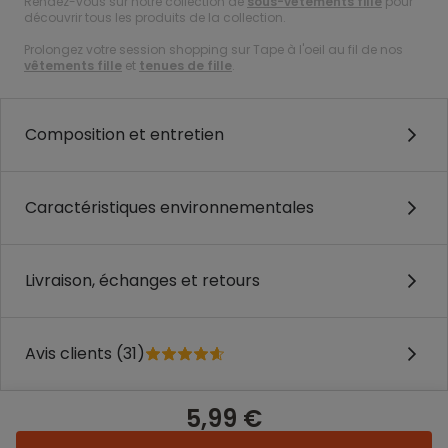
Rendez-vous sur notre collection de
sous-vêtements fille
pour
découvrir tous les produits de la collection.
Prolongez votre session shopping sur Tape à l'oeil au fil de nos
vêtements fille
et
tenues de fille
.
Composition et entretien
Caractéristiques environnementales
Livraison, échanges et retours
Avis clients (31)
5,99 €