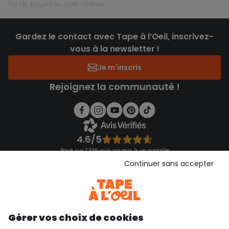
par cb, paypal ou carte cadeau
Gardez le contact avec Tape à l’Oeil, inscrivez-
vous à la newsletter !
Je m'inscris
Rejoignez la communauté !
4.6/5
Basé sur 7 339 avis soumis à un contrôle
Voir l’attestation de confiance
Continuer sans accepter
Consulter les CGU
Téléchargez notre application
Découvrir notre application
Gérer vos choix de cookies