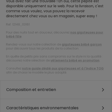
Vous avez fait une trouvaille ! Eh oui, cette pépite est
disponible uniquement sur le web. Pour la livraison, c'est
comme vous voulez, vous pouvez la recevoir
directement chez vous ou en magasin, super easy !
Ref. 12148_03161
Pour des nuits tout en douceur, découvrez
nos gigoteuses pour
bébé fille
.
Rendez-vous sur notre collection de
gigoteuses bébé garçon
pour découvrir tous les produits de la collection.
En quête de petits prix sans compromis sur le style ni la qualité :
découvrez notre sélection de
vêtements bébé en promotion
.
Consultez
notre guide dédié aux gigoteuses et à l'indice TOG
afin de choisir le modèle le plus adapté.
Composition et entretien
Caractéristiques environnementales