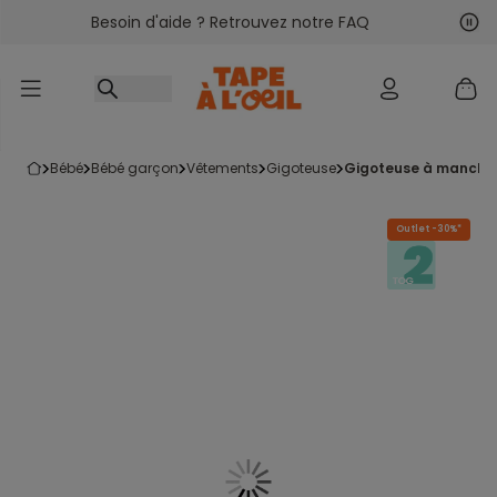
Besoin d'aide ? Retrouvez notre FAQ
Accéder au contenu
Sui
Pré
bébé
bébé garçon
vêtements
gigoteuse
gigoteuse à manches
Outlet -30%*