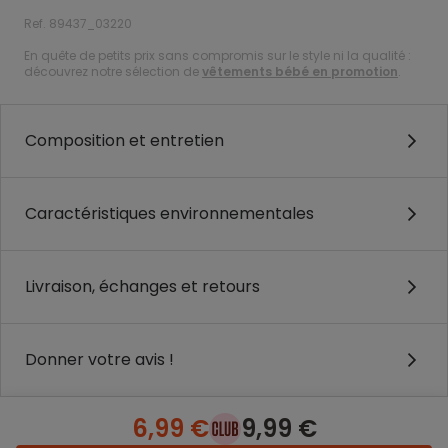
Ref. 89437_03220
En quête de petits prix sans compromis sur le style ni la qualité :
découvrez notre sélection de
vêtements bébé en promotion
.
Composition et entretien
Caractéristiques environnementales
Livraison, échanges et retours
Donner votre avis !
6,99 €
9,99 €