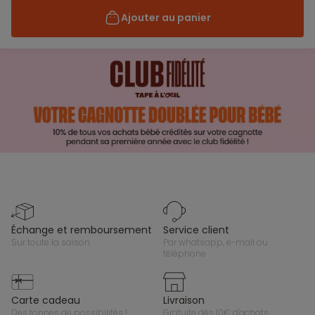
Ajouter au panier
échange et remboursement
service client
sur toute la saison
par whatsapp, e-mail ou
téléphone
carte cadeau
livraison
des tonnes de possibilités !
gratuite dès 10€ d'achats