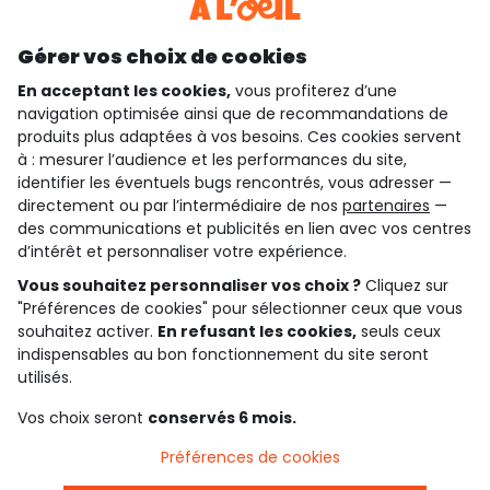
Découvrir notre application
Gérer vos choix de cookies
En acceptant les cookies,
vous profiterez d’une
navigation optimisée ainsi que de recommandations de
qui sommes-nous ?
produits plus adaptées à vos besoins. Ces cookies servent
à : mesurer l’audience et les performances du site,
besoin d'aide ?
identifier les éventuels bugs rencontrés, vous adresser —
directement ou par l’intermédiaire de nos
partenaires
—
le club fidélité
des communications et publicités en lien avec vos centres
d’intérêt et personnaliser votre expérience.
notre catalogue
Vous souhaitez personnaliser vos choix ?
Cliquez sur
"Préférences de cookies" pour sélectionner ceux que vous
souhaitez activer.
En refusant les cookies,
seuls ceux
Conditions générales de ventes et d'utilisation
indispensables au bon fonctionnement du site seront
Conditions d’utilisation des réseaux sociaux
utilisés.
Politique de confidentialité
*Conditions des offres
Vos choix seront
conservés 6 mois.
Cookies et données personnelles
Accessibilité : partiellement conforme
Préférences de cookies
Paramètres des cookies