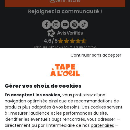
Je m'inscris
Rejoignez la communauté !
4.6/5
Basé sur 7 323 avis soumis à un contrôle
Voir l’attestation de confiance
Continuer sans accepter
Consulter les CGU
Téléchargez notre application
Découvrir notre application
Gérer vos choix de cookies
En acceptant les cookies,
vous profiterez d’une
navigation optimisée ainsi que de recommandations de
qui sommes-nous ?
produits plus adaptées à vos besoins. Ces cookies servent
à : mesurer l’audience et les performances du site,
besoin d'aide ?
identifier les éventuels bugs rencontrés, vous adresser —
directement ou par l’intermédiaire de nos
partenaires
—
le club fidélité