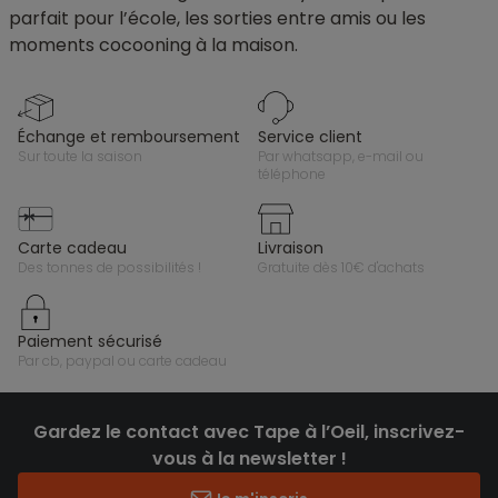
parfait pour l’école, les sorties entre amis ou les
moments cocooning à la maison.
échange et remboursement
service client
sur toute la saison
par whatsapp, e-mail ou
téléphone
carte cadeau
livraison
des tonnes de possibilités !
gratuite dès 10€ d'achats
paiement sécurisé
par cb, paypal ou carte cadeau
Gardez le contact avec Tape à l’Oeil, inscrivez-
vous à la newsletter !