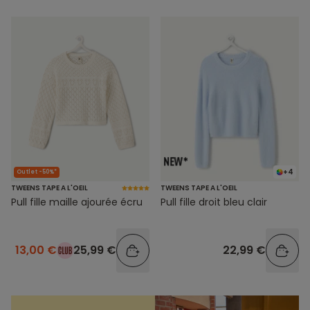
+4
Outlet -50%*
TWEENS TAPE A L'OEIL
TWEENS TAPE A L'OEIL
Pull fille maille ajourée écru
Pull fille droit bleu clair
13,00 €
25,99 €
22,99 €