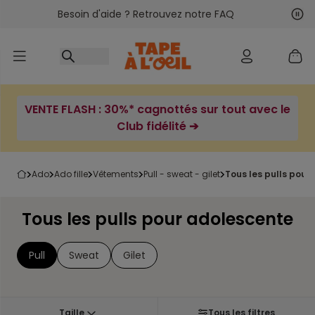
Besoin d'aide ? Retrouvez notre FAQ
Accéder au contenu
Sui
Pré
VENTE FLASH : 30%* cagnottés sur tout avec le
Club fidélité ➔
ado
ado fille
vêtements
pull - sweat - gilet
tous les pulls pou
Tous les pulls pour adolescente
Pull
Sweat
Gilet
Taille
Tous les filtres